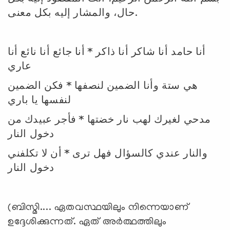
حال، والمشار إليه بكل معنى.
أنا حامد أنا شاكر أنا ذاكر * أنا جائع أنا نائع أنا
عاري
هي ستة وأنا الضمين لنصفها * فكن الضمين
لنفسها يا باري
مدحي لغيرك لهب نار خضتها * فأجر عبيدك من
دخول النار
والنار عندي كالسؤال فهل ترى * أن لا تكلفني
دخول النار
(ബിസ്മി.... ഏതവസ്ഥയിലും നിന്നെയാണ്
ഉദ്ദേശിക്കുന്നത്. ഏത് അർത്ഥത്തിലും