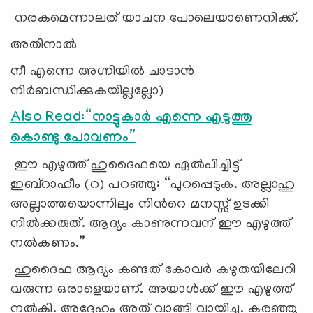
നരകമെന്നാലത് യാചന പോലെയാണെനിക്ക്.
അതിനാൽ
നീ എന്നെ അഗ്നിയിൽ ചാടാൻ
നിർബന്ധിക്കുകയില്ലല്ലോ)
Also Read:“നാട്ടുകാർ എന്നെ എടുത്തു
കൊണ്ടു പോവണം”
ഈ എഴുത്ത് ഹുദൈഫയെ ഏൽപിച്ചിട്ട്
ഇബ്റാഹീം (റ) പറഞ്ഞു: “പുറപ്പെടുക. അല്ലാഹു
അല്ലാത്തയൊന്നിലും നിന്‍റെ മനസ്സ് ഉടക്കി
നിൽക്കരുത്. ആദ്യം കാണുന്നവന് ഈ എഴുത്ത്
നൽകണം.”
ഹുദൈഫ ആദ്യം കണ്ടത് കോവർ കഴുതയിലേറി
വരുന്ന ഒരാളെയാണ്. അയാൾക്ക് ഈ എഴുത്ത്
നൽകി. അദ്ദേഹം അത് വാങ്ങി വായിച്ചു. കരഞ്ഞു