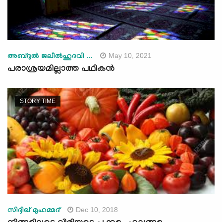
May 10, 2021
അബ്ദുല്‍ ജലീല്‍ഹുദവി ...
പരാശ്രയമില്ലാത്ത പഥികൻ
STORY TIME
Dec 10, 2018
സിദ്ദീഖ് മുഹമ്മദ്‌