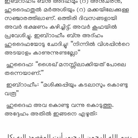
ഇബ്റാഹീം ബ്നു അദ്ഹമും (റ) അനുചരൻ,
ഹുദൈഫതുൽ മർഅശിയും (റ) മക്കയിലേക്കുള്ള
സഞ്ചാരത്തിലാണ്. ഒത്തിരി ദിവസങ്ങളായി
അവർ ഭക്ഷണം കഴിച്ചിട്ട്. അവർ കൂഫയിൽ
പ്രവേശിച്ചു. ഇബ്റാഹീം ബ്നു അദ്ഹം
ഹുദൈഫയോടു ചോദിച്ചു: “നിന്നിൽ വിശപ്പിന്‍റെ
അടയാളം കാണുന്നുണ്ടല്ലോ”
ഹുദൈഫ: “ശൈഖ് മനസ്സിലാക്കിയത് പോലെ
തന്നെയാണ്.”
ഇബ്റാഹീം: “മശിക്കുപ്പിയും കടലാസും കൊണ്ടു
വരൂ”
ഹുദൈഫ അവ കൊണ്ടു വന്നു കൊടുത്തു.
അദ്ദേഹം അതിൽ ഇങ്ങനെ എഴുതി:
بسم الله الرحمن الرحيم، أنت المقصود إليه بكل