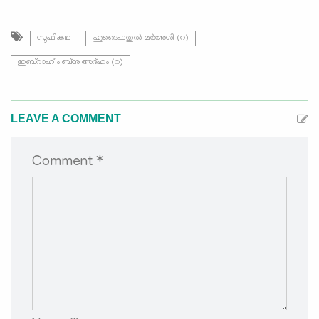
സൂഫികഥ
ഹുദൈഫതുൽ മർഅശി (റ)
ഇബ്റാഹീം ബ്നു അദ്ഹം (റ)
LEAVE A COMMENT
Comment *