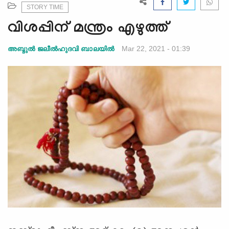
e
STORY TIME
N
വിശപ്പിന് മന്ത്രം എഴുത്ത്
a
v
Mar 22, 2021 - 01:39
അബ്ദുല്‍ ജലീല്‍ഹുദവി ബാലയില്‍
i
g
a
t
i
o
n