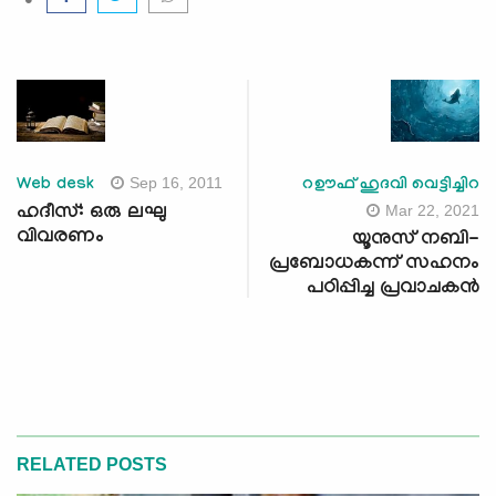
Sep 16, 2011
Web desk
റഊഫ് ഹുദവി വെട്ടിച്ചിറ
Mar 22, 2021
ഹദീസ്: ഒരു ലഘു
വിവരണം
യൂനുസ് നബി-
പ്രബോധകന്ന് സഹനം
പഠിപ്പിച്ച പ്രവാചകന്‍
RELATED POSTS