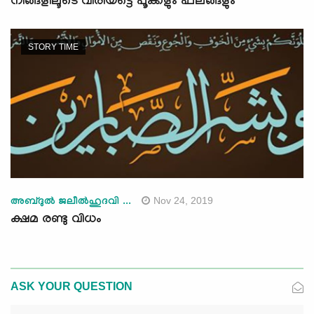
നിങ്ങളിലൂടെ വിരിയട്ടെ പൂക്കളും ഫലങ്ങളും
STORY TIME
Nov 24, 2019
അബ്ദുല്‍ ജലീല്‍ഹുദവി ...
ക്ഷമ രണ്ടു വിധം
ASK YOUR QUESTION