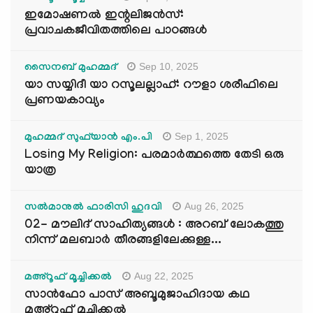
ഇമോഷണൽ ഇന്റലിജൻസ്:
പ്രവാചകജീവിതത്തിലെ പാഠങ്ങൾ
Sep 10, 2025
സൈനബ് മുഹമ്മദ്
യാ സയ്യിദീ യാ റസൂലല്ലാഹ്: റൗളാ ശരീഫിലെ
പ്രണയകാവ്യം
Sep 1, 2025
മുഹമ്മദ് സുഫ്‌യാൻ എം.പി
Losing My Religion: പരമാർത്ഥത്തെ തേടി ഒരു
യാത്ര
Aug 26, 2025
സൽമാനുൽ ഫാരിസി ഹുദവി
02- മൗലിദ് സാഹിത്യങ്ങൾ : അറബ് ലോകത്തു
നിന്ന് മലബാർ തീരങ്ങളിലേക്കുള്ള...
Aug 22, 2025
മഅ്റൂഫ് മൂച്ചിക്കല്‍
സാൻഫോ പാസ് അബൂമുജാഹിദായ കഥ
മഅ്റൂഫ് മൂച്ചിക്കല്‍