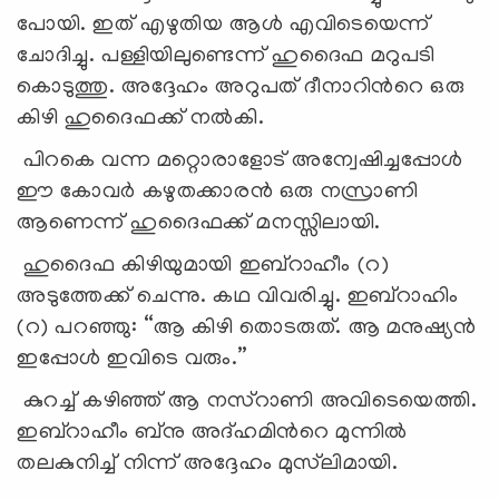
പോയി. ഇത് എഴുതിയ ആൾ എവിടെയെന്ന്
ചോദിച്ചു. പള്ളിയിലുണ്ടെന്ന് ഹുദൈഫ മറുപടി
കൊടുത്തു. അദ്ദേഹം അറുപത് ദീനാറിന്‍റെ ഒരു
കിഴി ഹുദൈഫക്ക് നൽകി.
പിറകെ വന്ന മറ്റൊരാളോട് അന്വേഷിച്ചപ്പോൾ
ഈ കോവർ കഴുതക്കാരൻ ഒരു നസ്രാണി
ആണെന്ന് ഹുദൈഫക്ക് മനസ്സിലായി.
ഹുദൈഫ കിഴിയുമായി ഇബ്റാഹീം (റ)
അടുത്തേക്ക് ചെന്നു. കഥ വിവരിച്ചു. ഇബ്റാഹിം
(റ) പറഞ്ഞു: “ആ കിഴി തൊടരുത്. ആ മനുഷ്യൻ
ഇപ്പോൾ ഇവിടെ വരും.”
കുറച്ച് കഴിഞ്ഞ് ആ നസ്റാണി അവിടെയെത്തി.
ഇബ്റാഹീം ബ്നു അദ്ഹമിന്‍റെ മുന്നിൽ
തലകുനിച്ച് നിന്ന് അദ്ദേഹം മുസ്‍ലിമായി.