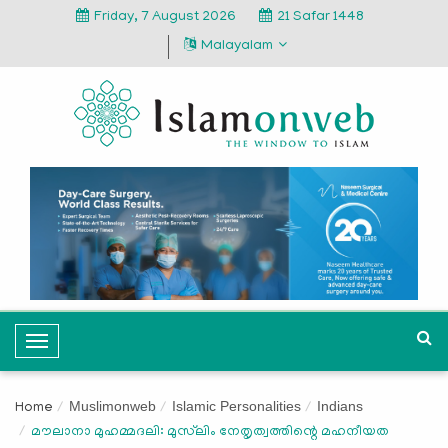
Friday, 7 August 2026
21 Safar 1448
Malayalam
T
o
g
Muslimonweb
Islamic Personalities
Indians
Home
g
മൗലാനാ മുഹമ്മദലി: മുസ്‌ലിം നേതൃത്വത്തിന്റെ മഹനീയത
l