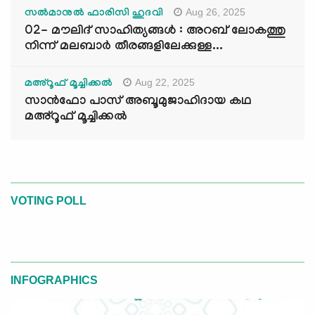
Aug 26, 2025
സൽമാനുൽ ഫാരിസി ഹുദവി
02- മൗലിദ് സാഹിത്യങ്ങൾ : അറബ് ലോകത്തു
നിന്ന് മലബാർ തീരങ്ങളിലേക്കുള്ള...
Aug 22, 2025
മഅ്റൂഫ് മൂച്ചിക്കല്‍
സാൻഫോ പാസ് അബൂമുജാഹിദായ കഥ
മഅ്റൂഫ് മൂച്ചിക്കല്‍
VOTING POLL
INFOGRAPHICS