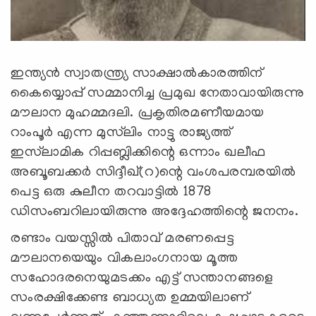
ഇന്ത്യന്‍ സ്വാതന്ത്ര്യ സാക്ഷാല്‍കാരത്തിന്
കൈയ്യൊപ്പ് സമ്മാനിച്ച പ്രമുഖ നേതാവായിരുന്നു
മൗലാന മുഹമ്മദലി. പ്രകൃതിരമണീയമായ
റാംപൂര്‍ എന്ന മുസ്‌ലിം നാട്ടു രാജ്യത്ത്
ഇസ്‌ലാമിക റിപ്പബ്ലിക്കിന്റെ ഒന്നാം ഖലീഫ
അബൂബക്കര്‍ സിദ്ദീഖ്(റ)ന്റെ വംശപരമ്പരയില്‍
പെട്ട ഒരു കുലീന തറവാട്ടില്‍ 1878
ഡിസംബറിലായിരുന്നു അദ്ദേഹത്തിന്റെ ജനനം.
രണ്ടാം വയസ്സില്‍ പിതാവ് മരണപ്പെട്ട
മൗലാനയെയും വികലാംഗനായ മൂത്ത
സഹോദരനെയുമടക്കം എട്ട് സന്താനങ്ങളെ
സംരക്ഷിക്കേണ്ട ബാധ്യത ഉമ്മയിലാണ്