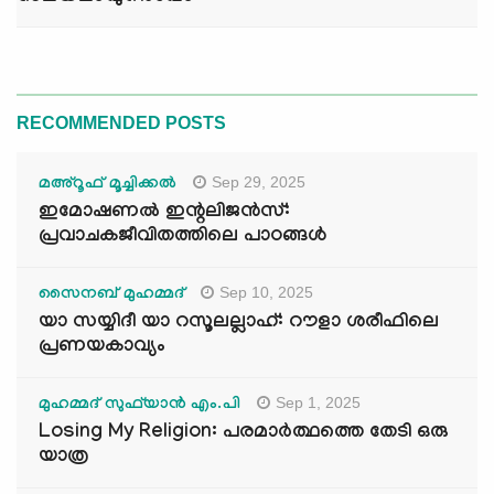
RECOMMENDED POSTS
Sep 29, 2025
മഅ്റൂഫ് മൂച്ചിക്കല്‍
ഇമോഷണൽ ഇന്റലിജൻസ്:
പ്രവാചകജീവിതത്തിലെ പാഠങ്ങൾ
Sep 10, 2025
സൈനബ് മുഹമ്മദ്
യാ സയ്യിദീ യാ റസൂലല്ലാഹ്: റൗളാ ശരീഫിലെ
പ്രണയകാവ്യം
Sep 1, 2025
മുഹമ്മദ് സുഫ്‌യാൻ എം.പി
Losing My Religion: പരമാർത്ഥത്തെ തേടി ഒരു
യാത്ര