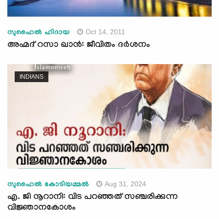
Oct 14, 2011
സുഹൈല്‍ ഹിദായ
അഹ്മദ് റസാ ഖാന്‍: ജീവിതം ദര്‍ശനം
INDIANS
Aug 31, 2024
സുഹൈൽ കോടിയമ്മൽ
എ. ജി നൂറാനി: വിട പറഞ്ഞത് സഞ്ചരിക്കുന്ന
വിജ്ഞാനകോശം