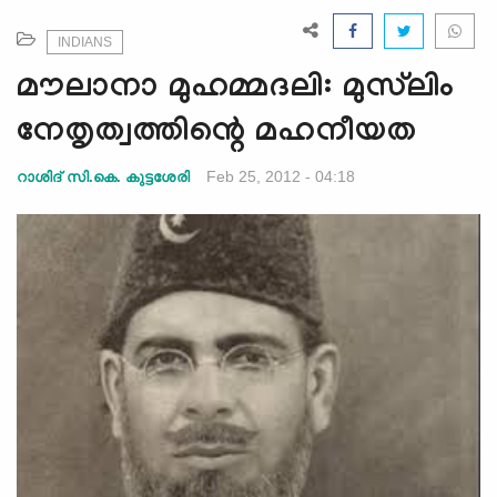
e
N
INDIANS
a
മൗലാനാ മുഹമ്മദലി: മുസ്‌ലിം
v
i
നേതൃത്വത്തിന്റെ മഹനീയത
g
a
Feb 25, 2012 - 04:18
റാശിദ് സി.കെ. കുട്ടശേരി
t
i
o
n