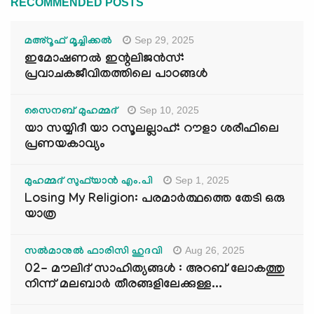
RECOMMENDED POSTS
Sep 29, 2025
മഅ്റൂഫ് മൂച്ചിക്കല്‍
ഇമോഷണൽ ഇന്റലിജൻസ്:
പ്രവാചകജീവിതത്തിലെ പാഠങ്ങൾ
Sep 10, 2025
സൈനബ് മുഹമ്മദ്
യാ സയ്യിദീ യാ റസൂലല്ലാഹ്: റൗളാ ശരീഫിലെ
പ്രണയകാവ്യം
Sep 1, 2025
മുഹമ്മദ് സുഫ്‌യാൻ എം.പി
Losing My Religion: പരമാർത്ഥത്തെ തേടി ഒരു
യാത്ര
Aug 26, 2025
സൽമാനുൽ ഫാരിസി ഹുദവി
02- മൗലിദ് സാഹിത്യങ്ങൾ : അറബ് ലോകത്തു
നിന്ന് മലബാർ തീരങ്ങളിലേക്കുള്ള...