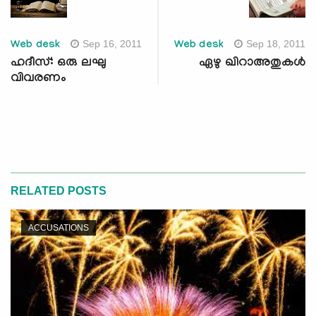
Sep 16, 2011
Sep 18, 2011
Web desk
Web desk
ഹദീസ്: ഒരു ലഘു
ഏഴു ഖിറാഅതുകള്‍
വിവരണം
RELATED POSTS
ACCUSATIONS