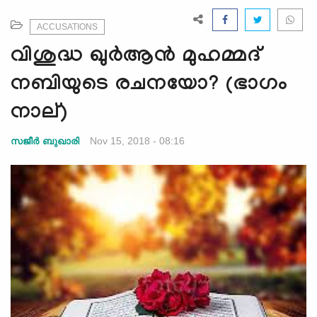
e
N
ACCUSATIONS
a
വിശുദ്ധ ഖുര്‍ആന്‍ മുഹമ്മദ്‌
v
i
നബിയുടെ രചനയോ? (ഭാഗം
g
നാല്)
a
t
Nov 15, 2018 - 08:16
സജീര്‍ ബുഖാരി
i
o
n