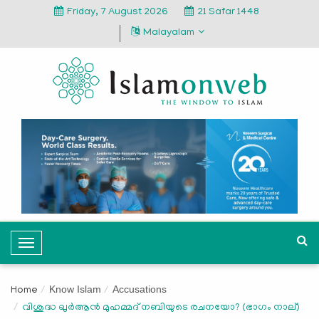
Friday, 7 August 2026
21 Safar 1448
Malayalam
T
o
g
Know Islam
Accusations
Home
g
വിശുദ്ധ ഖുര്‍ആന്‍ മുഹമ്മദ്‌ നബിയുടെ രചനയോ? (ഭാഗം നാല്)
l