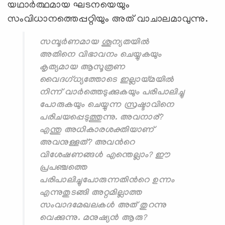
യഥാര്‍ത്ഥമായ ഘടനയെയും
സംവിധാനത്തെപ്പറ്റിയും അത് വാചാലമാവുന്നു.
സമ്പൂര്‍ണമായ ശൂന്യതയില്‍
അതിനെ വിഭാവനം ചെയ്യുകയും
കൃത്യമായ ആസൂത്രണ
വൈദഗ്ധ്യത്തോടെ ഇല്ലായ്മയില്‍
നിന്ന് വാര്‍ത്തെടുക്കുകയും പരിപാലിച്ചു
പോരുകയും ചെയ്യുന്ന സ്രഷ്ടാവിനെ
പരിചയപ്പെടുത്തുന്നു. അവനാര്?
എന്തു അധികാരശക്തിയാണ്
അവനുള്ളത്? അവന്‍റെ
വിശേഷണങ്ങള്‍ എന്തെല്ലാം? ഈ
പ്രപഞ്ചത്തെ
പരിപാലിച്ചുപോരുന്നതിന്‍റെ ഉന്നം
എന്നുതുടങ്ങി അറ്റമില്ലാത്ത
സംവാദമേഖലകള്‍ അത് തുറന്നു
വെക്കുന്നു. മനുഷ്യന്‍ ആരു?