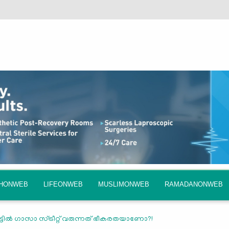
QHONWEB
LIFEONWEB
MUSLIMONWEB
RAMADANONWEB
ില്‍ ഗാസാ സ്ട്രീറ്റ് വരുന്നത് ഭീകരതയാണോ?!