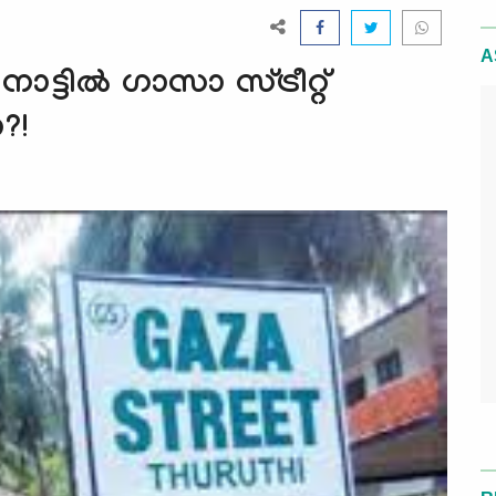
A
ടില്‍ ഗാസാ സ്ട്രീറ്റ്
?!