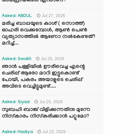
അഭിപ്രായങ്ങൾ എന്താണ്?
Jul 27, 2026
Asked: ABDUL
മരിച്ച ബാപ്പയുടെ കാശ് ( സൊത്ത്)
ഓഹരി വെക്കുമ്പോൾ, ആണ്‍ പെണ്‍
വ്യത്യാസത്തില്‍ ആണോ നല്‍കേണ്ടത്?
മറിച്ച്...
Jul 25, 2026
Asked: Swalih
ഞാൻ പള്ളിയിൽ ഊരിവെച്ച എന്റെ
ചെരിപ്പ് ആരോ മാറി ഇട്ടുകൊണ്ട്
പോയി, പകരം അയാളുടെ ചെരിപ്പ്
അവിടെ വെച്ചിട്ടുമുണ്ട്....
Jul 25, 2026
Asked: Siyad
സുബഹി ബാങ്ക് വിളിക്കുന്നതിനു മുന്നേ
നിസ്കാരം നിസ്കരിക്കാൻ പറ്റുമോ?
Jul 22, 2026
Asked: Hadiya