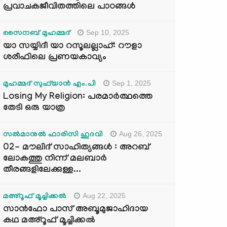
പ്രവാചകജീവിതത്തിലെ പാഠങ്ങൾ
Sep 10, 2025
സൈനബ് മുഹമ്മദ്
യാ സയ്യിദീ യാ റസൂലല്ലാഹ്: റൗളാ
ശരീഫിലെ പ്രണയകാവ്യം
Sep 1, 2025
മുഹമ്മദ് സുഫ്‌യാൻ എം.പി
Losing My Religion: പരമാർത്ഥത്തെ
തേടി ഒരു യാത്ര
Aug 26, 2025
സൽമാനുൽ ഫാരിസി ഹുദവി
02- മൗലിദ് സാഹിത്യങ്ങൾ : അറബ്
ലോകത്തു നിന്ന് മലബാർ
തീരങ്ങളിലേക്കുള്ള...
Aug 22, 2025
മഅ്റൂഫ് മൂച്ചിക്കല്‍
സാൻഫോ പാസ് അബൂമുജാഹിദായ
കഥ മഅ്റൂഫ് മൂച്ചിക്കല്‍