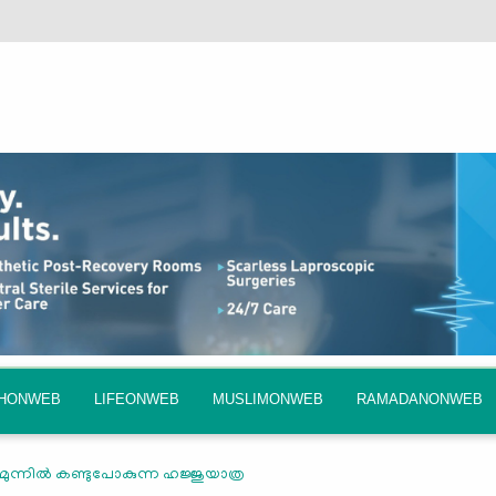
QHONWEB
LIFEONWEB
MUSLIMONWEB
RAMADANONWEB
 മുന്നില്‍ കണ്ടുപോകുന്ന ഹജ്ജുയാത്ര