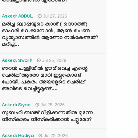
അഭിപ്രായങ്ങൾ എന്താണ്?
Jul 27, 2026
Asked: ABDUL
മരിച്ച ബാപ്പയുടെ കാശ് ( സൊത്ത്)
ഓഹരി വെക്കുമ്പോൾ, ആണ്‍ പെണ്‍
വ്യത്യാസത്തില്‍ ആണോ നല്‍കേണ്ടത്?
മറിച്ച്...
Jul 25, 2026
Asked: Swalih
ഞാൻ പള്ളിയിൽ ഊരിവെച്ച എന്റെ
ചെരിപ്പ് ആരോ മാറി ഇട്ടുകൊണ്ട്
പോയി, പകരം അയാളുടെ ചെരിപ്പ്
അവിടെ വെച്ചിട്ടുമുണ്ട്....
Jul 25, 2026
Asked: Siyad
സുബഹി ബാങ്ക് വിളിക്കുന്നതിനു മുന്നേ
നിസ്കാരം നിസ്കരിക്കാൻ പറ്റുമോ?
Jul 22, 2026
Asked: Hadiya