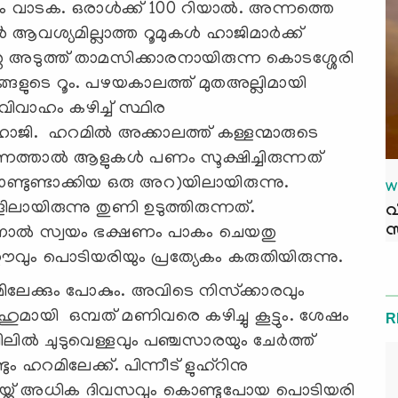
ൂം വാടക. ഒരാള്‍ക്ക് 100 റിയാല്‍. അന്നത്തെ
ആവശ്യമില്ലാത്ത റൂമുകള്‍ ഹാജിമാര്‍ക്ക്
്റെ അടുത്ത് താമസിക്കാരനായിരുന്ന കൊടശ്ശേരി
ഞങ്ങളുടെ റൂം. പഴയകാലത്ത് മുതഅല്ലിമായി
വിവാഹം കഴിച്ച് സ്ഥിര
ാജി. ഹറമില്‍ അക്കാലത്ത് കള്ളന്മാരുടെ
ത്താല്‍ ആളുകള്‍ പണം സൂക്ഷിച്ചിരുന്നത്
ടുണ്ടാക്കിയ ഒരു അറ)യിലായിരുന്നു.
W
ായിരുന്നു തുണി ഉടുത്തിരുന്നത്.
വ
സ
ിനാല്‍ സ്വയം ഭക്ഷണം പാകം ചെയതു
റൗവും പൊടിയരിയും പ്രത്യേകം കരുതിയിരുന്നു.
റമിലേക്കും പോകും. അവിടെ നിസ്‌ക്കാരവും
ുമായി ഒമ്പത് മണിവരെ കഴിച്ചു കൂട്ടും. ശേഷം
R
ിലില്‍ ചുടുവെള്ളവും പഞ്ചസാരയും ചേര്‍ത്ത്
 ഹറമിലേക്ക്. പിന്നീട് ളുഹ്‌റിനു
ഉച്ചയ്ക്ക് അധിക ദിവസവും കൊണ്ടുപോയ പൊടിയരി