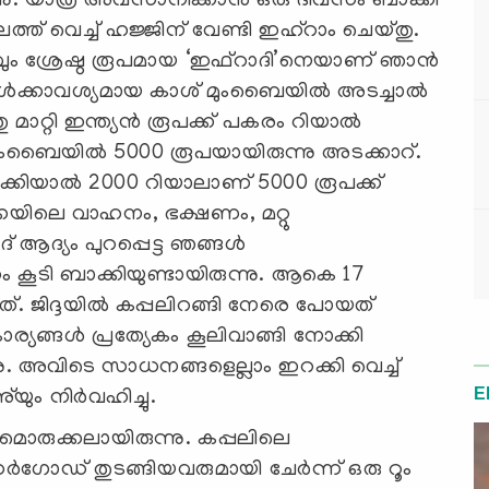
്നു. യാത്ര അവസാനിക്കാന്‍ ഒരു ദിവസം ബാക്കി
്ത് വെച്ച് ഹജ്ജിന് വേണ്ടി ഇഹ്‌റാം ചെയ്തു.
്റവും ശ്രേഷ്ഠ രൂപമായ ‘ഇഫ്‌റാദി’നെയാണ് ഞാന്‍
‍ക്കാവശ്യമായ കാശ് മുംബൈയില്‍ അടച്ചാല്‍
തു മാറ്റി ഇന്ത്യന്‍ രൂപക്ക് പകരം റിയാല്‍
ുംബൈയില്‍ 5000 രൂപയായിരുന്നു അടക്കാറ്.
ോക്കിയാല്‍ 2000 റിയാലാണ് 5000 രൂപക്ക്
്കയിലെ വാഹനം, ഭക്ഷണം, മറ്റു
 ആദ്യം പുറപ്പെട്ട ഞങ്ങള്‍
ം കൂടി ബാക്കിയുണ്ടായിരുന്നു. ആകെ 17
ിയത്. ജിദ്ദയില്‍ കപ്പലിറങ്ങി നേരെ പോയത്
ര്യങ്ങള്‍ പ്രത്യേകം കൂലിവാങ്ങി നോക്കി
ു. അവിടെ സാധനങ്ങളെല്ലാം ഇറക്കി വെച്ച്
E
യും നിര്‍വഹിച്ചു.
മൊരുക്കലായിരുന്നു. കപ്പലിലെ
ഗോഡ് തുടങ്ങിയവരുമായി ചേര്‍ന്ന് ഒരു റൂം