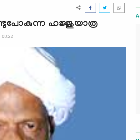
A
കണ്ടുപോകുന്ന ഹജ്ജുയാത്ര
- 08:22