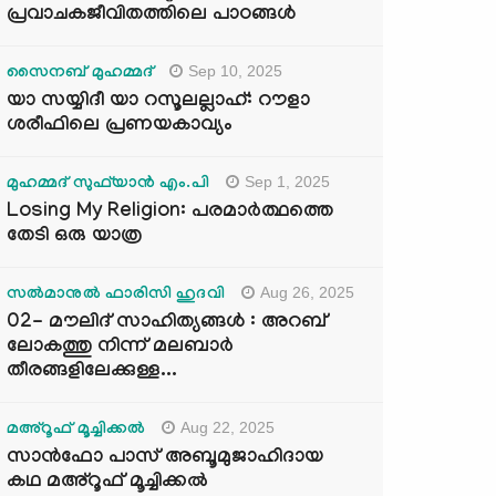
പ്രവാചകജീവിതത്തിലെ പാഠങ്ങൾ
Sep 10, 2025
സൈനബ് മുഹമ്മദ്
യാ സയ്യിദീ യാ റസൂലല്ലാഹ്: റൗളാ
ശരീഫിലെ പ്രണയകാവ്യം
Sep 1, 2025
മുഹമ്മദ് സുഫ്‌യാൻ എം.പി
Losing My Religion: പരമാർത്ഥത്തെ
തേടി ഒരു യാത്ര
Aug 26, 2025
സൽമാനുൽ ഫാരിസി ഹുദവി
02- മൗലിദ് സാഹിത്യങ്ങൾ : അറബ്
ലോകത്തു നിന്ന് മലബാർ
തീരങ്ങളിലേക്കുള്ള...
Aug 22, 2025
മഅ്റൂഫ് മൂച്ചിക്കല്‍
സാൻഫോ പാസ് അബൂമുജാഹിദായ
കഥ മഅ്റൂഫ് മൂച്ചിക്കല്‍