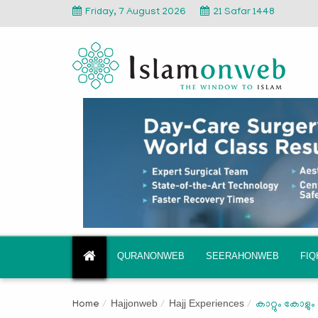
Friday, 7 August 2026
21 Safar 1448
QURANONWEB
SEERAHONWEB
FI
Hajjonweb
Hajj Experiences
Home
കാറ്റും കോളും