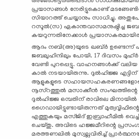
അങ്ങോട്ടെത്തിപ്പെടാന്‍ സാധിക്കുമായിര
പ്രയാസങ്ങള്‍ നേരിട്ടുകൊണ്ട് മടങ്ങേണ്ടി
സിയാറത്ത് ചെയ്യാനും സാധിച്ചു. അതുപോ
റസൂല്‍(സ) ഏകാന്തവാസമനുഷ്ഠിച്ച ജബലു
കയറുന്നതിനേക്കാള്‍ പ്രയാസകരമായിരുന
ആദം നബി(അ)യുടെ ഖബ്ര്‍ ഉണ്ടെന്ന് 
ജബലുഹിന്ദിലും പോയി. 17 ദിവസം മുഹ്ര്‍ര
വേണ്ടി പുറപ്പെട്ടു. വാഹനങ്ങള്‍ക്ക് വ
കാല്‍ നടയായിരുന്നു. ദുല്‍ഹിജ്ജ എട്
ആളുകളുടെ സഹായസഹകരണങ്ങളോടെ ബാഫഖ
നൂസ്‌റത്തുല്‍ മസാക്കീന്‍ സംഘത്തിന്റെ
ദുല്‍ഹിജ്ജ ഒമ്പതിന് രാവിലെ മിനായില്‍ ന
ഗൈഡായിട്ടുണ്ടായിരുന്നത് മുത്വവ്വിഫിന്റെ ആ
എത്തുകയും മസ്ജിദ് ഇബ്രാഹീമില്‍ വെച്ച്
ചെയ്തു. അവിടെ ഹജ്ജമീറിന്റെ പ്രസംഗം
മരത്തണലില്‍ മുസ്വല്ലവിരിച്ച് പ്രാര്‍ത്ഥ