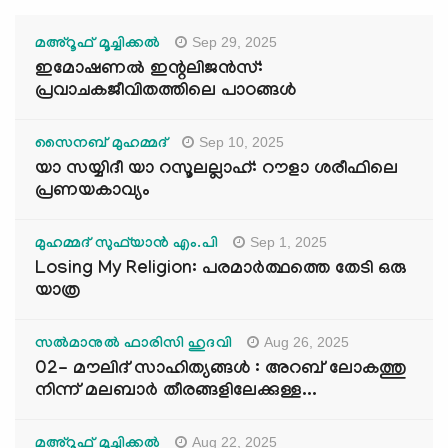
Sep 29, 2025
മഅ്റൂഫ് മൂച്ചിക്കല്‍
ഇമോഷണൽ ഇന്റലിജൻസ്:
പ്രവാചകജീവിതത്തിലെ പാഠങ്ങൾ
Sep 10, 2025
സൈനബ് മുഹമ്മദ്
യാ സയ്യിദീ യാ റസൂലല്ലാഹ്: റൗളാ ശരീഫിലെ
പ്രണയകാവ്യം
Sep 1, 2025
മുഹമ്മദ് സുഫ്‌യാൻ എം.പി
Losing My Religion: പരമാർത്ഥത്തെ തേടി ഒരു
യാത്ര
Aug 26, 2025
സൽമാനുൽ ഫാരിസി ഹുദവി
02- മൗലിദ് സാഹിത്യങ്ങൾ : അറബ് ലോകത്തു
നിന്ന് മലബാർ തീരങ്ങളിലേക്കുള്ള...
Aug 22, 2025
മഅ്റൂഫ് മൂച്ചിക്കല്‍