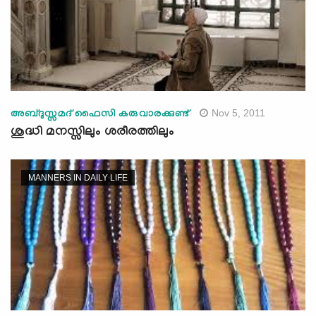
Nov 5, 2011
അബ്ദുസ്സമദ് ഫൈസി കരുവാരക്കുണ്ട്‌
ശുദ്ധി മനസ്സിലും ശരീരത്തിലും
MANNERS IN DAILY LIFE