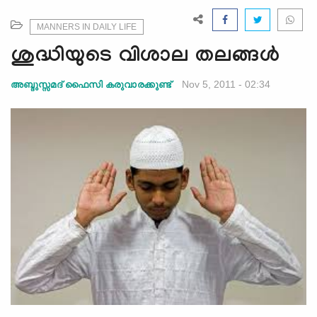
e
N
MANNERS IN DAILY LIFE
a
ശുദ്ധിയുടെ വിശാല തലങ്ങള്‍
v
i
Nov 5, 2011 - 02:34
അബ്ദുസ്സമദ് ഫൈസി കരുവാരക്കുണ്ട്‌
g
a
t
i
o
n