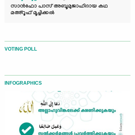
സാൻഫോ പാസ് അബൂമുജാഹിദായ കഥ
മഅ്റൂഫ് മൂച്ചിക്കല്‍
VOTING POLL
INFOGRAPHICS