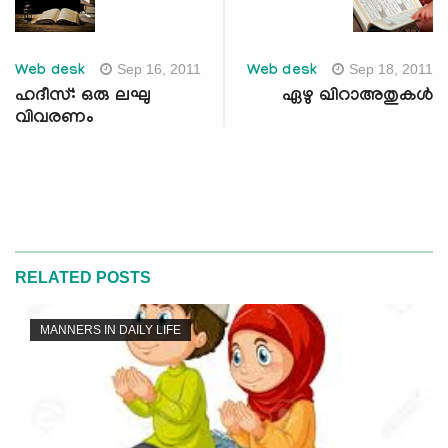
Sep 16, 2011
Sep 18, 2011
Web desk
Web desk
ഹദീസ്: ഒരു ലഘു
ഏഴു ഖിറാഅതുകള്‍
വിവരണം
RELATED POSTS
MANNERS IN DAILY LIFE