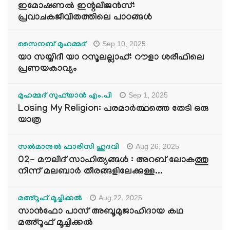
ഇമോഷണൽ ഇന്റലിജൻസ്:
പ്രവാചകജീവിതത്തിലെ പാഠങ്ങൾ
Sep 10, 2025
സൈനബ് മുഹമ്മദ്
യാ സയ്യിദീ യാ റസൂലല്ലാഹ്: റൗളാ ശരീഫിലെ
പ്രണയകാവ്യം
Sep 1, 2025
മുഹമ്മദ് സുഫ്‌യാൻ എം.പി
Losing My Religion: പരമാർത്ഥത്തെ തേടി ഒരു
യാത്ര
Aug 26, 2025
സൽമാനുൽ ഫാരിസി ഹുദവി
02- മൗലിദ് സാഹിത്യങ്ങൾ : അറബ് ലോകത്തു
നിന്ന് മലബാർ തീരങ്ങളിലേക്കുള്ള...
Aug 22, 2025
മഅ്റൂഫ് മൂച്ചിക്കല്‍
സാൻഫോ പാസ് അബൂമുജാഹിദായ കഥ
മഅ്റൂഫ് മൂച്ചിക്കല്‍