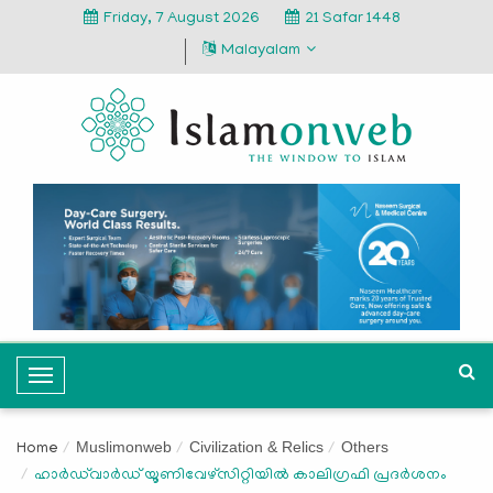
Friday, 7 August 2026
21 Safar 1448
Malayalam
T
o
g
Muslimonweb
Civilization & Relics
Others
Home
g
ഹാര്‍ഡ്‌വാര്‍ഡ് യൂണിവേഴ്‌സിറ്റിയില്‍ കാലിഗ്രഫി പ്രദര്‍ശനം
l