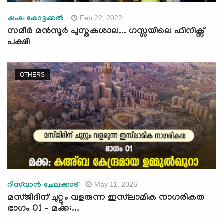
Feb 22, 2022
ഷംല കോട്ടക്കല്‍
സമീര്‍ മന്‍സൂര്‍ പുസ്തകശാല... ഗസ്സയിലെ ഫിനിക്സ്
പക്ഷി
OTHERS
May 11, 2026
റിസ്‍വാന്‍ ചേലക്കാട്
മസ്ജിദിന് ചുറ്റും വളരുന്ന ഇസ്‍ലാമിക നാഗരികത
ഭാഗം 01 – മക്ക:...