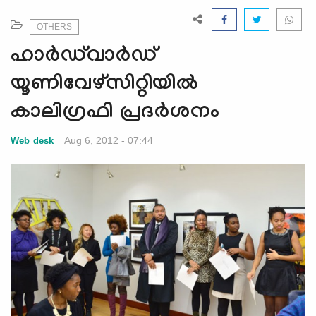
e
N
OTHERS
a
ഹാര്‍ഡ്‌വാര്‍ഡ്
v
i
യൂണിവേഴ്‌സിറ്റിയില്‍
g
കാലിഗ്രഫി പ്രദര്‍ശനം
a
t
Aug 6, 2012 - 07:44
Web desk
i
o
n