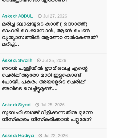
അഭിപ്രായങ്ങൾ എന്താണ്?
Jul 27, 2026
Asked: ABDUL
മരിച്ച ബാപ്പയുടെ കാശ് ( സൊത്ത്)
ഓഹരി വെക്കുമ്പോൾ, ആണ്‍ പെണ്‍
വ്യത്യാസത്തില്‍ ആണോ നല്‍കേണ്ടത്?
മറിച്ച്...
Jul 25, 2026
Asked: Swalih
ഞാൻ പള്ളിയിൽ ഊരിവെച്ച എന്റെ
ചെരിപ്പ് ആരോ മാറി ഇട്ടുകൊണ്ട്
പോയി, പകരം അയാളുടെ ചെരിപ്പ്
അവിടെ വെച്ചിട്ടുമുണ്ട്....
Jul 25, 2026
Asked: Siyad
സുബഹി ബാങ്ക് വിളിക്കുന്നതിനു മുന്നേ
നിസ്കാരം നിസ്കരിക്കാൻ പറ്റുമോ?
Jul 22, 2026
Asked: Hadiya