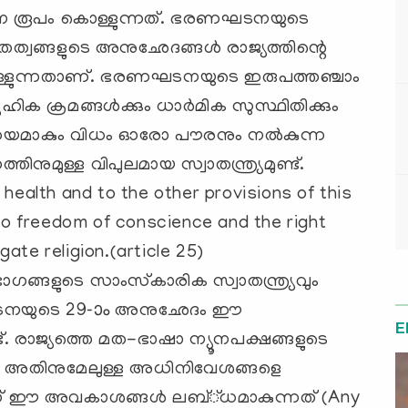
ടന രൂപം കൊള്ളുന്നത്. ഭരണഘടനയുടെ
്വങ്ങളുടെ അനുഛേദങ്ങള്‍ രാജ്യത്തിന്റെ
്കൊള്ളുന്നതാണ്. ഭരണഘടനയുടെ ഇരുപത്തഞ്ചാം
ക ക്രമങ്ങള്‍ക്കും ധാര്‍മിക സുസ്ഥിതിക്കും
വിധേയമാകും വിധം ഓരോ പൗരനും നല്‍കുന്ന
മുള്ള വിപുലമായ സ്വാതന്ത്ര്യമുണ്ട്.
 health and to the other provisions of this
d to freedom of conscience and the right
ate religion.(article 25)
ഗങ്ങളുടെ സാംസ്‌കാരിക സ്വാതന്ത്ര്യവും
ഘടനയുടെ 29-ാം അനുഛേദം ഈ
E
ട്. രാജ്യത്തെ മത-ഭാഷാ ന്യൂനപക്ഷങ്ങളുടെ
ും അതിനുമേലുള്ള അധിനിവേശങ്ങളെ
ാണ് ഈ അവകാശങ്ങള്‍ ലബ്്ധമാകുന്നത് (Any