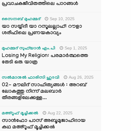
പ്രവാചകജീവിതത്തിലെ പാഠങ്ങൾ
Sep 10, 2025
സൈനബ് മുഹമ്മദ്
യാ സയ്യിദീ യാ റസൂലല്ലാഹ്: റൗളാ
ശരീഫിലെ പ്രണയകാവ്യം
Sep 1, 2025
മുഹമ്മദ് സുഫ്‌യാൻ എം.പി
Losing My Religion: പരമാർത്ഥത്തെ
തേടി ഒരു യാത്ര
Aug 26, 2025
സൽമാനുൽ ഫാരിസി ഹുദവി
02- മൗലിദ് സാഹിത്യങ്ങൾ : അറബ്
ലോകത്തു നിന്ന് മലബാർ
തീരങ്ങളിലേക്കുള്ള...
Aug 22, 2025
മഅ്റൂഫ് മൂച്ചിക്കല്‍
സാൻഫോ പാസ് അബൂമുജാഹിദായ
കഥ മഅ്റൂഫ് മൂച്ചിക്കല്‍