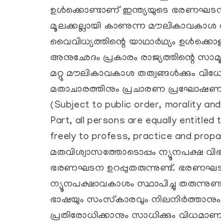
ഉള്‍ക്കൊണ്ടാണ് ഇന്ത്യയുടെ ഭരണഘ
മൂലക്കല്ലായി കാണുന്ന മൗലികാവകാശ തത
വൈവിധ്യത്തിന്റെ യാഥാര്‍ഥ്യം ഉള്‍ക
അനുഛേദം പ്രകാരം രാജ്യത്തിന്റെ സാമൂഹി
മറ്റു മൗലികാവകാശ തത്വങ്ങള്‍ക്കും 
മതാചാരത്തിനും പ്രചാരണ പ്രഘോഷണത്തിനു
(Subject to public order, morality and
Part, all persons are equally entitle
freely to profess, practice and propag
മതവിശ്വാസത്തോടൊപ്പം ന്യൂനപക്ഷ വിഭാ
ഭരണഘടന ഉറപ്പുതരുന്നുണ്ട്. ഭരണ
ന്യൂനപക്ഷാവകാശം സ്ഥാപിച്ചു തരുന്നുണ്
ഭാഷയും സംസ്‌കാരവും നിലനിര്‍ത്താന
പ്രതിരോധിക്കാനും സാധിക്കും വിധമ