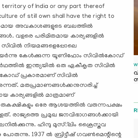
 territory of India or any part thereof
ulture of still own shall have the right to
മായ അവകാശങ്ങളുടെ ബലത്തില്‍
ങ്ങള്‍. വളരെ പരിമിതമായ കാര്യങ്ങളില്‍
്റു സിവില്‍ നിയമങ്ങളെപ്പോലെ
ര്‍ന്നു കേള്‍ക്കുന്ന യൂണിഫോം സിവില്‍കോഡ്
‍ഥത്തില്‍ ഇന്ത്യയില്‍ ഒരു ഏകീകൃത സിവില്‍
W
വ
്‍ കോഡ് പ്രകാരമാണ് സിവില്‍
സ
ന്നത്. മതപ്രമാണങ്ങള്‍ക്കനുസരിച്ച്
ഠമായ കാര്യങ്ങളില്‍ മാത്രമാണ്
. ഇരുകക്ഷികളും ഒരേ ആശയത്തില്‍ വരുന്നപക്ഷം
R
. രാജ്യത്തെ പ്രമുഖ ജനവിഭാഗങ്ങള്‍ക്കായി
ില്‍ക്കുന്നു. ഹിന്ദു മുസ്്‌ലിം ക്രൈസ്തവ
ോരുന്നു. 1937 ല്‍ ബ്രിട്ടീഷ് ഗവണ്‍മെന്റിന്റെ