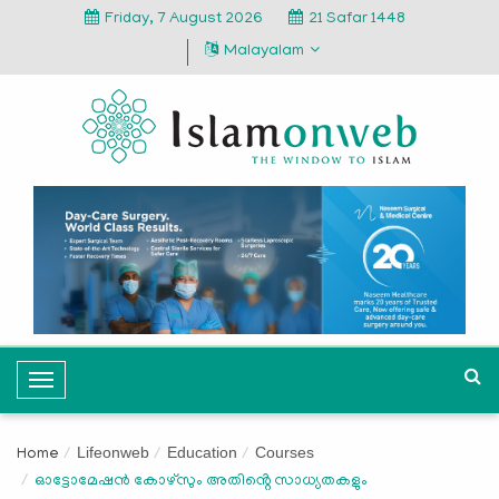
Friday, 7 August 2026
21 Safar 1448
Malayalam
T
o
g
Lifeonweb
Education
Courses
Home
g
ഓട്ടോമേഷൻ കോഴ്സും അതിൻ്റെ സാധ്യതകളും
l