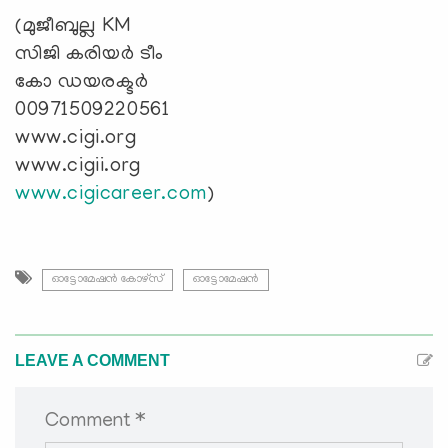
(മുജീബുല്ല KM
സിജി കരിയർ ടീം
കോ ഡയരക്ടർ
00971509220561
www.cigi.org
www.cigii.org
www.cigicareer.com
)
ഓട്ടോമേഷൻ കോഴ്സ്
ഓട്ടോമേഷൻ
LEAVE A COMMENT
Comment *