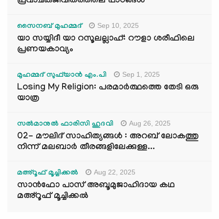
പ്രവാചകജീവിതത്തിലെ പാഠങ്ങൾ
Sep 10, 2025
സൈനബ് മുഹമ്മദ്
യാ സയ്യിദീ യാ റസൂലല്ലാഹ്: റൗളാ ശരീഫിലെ
പ്രണയകാവ്യം
Sep 1, 2025
മുഹമ്മദ് സുഫ്‌യാൻ എം.പി
Losing My Religion: പരമാർത്ഥത്തെ തേടി ഒരു
യാത്ര
Aug 26, 2025
സൽമാനുൽ ഫാരിസി ഹുദവി
02- മൗലിദ് സാഹിത്യങ്ങൾ : അറബ് ലോകത്തു
നിന്ന് മലബാർ തീരങ്ങളിലേക്കുള്ള...
Aug 22, 2025
മഅ്റൂഫ് മൂച്ചിക്കല്‍
സാൻഫോ പാസ് അബൂമുജാഹിദായ കഥ
മഅ്റൂഫ് മൂച്ചിക്കല്‍