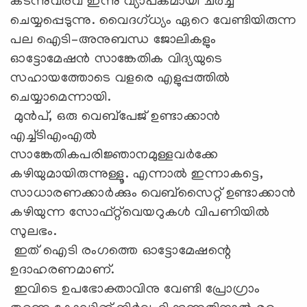
കടന്നുവരവ് ഇന്നു വ്യാപകമായി ചർച്ച
ചെയ്യപ്പെടുന്നു. വൈദഗ്ധ്യം ഏറെ വേണ്ടിയിരുന്ന
പല ഐടി–അനുബന്ധ ജോലികളും
ഓട്ടോമേഷൻ സാങ്കേതിക വിദ്യയുടെ
സഹായത്തോടെ വളരെ എളുപ്പത്തിൽ
ചെയ്യാമെന്നായി.
മുൻപ്, ഒരു വെബ്പേജ് ഉണ്ടാക്കാൻ
എച്ച്ടിഎംഎൽ
സാങ്കേതികപരിജ്ഞാനമുള്ളവർക്കേ
കഴിയുമായിരുന്നുള്ളൂ. എന്നാൽ ഇന്നാകട്ടെ,
സാധാരണക്കാർക്കും വെബ്സൈറ്റ് ഉണ്ടാക്കാൻ
കഴിയുന്ന സോഫ്റ്റ്‌വെയറുകൾ വിപണിയിൽ
സുലഭം.
ഇത് ഐടി രംഗത്തെ ഓട്ടോമേഷന്റെ
ഉദാഹരണമാണ്.
ഇവിടെ ഉപഭോക്താവിനു വേണ്ടി പ്രോഗ്രാം