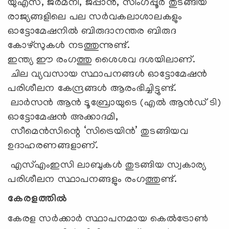
യുഎസ്, ജർമനി, ജപ്പാൻ, സിംഗപ്പൂർ തുടങ്ങിയ
രാജ്യങ്ങളിലെ പല സർവകലാശാലകളും
ഓട്ടോമേഷനിൽ ബിരുദാനന്തര ബിരുദ
കോഴ്സുകൾ നടത്തുന്നുണ്ട്.
ഇന്ത്യ ഈ രംഗത്തു ശൈശവ ദശയിലാണ്.
ചില വ്യവസായ സ്ഥാപനങ്ങൾ ഓട്ടോമേഷൻ
പരിശീലന കേന്ദ്രങ്ങൾ ആരംഭിച്ചിട്ടുണ്ട്.
ലാർസൻ ആൻ ടൂബ്രോയുടെ (എൽ ആൻഡ് ടി)
ഓട്ടോമേഷൻ അക്കാദമി,
സീമെൻസിന്റെ ‘സിട്രെയിൻ’ തുടങ്ങിയവ
ഉദാഹരണങ്ങളാണ്.
എസ്എംഇസി ലാബുകൾ തുടങ്ങിയ സ്വകാര്യ
പരിശീലന സ്ഥാപനങ്ങളും രംഗത്തുണ്ട്.
കേരളത്തിൽ
കേരള സർക്കാർ സ്ഥാപനമായ കെൽട്രോൺ