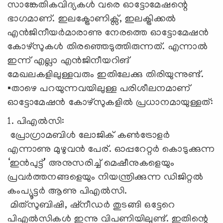
സാങ്കേതികവിദ്യകൾ വരെ ഓട്ടോമേഷന്റെ
ഭാഗമാണ്. ഇലക്ട്രോണിക്സ്, ഇലക്ട്രിക്കൽ
എൻജിനീയർമാരാണു നേരത്തെ ഓട്ടോമേഷൻ
കോഴ്സുകൾ തിര‍ഞ്ഞെടുത്തിരുന്നത്. എന്നാൽ
ഇന്ന് എല്ലാ എൻജിനീയറിങ്
മേഖലകളിലുള്ളവരും ഇതിലേക്കു തിരിയുന്നുണ്ട്.
▪️താഴെ പറയുന്നവയിലുള്ള പരിശീലനമാണ്
ഓട്ടോമേഷൻ കോഴ്സുകളിൽ പ്രധാനമായുള്ളത്:
1. പിഎൽസി:
പ്രോഗ്രാമബിൾ ലോജിക് കൺട്രോളർ
എന്നാണു മുഴുവൻ പേര്. ഓപ്പറേറ്റർ കൊടുക്കുന്ന
‘ഇൻപുട്ട്’ അനുസരിച്ച് മെഷീനുകളെയും
പ്രവർത്തനങ്ങളെയും നിയന്ത്രിക്കുന്ന ഡിജിറ്റൽ
കംപ്യൂട്ടർ ആണു പിഎൽസി.
മിത്‌സുബിഷി, ഷ്നീഡർ തുടങ്ങി ഒട്ടേറെ
പിഎൽസികൾ ഇന്നു വിപണിയിലുണ്ട്. ഇതിന്റെ