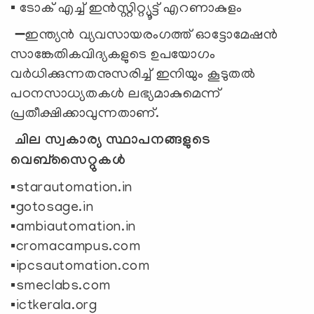
▪️ ടോക് എച്ച് ഇൻസ്റ്റിറ്റ്യൂട്ട് എറണാകുളം
➖ഇന്ത്യൻ വ്യവസായരംഗത്ത് ഓട്ടോമേഷൻ
സാങ്കേതികവിദ്യകളുടെ ഉപയോഗം
വർധിക്കുന്നതനുസരിച്ച് ഇനിയും കൂടുതൽ
പഠനസാധ്യതകൾ ലഭ്യമാകുമെന്ന്
പ്രതീക്ഷിക്കാവുന്നതാണ്.
ചില സ്വകാര്യ സ്ഥാപനങ്ങളുടെ
വെബ്സൈറ്റുകൾ
▪️starautomation.in
▪️gotosage.in
▪️ambiautomation.in
▪️cromacampus.com
▪️ipcsautomation.com
▪️smeclabs.com
▪️ictkerala.org