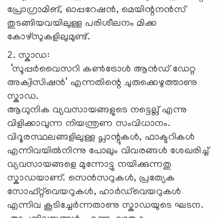
പ്രോഗ്രാമിങ്, ഓപ്പറേഷൻ, മെയിന്റനൻസ്
തുടങ്ങിയവയിലുള്ള പരിശീലനം മിക്ക
കോഴ്സുകളിലുമുണ്ട്.
2. സ്കാഡ:
‘സൂപ്പർവൈസറി കൺട്രോൾ ആൻഡ് ഡേറ്റ
അക്വിസിഷൻ’ എന്നതിന്റെ ചുരുക്കെഴുത്താണു
സ്കാഡ.
ആധുനിക വ്യവസായങ്ങളുടെ നട്ടെല്ല് എന്നു
വിളിക്കാവുന്ന നിയന്ത്രണ സംവിധാനം.
വിദൂരസ്ഥലങ്ങളിലുള്ള പ്ലാന്റുകൾ, ഫാക്ടറികൾ
എന്നിവയിൽനിന്നു പോലും വിവരങ്ങൾ ശേഖരിച്ച്
വ്യവസായങ്ങളെ മുന്നോട്ടു നയിക്കുന്നതു
സ്കാഡയാണ്. സെൻസറുകൾ, പ്രത്യേക
സോഫ്റ്റ്‌വെയറുകൾ, ഹാർഡ്‌വെയറുകൾ
എന്നിവ കൂടിച്ചേർന്നതാണു സ്കാഡയുടെ ഘടന.