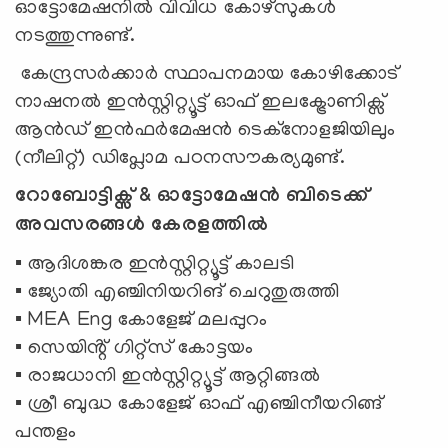
ഓട്ടോമേഷനിൽ വിവിധ കോഴ്സുകൾ
നടത്തുന്നുണ്ട്.
കേന്ദ്രസർക്കാർ സ്ഥാപനമായ കോഴിക്കോട്
നാഷനൽ ഇൻസ്റ്റിറ്റ്യൂട്ട് ഓഫ് ഇലക്ട്രോണിക്സ്
ആൻഡ് ഇൻഫർമേഷൻ ടെക്നോളജിയിലും
(നീലിറ്റ്) ഡിപ്ലോമ പഠനസൗകര്യമുണ്ട്.
റോബോട്ടിക്സ് & ഓട്ടോമേഷൻ ബിടെക്ക്
അവസരങ്ങൾ കേരളത്തിൽ
▪️ ആദിശങ്കര ഇൻസ്റ്റിറ്റ്യൂട്ട് കാലടി
▪️ ജ്യോതി എഞ്ചിനിയറിങ് ചെറുതുരുത്തി
▪️ MEA Eng കോളേജ് മലപ്പുറം
▪️ സെയിൻ്റ് ഗിറ്റ്സ് കോട്ടയം
▪️ രാജധാനി ഇൻസ്റ്റിറ്റ്യൂട്ട് ആറ്റിങ്ങൽ
▪️ ശ്രീ ബുദ്ധ കോളേജ് ഓഫ് എഞ്ചിനീയറിങ്ങ്
പന്തളം