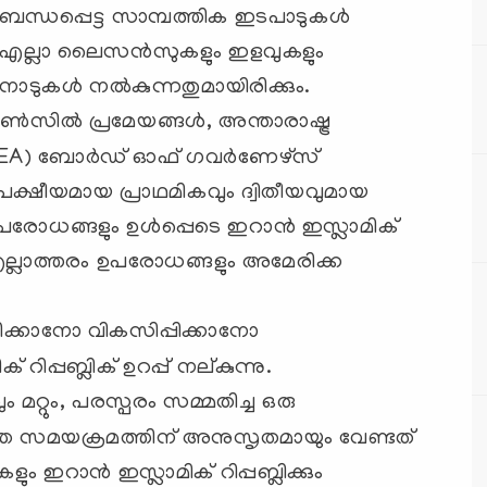
 ബന്ധപ്പെട്ട സാമ്പത്തിക ഇടപാടുകൾ
ായ എല്ലാ ലൈസൻസുകളും ഇളവുകളും
ടുകൾ നൽകുന്നതുമായിരിക്കും.
ൺസിൽ പ്രമേയങ്ങൾ, അന്താരാഷ്ട്ര
EA) ബോർഡ് ഓഫ് ഗവർണേഴ്സ്
ക്ഷീയമായ പ്രാഥമികവും ദ്വിതീയവുമായ
 ഉപരോധങ്ങളും ഉൾപ്പെടെ ഇറാൻ ഇസ്ലാമിക്
ള്ള എല്ലാത്തരം ഉപരോധങ്ങളും അമേരിക്ക
്കാനോ വികസിപ്പിക്കാനോ
 റിപ്പബ്ലിക് ഉറപ്പ് നല്കുന്നു.
ം മറ്റും, പരസ്പരം സമ്മതിച്ച ഒരു
ഞ സമയക്രമത്തിന് അനുസൃതമായും വേണ്ടത്
ം ഇറാൻ ഇസ്ലാമിക് റിപ്പബ്ലിക്കും