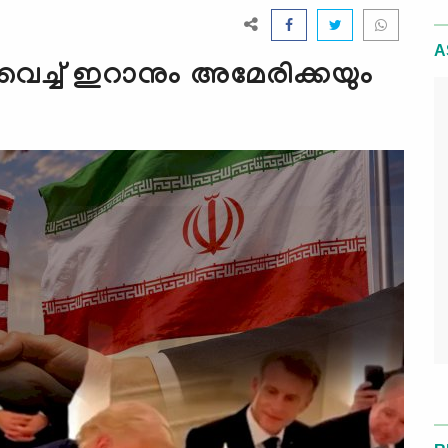
A
വെച്ച് ഇറാനും അമേരിക്കയും