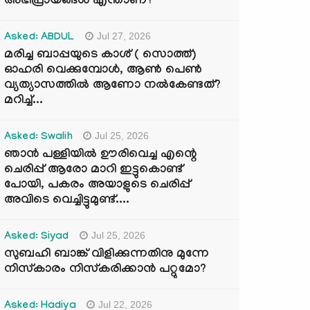
അഭിപ്രായങ്ങൾ എന്താണ്?
Jul 27, 2026
Asked: ABDUL
മരിച്ച ബാപ്പയുടെ കാശ് ( സൊത്ത്)
ഓഹരി വെക്കുമ്പോൾ, ആണ്‍ പെണ്‍
വ്യത്യാസത്തില്‍ ആണോ നല്‍കേണ്ടത്?
മറിച്ച്...
Jul 25, 2026
Asked: Swalih
ഞാൻ പള്ളിയിൽ ഊരിവെച്ച എന്റെ
ചെരിപ്പ് ആരോ മാറി ഇട്ടുകൊണ്ട്
പോയി, പകരം അയാളുടെ ചെരിപ്പ്
അവിടെ വെച്ചിട്ടുമുണ്ട്....
Jul 25, 2026
Asked: Siyad
സുബഹി ബാങ്ക് വിളിക്കുന്നതിനു മുന്നേ
നിസ്കാരം നിസ്കരിക്കാൻ പറ്റുമോ?
Jul 22, 2026
Asked: Hadiya