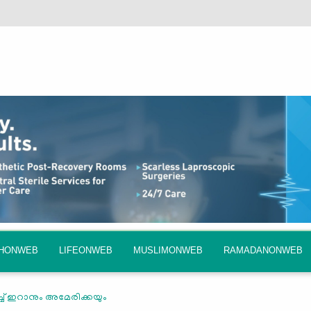
QHONWEB
LIFEONWEB
MUSLIMONWEB
RAMADANONWEB
്ച് ഇറാനും അമേരിക്കയും