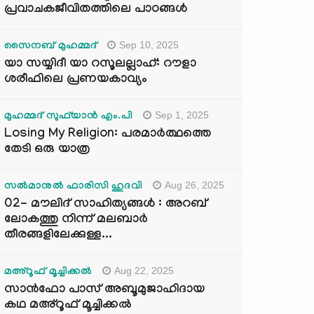
പ്രവാചകജീവിതത്തിലെ പാഠങ്ങൾ
Sep 10, 2025
സൈനബ് മുഹമ്മദ്
യാ സയ്യിദീ യാ റസൂലല്ലാഹ്: റൗളാ
ശരീഫിലെ പ്രണയകാവ്യം
Sep 1, 2025
മുഹമ്മദ് സുഫ്‌യാൻ എം.പി
Losing My Religion: പരമാർത്ഥത്തെ
തേടി ഒരു യാത്ര
Aug 26, 2025
സൽമാനുൽ ഫാരിസി ഹുദവി
02- മൗലിദ് സാഹിത്യങ്ങൾ : അറബ്
ലോകത്തു നിന്ന് മലബാർ
തീരങ്ങളിലേക്കുള്ള...
Aug 22, 2025
മഅ്റൂഫ് മൂച്ചിക്കല്‍
സാൻഫോ പാസ് അബൂമുജാഹിദായ
കഥ മഅ്റൂഫ് മൂച്ചിക്കല്‍