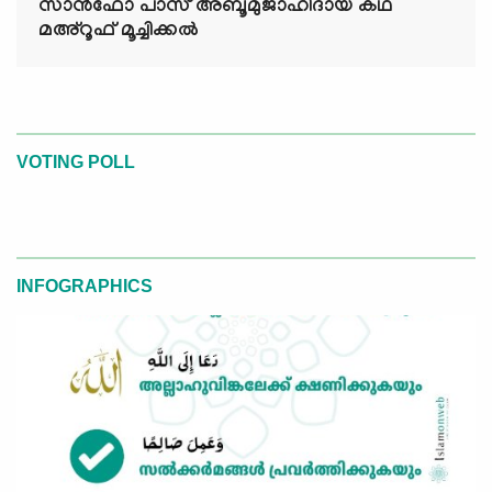
സാൻഫോ പാസ് അബൂമുജാഹിദായ കഥ
മഅ്റൂഫ് മൂച്ചിക്കല്‍
VOTING POLL
INFOGRAPHICS