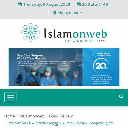
Thursday, 6 August 2026
20 Safar 1448
Malayalam
T
o
g
Muslimonweb
Book Review
Home
g
അറബികൾ പറഞ്ഞ ശാസ്ത്രം: പ്രതാപകാലം പറയുന്ന കൃതി
l