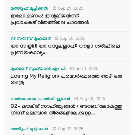
Sep 29, 2025
മഅ്റൂഫ് മൂച്ചിക്കല്‍
ഇമോഷണൽ ഇന്റലിജൻസ്:
പ്രവാചകജീവിതത്തിലെ പാഠങ്ങൾ
Sep 10, 2025
സൈനബ് മുഹമ്മദ്
യാ സയ്യിദീ യാ റസൂലല്ലാഹ്: റൗളാ ശരീഫിലെ
പ്രണയകാവ്യം
Sep 1, 2025
മുഹമ്മദ് സുഫ്‌യാൻ എം.പി
Losing My Religion: പരമാർത്ഥത്തെ തേടി ഒരു
യാത്ര
Aug 26, 2025
സൽമാനുൽ ഫാരിസി ഹുദവി
02- മൗലിദ് സാഹിത്യങ്ങൾ : അറബ് ലോകത്തു
നിന്ന് മലബാർ തീരങ്ങളിലേക്കുള്ള...
Aug 22, 2025
മഅ്റൂഫ് മൂച്ചിക്കല്‍