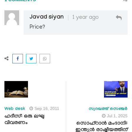
Javad siyan
1 year ago
Price?
Sep 16, 2011
Web desk
സ്വദഖത്ത് സെഞ്ചർ
Jul 1, 2025
ഹദീസ്: ഒരു ലഘു
വിവരണം
സൊഹ്‌റാൻ മംദാനി:
ഇന്ത്യന്‍ രാഷ്ട്രീയത്തിന്