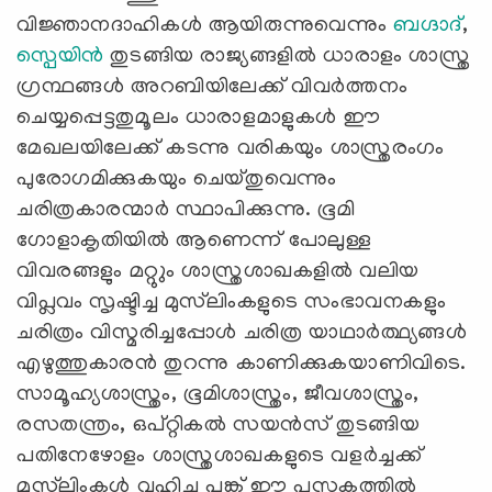
വിജ്ഞാനദാഹികൾ ആയിരുന്നുവെന്നും
ബഗ്ദാദ്
,
സ്പെയിൻ
തുടങ്ങിയ രാജ്യങ്ങളിൽ ധാരാളം ശാസ്ത്ര
ഗ്രന്ഥങ്ങൾ അറബിയിലേക്ക് വിവർത്തനം
ചെയ്യപ്പെട്ടതുമൂലം ധാരാളമാളുകൾ ഈ
മേഖലയിലേക്ക് കടന്നു വരികയും ശാസ്ത്രരംഗം
പുരോഗമിക്കുകയും ചെയ്തുവെന്നും
ചരിത്രകാരന്മാർ സ്ഥാപിക്കുന്നു. ഭൂമി
ഗോളാകൃതിയിൽ ആണെന്ന് പോലുള്ള
വിവരങ്ങളും മറ്റുും ശാസ്ത്രശാഖകളിൽ വലിയ
വിപ്ലവം സൃഷ്ടിച്ച മുസ്‍ലിംകളുടെ സംഭാവനകളും
ചരിത്രം വിസ്മരിച്ചപ്പോൾ ചരിത്ര യാഥാർത്ഥ്യങ്ങൾ
എഴുത്തുകാരൻ തുറന്നു കാണിക്കുകയാണിവിടെ.
സാമൂഹ്യശാസ്ത്രം, ഭൂമിശാസ്ത്രം, ജീവശാസ്ത്രം,
രസതന്ത്രം, ഒപ്റ്റികല്‍ സയന്‍സ് തുടങ്ങിയ
പതിനേഴോളം ശാസ്ത്രശാഖകളുടെ വളർച്ചക്ക്
മുസ്‍ലിംകൾ വഹിച്ച പങ്ക് ഈ പുസ്തകത്തിൽ