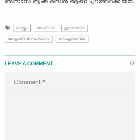
അസാസ് ബുക്ക് സെൽ ആണ് പുറത്തിറക്കിയത്.
ശാസ്ത്രം
അറബികള്‍
ഇബ്നുസീന
അബ്ബാസ് ബിന്‍ ഫര്‍നാസ്
ബൈതുല്‍ഹിക്മ
LEAVE A COMMENT
Comment *