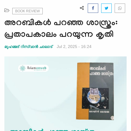
e
N
BOOK REVIEW
a
അറബികൾ പറഞ്ഞ ശാസ്ത്രം:
v
i
പ്രതാപകാലം പറയുന്ന കൃതി
g
a
Jul 2, 2025 - 16:24
മുഹമ്മദ് റിസ്‍വാന്‍ ചാലാട്
t
i
o
n