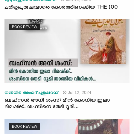
നൂറുല്‍ഹുദാ & ഫാതിമാ ...
ചരിത്രപുരുഷന്മാരെ കോര്‍ത്തിണക്കിയ THE 100
BOOK REVIEW
Jul 12, 2024
തന്‍വീര്‍ അഹ്മദ് പുതുപ്പറമ്പ്
ബഹ്സൻ അനി ശംസ്: മിൻ കോനിയ ഇലാ
ദിമഷ്ക്.. ശംസിനെ തേടി റൂമി...
BOOK REVIEW