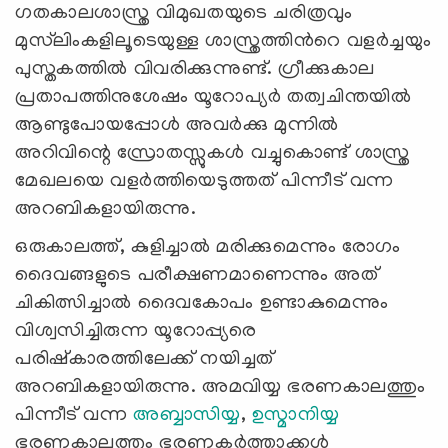
ഗതകാലശാസ്ത്ര വിമുഖതയുടെ ചരിത്രവും
മുസ്‍ലിംകളിലൂടെയുള്ള ശാസ്ത്രത്തിൻറെ വളർച്ചയും
പുസ്തകത്തില്‍ വിവരിക്കുന്നുണ്ട്. ഗ്രീക്കുകാല
പ്രതാപത്തിനുശേഷം യൂറോപ്യർ തത്വചിന്തയിൽ
ആണ്ടുപോയപ്പോൾ അവർക്കു മുന്നിൽ
അറിവിന്റെ സ്രോതസ്സുകൾ വച്ചുകൊണ്ട് ശാസ്ത്ര
മേഖലയെ വളർത്തിയെടുത്തത് പിന്നീട് വന്ന
അറബികളായിരുന്നു.
ഒരുകാലത്ത്, കുളിച്ചാൽ മരിക്കുമെന്നും രോഗം
ദൈവങ്ങളുടെ പരീക്ഷണമാണെന്നും അത്
ചികിത്സിച്ചാൽ ദൈവകോപം ഉണ്ടാകുമെന്നും
വിശ്വസിച്ചിരുന്ന യൂറോപ്പ്യരെ
പരിഷ്കാരത്തിലേക്ക് നയിച്ചത്
അറബികളായിരുന്നു. അമവിയ്യ ഭരണകാലത്തും
പിന്നീട് വന്ന
അബ്ബാസിയ്യ
,
ഉസ്മാനിയ്യ
ഭരണകാലത്തും ഭരണകർത്താക്കൾ