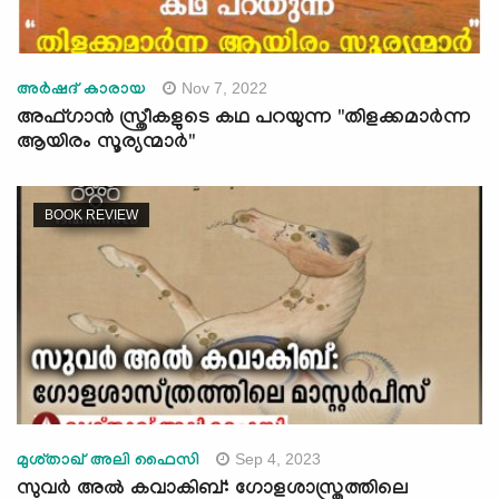
Nov 7, 2022
അർഷദ് കാരായ
അഫ്ഗാന്‍ സ്ത്രീകളുടെ കഥ പറയുന്ന "തിളക്കമാര്‍ന്ന
ആയിരം സൂര്യന്മാര്‍"
BOOK REVIEW
Sep 4, 2023
മുശ്താഖ് അലി ഫൈസി
സുവർ അൽ കവാകിബ്: ഗോളശാസ്ത്രത്തിലെ