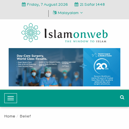
Friday, 7 August 2026
21 Safar 1448
Malayalam
T
o
g
Home
Belief
g
l