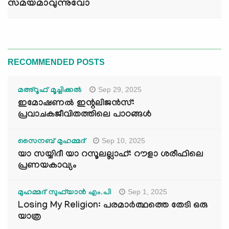
സമയമാവുന്നുവോ
RECOMMENDED POSTS
Sep 29, 2025
മഅ്റൂഫ് മൂച്ചിക്കല്‍
ഇമോഷണൽ ഇന്റലിജൻസ്:
പ്രവാചകജീവിതത്തിലെ പാഠങ്ങൾ
Sep 10, 2025
സൈനബ് മുഹമ്മദ്
യാ സയ്യിദീ യാ റസൂലല്ലാഹ്: റൗളാ ശരീഫിലെ
പ്രണയകാവ്യം
Sep 1, 2025
മുഹമ്മദ് സുഫ്‌യാൻ എം.പി
Losing My Religion: പരമാർത്ഥത്തെ തേടി ഒരു
യാത്ര