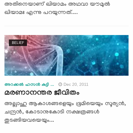
അതിനെയാണ് ഖിയാമം അഥവാ യൗമുല്‍
ഖിയാമഃ എന്നു പറയുന്നത്....
BELIEF
Dec 20, 2011
അറക്കല്‍ ഹസന്‍ കുട്ടി ...
മരണാനന്തര ജീവിതം
അല്ലാഹു ആകാശങ്ങളെയും ഭൂമിയെയും സൂര്യന്‍,
ചന്ദ്രന്‍, കോടാനുകോടി നക്ഷത്രങ്ങള്‍
തുടങ്ങിയവയെയും...