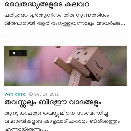
വൈരുദ്ധ്യങ്ങളുടെ കലവറ
പരിശുദ്ധ ഖുര്‍ആനിനും തിരു സുന്നത്തിനും
വിരുദ്ധമായി ആര് രംഗത്തുവന്നാലും അവര്‍ക്കു...
BELIEF
Dec 14, 2011
Web desk
തവസ്സുലും ബിദഈ വാദങ്ങളും
ആദ്യ കാലത്തു തവസ്സുലിനെ സംബന്ധിച്ചു
വഹാബികളുടെ കാഴ്ചപ്പാട് ഹറാമും ബിദ്അത്തും
എന്നായിരുന്നു....