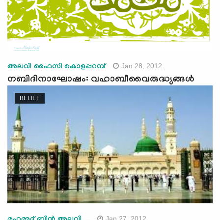
Jan 28, 2012
അലവി ഫൈസി കൊളപ്പറമ്പ്
നബിദിനാഘോഷം: വഹാബീവൈരുദ്ധ്യങ്ങള്‍
BELIEF
Jan 27, 2012
മുഹമ്മദ് ബിന്‍ അലവി ...