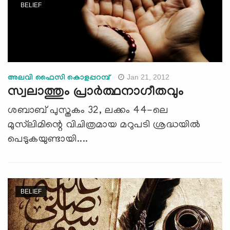
BELIEF
Jan 21, 2012
അലവി ഫൈസി കൊളപ്പറമ്പ്
സ്വലാത്തും പ്രാര്‍ത്ഥനാഗീതവും
ശബാബ് പുസ്തകം 32, ലക്കം 44-ലെ
മുസ്‌ലിമിന്റെ വിചിത്രമായ മറുപടി ശ്രദ്ധയില്‍
പെടുകയുണ്ടായി....
BELIEF