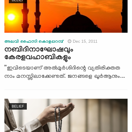
Dec 15, 2011
അലവി ഫൈസി കൊളപ്പറമ്പ്
നബിദിനാഘോഷവും
കേരളവഹാബികളും
”ഇവിടെയാണ് അല്‍മുര്‍ശിദിന്റെ വ്യതിരിക്തത
നാം മനസ്സിലാക്കേണ്ടത്. ജനങ്ങളെ ഖുര്‍ആനും...
BELIEF