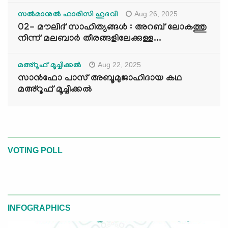
Aug 26, 2025
സൽമാനുൽ ഫാരിസി ഹുദവി
02- മൗലിദ് സാഹിത്യങ്ങൾ : അറബ് ലോകത്തു
നിന്ന് മലബാർ തീരങ്ങളിലേക്കുള്ള...
Aug 22, 2025
മഅ്റൂഫ് മൂച്ചിക്കല്‍
സാൻഫോ പാസ് അബൂമുജാഹിദായ കഥ
മഅ്റൂഫ് മൂച്ചിക്കല്‍
VOTING POLL
INFOGRAPHICS