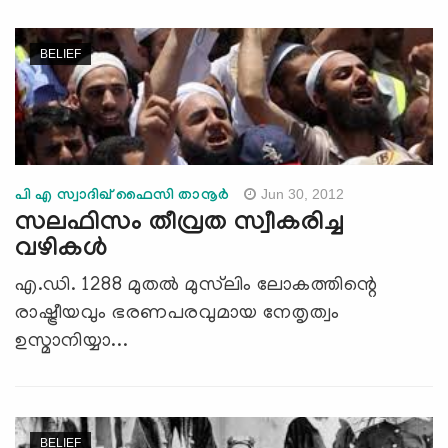
BELIEF
Jun 30, 2012
പി എ സ്വാദിഖ് ഫൈസി താനൂര്‍
സലഫിസം തീവ്രത സ്വീകരിച്ച
വഴികള്‍
എ.ഡി. 1288 മുതല്‍ മുസ്‌ലിം ലോകത്തിന്റെ
രാഷ്ട്രീയവും ഭരണപരവുമായ നേതൃത്വം
ഉസ്മാനിയ്യാ...
BELIEF