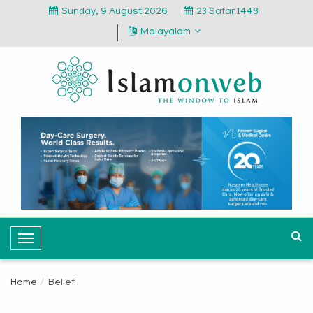
Sunday, 9 August 2026
23 Safar 1448
Malayalam
T
o
g
Home
Belief
g
l