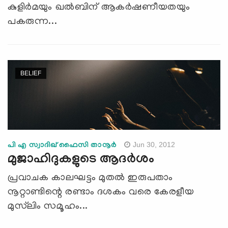
കുളിര്‍മയും ഖല്‍ബിന് ആകര്‍ഷണീയതയും
പകരുന്ന...
BELIEF
Jun 30, 2012
പി എ സ്വാദിഖ് ഫൈസി താനൂര്‍
മുജാഹിദുകളുടെ ആദര്‍ശം
പ്രവാചക കാലഘട്ടം മുതല്‍ ഇരുപതാം
നൂറ്റാണ്ടിന്റെ രണ്ടാം ദശകം വരെ കേരളീയ
മുസ്‌ലിം സമൂഹം...