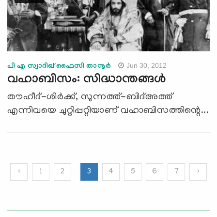
Jun 30, 2012
പി എ സ്വാദിഖ് ഫൈസി താനൂര്‍
വഹാബിസം: സിദ്ധാന്തങ്ങള്‍
തൗഹീദ്-ശിര്‍ക്ക്, സുന്നത്ത്-ബിദ്അത്ത്
എന്നിവയെ ചുറ്റിപ്പറ്റിയാണ് വഹാബിസത്തിന്റെ...
‹
1
2
3
4
5
6
7
›