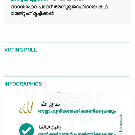
മഅ്റൂഫ് മൂച്ചിക്കല്‍
സാൻഫോ പാസ് അബൂമുജാഹിദായ കഥ
മഅ്റൂഫ് മൂച്ചിക്കല്‍
VOTING POLL
INFOGRAPHICS