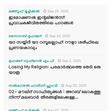
Sep 29, 2025
മഅ്റൂഫ് മൂച്ചിക്കല്‍
ഇമോഷണൽ ഇന്റലിജൻസ്:
പ്രവാചകജീവിതത്തിലെ പാഠങ്ങൾ
Sep 10, 2025
സൈനബ് മുഹമ്മദ്
യാ സയ്യിദീ യാ റസൂലല്ലാഹ്: റൗളാ ശരീഫിലെ
പ്രണയകാവ്യം
Sep 1, 2025
മുഹമ്മദ് സുഫ്‌യാൻ എം.പി
Losing My Religion: പരമാർത്ഥത്തെ തേടി ഒരു
യാത്ര
Aug 26, 2025
സൽമാനുൽ ഫാരിസി ഹുദവി
02- മൗലിദ് സാഹിത്യങ്ങൾ : അറബ് ലോകത്തു
നിന്ന് മലബാർ തീരങ്ങളിലേക്കുള്ള...
Aug 22, 2025