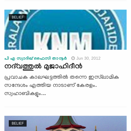
BELIEF
Jun 30, 2012
പി എ സ്വാദിഖ് ഫൈസി താനൂര്‍
നദ്‌വത്തുല്‍ മുജാഹിദീന്‍
പ്രവാചക കാലഘട്ടത്തില്‍ തന്നെ ഇസ്‌ലാമിക
സന്ദേശം എത്തിയ നാടാണ് കേരളം.
സ്വഹാബികളും...
BELIEF