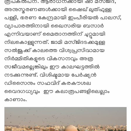
രൂപകല്‍പന. ആരാധനക്കായി ഷാ മസ്ജിദ്,
അനുസ്മരണങ്ങള്‍ക്കായി ഷൈഖ് ലുത്ഫുള്ള
പള്ളി, ഭരണ കേന്ദ്രമായി ഇംപീരിയല്‍ പാലസ്,
വ്യാപാരത്തിനായി ഖൈസരിയ ബസാര്‍
എന്നിവയാണ് മൈതാനത്തിന് ചുറ്റുമായി
നിലകൊള്ളുന്നത്. ജാമി മസ്ജിദടക്കമുള്ള
സല്‍ജൂക്ക് കാലത്തെ വിശ്വപ്രസിദ്ധമായ
നിര്‍മ്മിതികളുടെ വികസനവും അത്ര
സജീവമല്ലെങ്കിലും ഈ കാലഘട്ടത്തില്‍
നടക്കുന്നുണ്ട്. വിശിഷ്ടമായ പേര്‍ഷ്യന്‍
ഡിസൈനും സഫവിദ് കരകൗശല
വൈദഗധ്യവും ഈ കലാരൂപങ്ങളിലെല്ലാം
കാണാം.