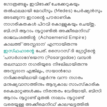
ഗോത്രങ്ങളും ഇവിടേക്ക് ചേക്കേറുകയും
തല്‍ഫലമായി മേഡ്‌സും (Medes) പേര്‍ഷ്യന്‍സും
അടങ്ങുന്ന ഇറാന്റെ പൗരാണിക
നാഗരികതകള്‍ പിറവി കൊള്ളുകയും ചെയ്തു.
ബി.സി ആറാം നൂറ്റാണ്ടില്‍ അക്കീമെനിഡ്
രാജവംശത്തിന്റ (Achaemenid Empire)
കാലത്ത് 'അസ്പദാന' എന്നായിരുന്നു
ഇസ്ഫഹാന്റെ
പേര്. സൈറസ് ദി ഗ്രേറ്റിന്റെ
'പസര്‍ഗാദേ'യെന്ന (Pasargadae) വമ്പന്‍
തലസ്ഥാന നഗരിയുടെ നിഴലിലായിരുന്നു
അസ്പദാന എങ്കിലും, സയാന്‍ഡേ
നദിക്കരയിലായി വളര്‍ന്നു വന്ന നഗരം
മനുഷ്യവാസത്തിനും ആദ്യകാല സാംസ്‌കാരിക
കൈമാറ്റങ്ങള്‍ക്കും നിരന്തരം വേദിയായി. ബിസി
ആറാം നൂറ്റാണ്ട് മുതല്‍ നാലാം നൂറ്റാണ്ട്
വരെയുള്ള അക്കീമെനിഡ് കാലഘട്ടത്തില്‍