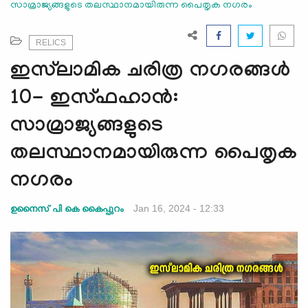
സാമ്രാജ്യങ്ങളുടെ തലസ്ഥാനമായിരുന്ന പൈതൃക നഗരം
e
N
a
RELICS
v
ഇസ്‍ലാമിക ചരിത്ര നഗരങ്ങള്‍
i
g
10- ഇസ്ഫഹാന്‍:
a
സാമ്രാജ്യങ്ങളുടെ
t
i
തലസ്ഥാനമായിരുന്ന പൈതൃക
o
n
നഗരം
Jan 16, 2024 - 12:33
ഉനൈസ് പി കെ കൈപ്പുറം