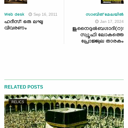
Sep 16, 2011
Web desk
സാബിത് മേലയില്‍
Jan 17, 2024
ഹദീസ്: ഒരു ലഘു
വിവരണം
ജുനൈദുല്‍ബഗ്ദാദി(റ):
സ്വൂഫി ലോകത്തെ
പ്രോജ്ജ്വല താരകം
RELATED POSTS
RELICS