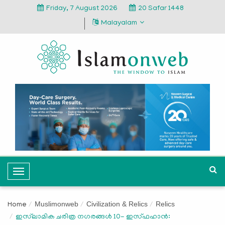
Friday, 7 August 2026
20 Safar 1448
Malayalam
T
o
g
Muslimonweb
Civilization & Relics
Relics
Home
g
ഇസ്‍ലാമിക ചരിത്ര നഗരങ്ങള്‍ 10- ഇസ്ഫഹാന്‍:
l