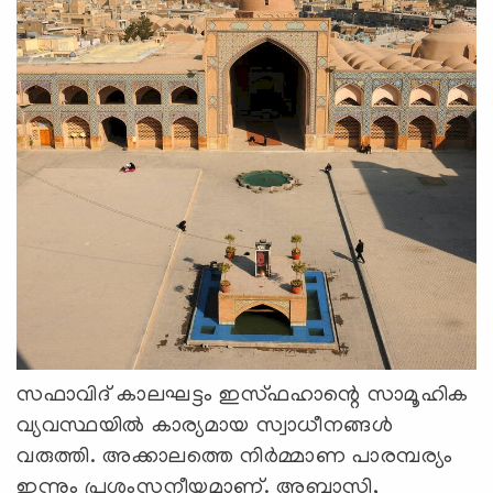
സഫാവിദ് കാലഘട്ടം ഇസ്ഫഹാന്റെ സാമൂഹിക
വ്യവസ്ഥയില്‍ കാര്യമായ സ്വാധീനങ്ങള്‍
വരുത്തി. അക്കാലത്തെ നിര്‍മ്മാണ പാരമ്പര്യം
ഇന്നും പ്രശംസനീയമാണ്. അബ്ബാസി,