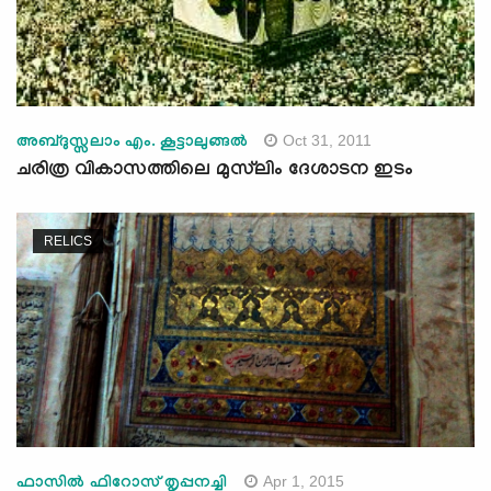
Oct 31, 2011
അബ്ദുസ്സലാം എം. കൂട്ടാലുങ്ങല്‍
ചരിത്ര വികാസത്തിലെ മുസ്‌ലിം ദേശാടന ഇടം
RELICS
Apr 1, 2015
ഫാസില്‍ ഫിറോസ് തൃപ്പനച്ചി