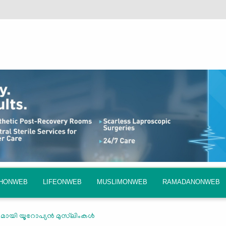
QHONWEB
LIFEONWEB
MUSLIMONWEB
RAMADANONWEB
ായി യൂറോപ്യന്‍ മുസ്‌ലിംകള്‍