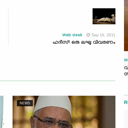
Sep 16, 2011
Web desk
ഹദീസ്: ഒരു ലഘു വിവരണം
W
വ
സ
R
NEWS