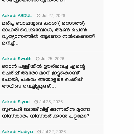
അഭിപ്രായങ്ങൾ എന്താണ്?
Jul 27, 2026
Asked: ABDUL
മരിച്ച ബാപ്പയുടെ കാശ് ( സൊത്ത്)
ഓഹരി വെക്കുമ്പോൾ, ആണ്‍ പെണ്‍
വ്യത്യാസത്തില്‍ ആണോ നല്‍കേണ്ടത്?
മറിച്ച്...
Jul 25, 2026
Asked: Swalih
ഞാൻ പള്ളിയിൽ ഊരിവെച്ച എന്റെ
ചെരിപ്പ് ആരോ മാറി ഇട്ടുകൊണ്ട്
പോയി, പകരം അയാളുടെ ചെരിപ്പ്
അവിടെ വെച്ചിട്ടുമുണ്ട്....
Jul 25, 2026
Asked: Siyad
സുബഹി ബാങ്ക് വിളിക്കുന്നതിനു മുന്നേ
നിസ്കാരം നിസ്കരിക്കാൻ പറ്റുമോ?
Jul 22, 2026
Asked: Hadiya