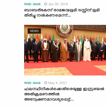
Jan 30, 2019
Web desk
ബാബരികേസ് രാമജന്മഭൂമി ട്രസ്റ്റിന് ഭൂമി
തിരിച്ചു നല്‍കണമെന്ന്...
NEWS
May 4, 2017
Web desk
ഫലസ്ഥീനികള്‍ക്കെതിരെയുള്ള ഇസ്രയേല്‍
അതിക്രമണത്തില്‍
അന്വേഷണമാവശ്യപ്പെട്ട്...