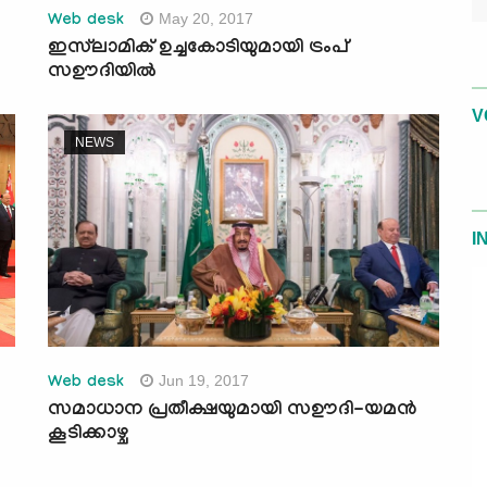
May 20, 2017
Web desk
ഇസ്‌ലാമിക് ഉച്ചകോടിയുമായി ട്രംപ്
സഊദിയില്‍
V
NEWS
I
Jun 19, 2017
Web desk
സമാധാന പ്രതീക്ഷയുമായി സഊദി-യമന്‍
കൂടിക്കാഴ്ച