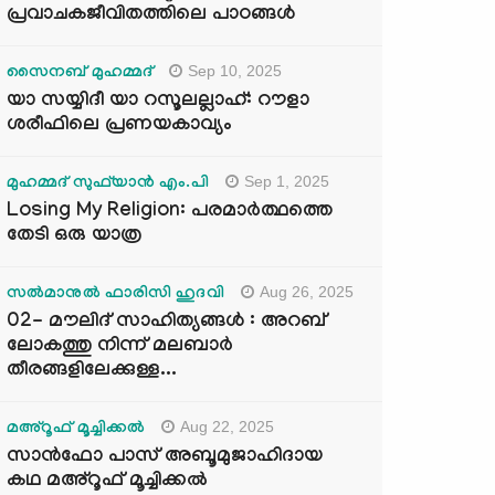
പ്രവാചകജീവിതത്തിലെ പാഠങ്ങൾ
Sep 10, 2025
സൈനബ് മുഹമ്മദ്
യാ സയ്യിദീ യാ റസൂലല്ലാഹ്: റൗളാ
ശരീഫിലെ പ്രണയകാവ്യം
Sep 1, 2025
മുഹമ്മദ് സുഫ്‌യാൻ എം.പി
Losing My Religion: പരമാർത്ഥത്തെ
തേടി ഒരു യാത്ര
Aug 26, 2025
സൽമാനുൽ ഫാരിസി ഹുദവി
02- മൗലിദ് സാഹിത്യങ്ങൾ : അറബ്
ലോകത്തു നിന്ന് മലബാർ
തീരങ്ങളിലേക്കുള്ള...
Aug 22, 2025
മഅ്റൂഫ് മൂച്ചിക്കല്‍
സാൻഫോ പാസ് അബൂമുജാഹിദായ
കഥ മഅ്റൂഫ് മൂച്ചിക്കല്‍