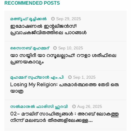
RECOMMENDED POSTS
Sep 29, 2025
മഅ്റൂഫ് മൂച്ചിക്കല്‍
ഇമോഷണൽ ഇന്റലിജൻസ്:
പ്രവാചകജീവിതത്തിലെ പാഠങ്ങൾ
Sep 10, 2025
സൈനബ് മുഹമ്മദ്
യാ സയ്യിദീ യാ റസൂലല്ലാഹ്: റൗളാ ശരീഫിലെ
പ്രണയകാവ്യം
Sep 1, 2025
മുഹമ്മദ് സുഫ്‌യാൻ എം.പി
Losing My Religion: പരമാർത്ഥത്തെ തേടി ഒരു
യാത്ര
Aug 26, 2025
സൽമാനുൽ ഫാരിസി ഹുദവി
02- മൗലിദ് സാഹിത്യങ്ങൾ : അറബ് ലോകത്തു
നിന്ന് മലബാർ തീരങ്ങളിലേക്കുള്ള...