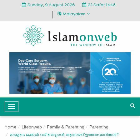
Sunday, 9 August 2026
23 Safar 1448
Malayalam
T
o
g
Lifeonweb
Family & Parenting
Parenting
Home
g
നമ്മുടെ മക്കള്‍ വഴിതെറ്റാന്‍ ആരാണ് ഉത്തരവാദികള്‍?
l