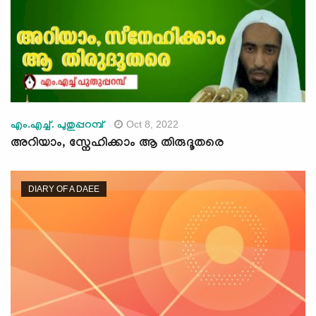
Oct 8, 2022
എം.എച്ച്. പുതുപ്പറമ്പ്
അറിയാം, സ്നേഹിക്കാം ആ തിരുദൂതരെ
DIARY OF A DAEE