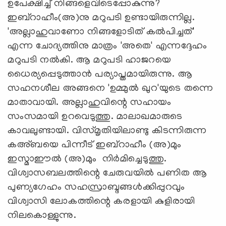
ഉപേക്ഷിച്ച് നിങ്ങളെവിടെപ്പോകുന്നു?
ഇബ്‌റാഹീം(അ)നു മറുപടി ഉണ്ടായിരുന്നില്ല.
'അല്ലാഹുവാണോ നിങ്ങളോടിത് കല്‍പിച്ചത്'
എന്ന ചോദ്യത്തിനു മാത്രം 'അതെ' എന്നദ്ദേഹം
മറുപടി നല്‍കി. ആ മറുപടി ഹാജറയെ
ധൈര്യപ്പെടുത്താന്‍ പര്യാപ്തമായിരുന്നു. ആ
സഹനശീല അങ്ങനെ 'ഉമ്മുല്‍ ഖുറ'യുടെ തന്നെ
മാതാവായി. അല്ലാഹുവിന്റെ സഹായം
സംസമായി ഉറവെടുത്തു. മാലാഖമാരുടെ
കാവലുണ്ടായി. വിസ്മൃതിയിലാണ്ടു കിടന്നിരുന്ന
കഅ്ബയെ പിന്നീട് ഇബ്‌റാഹീം (അ)മും
ഇസ്മാഈല്‍ (അ)മും നിര്‍മിച്ചെടുത്തു.
വിശ്വാസബലത്തിന്റെ ചേരുവയില്‍ പണിത ആ
പുണ്യഗേഹം സഹസ്രാബ്ദങ്ങള്‍ക്കിപ്പുറവും
വിശ്വാസി ലോകത്തിന്റെ കരളായി കുളിരായി
നിലകൊള്ളുന്നു.