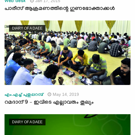
Jan 17, 2015
Web desk
പാരീസ് ആക്രമണത്തിന്റെ ഗുണഭോക്താക്കള്‍
DIARY OF A DAEE
May 14, 2019
എം.എച്ച് പുതുപ്പറമ്പ്
റമദാന് 9 – ഇവിടെ എല്ലാവരും തുല്യം
DIARY OF A DAEE