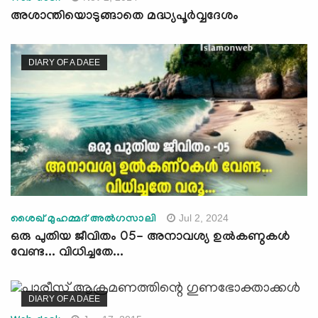
അശാന്തിയൊടുങ്ങാതെ മദ്ധ്യപൂര്‍വ്വദേശം
DIARY OF A DAEE
Jul 2, 2024
ശൈഖ് മുഹമ്മദ് അല്‍ഗസാലി
ഒരു പുതിയ ജീവിതം 05- അനാവശ്യ ഉല്‍കണ്ഠകള്‍
വേണ്ട... വിധിച്ചതേ...
DIARY OF A DAEE