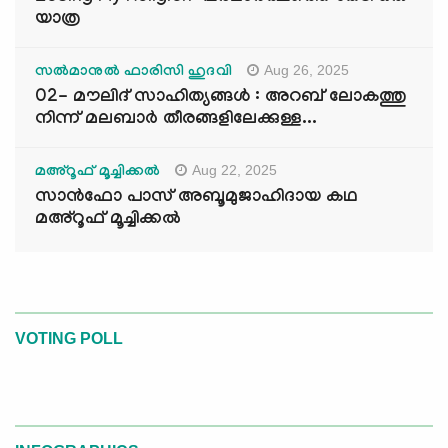
യാത്ര
Aug 26, 2025
സൽമാനുൽ ഫാരിസി ഹുദവി
02- മൗലിദ് സാഹിത്യങ്ങൾ : അറബ് ലോകത്തു
നിന്ന് മലബാർ തീരങ്ങളിലേക്കുള്ള...
Aug 22, 2025
മഅ്റൂഫ് മൂച്ചിക്കല്‍
സാൻഫോ പാസ് അബൂമുജാഹിദായ കഥ
മഅ്റൂഫ് മൂച്ചിക്കല്‍
VOTING POLL