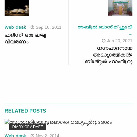
Sep 16, 2011
അബ്ദുൽ ബാസിത് ഹുദവി
Web desk
...
ഹദീസ്: ഒരു ലഘു
Jan 20, 2021
വിവരണം
നഗ്നപാദനായ
അദ്ധ്യാത്മികൻ:
ബിശ്റുൽ ഹാഫീ(റ)
RELATED POSTS
DIARY OF A DAEE
Nov 2, 2014
Web desk