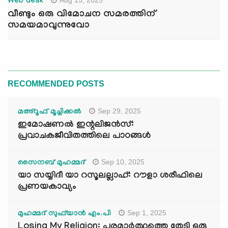
Aug 15, 2025
Web desk
വീണ്ടും ഒരു വിമോചന സമരത്തിന്
സമയമാവുന്നുവോ
RECOMMENDED POSTS
Sep 29, 2025
മഅ്റൂഫ് മൂച്ചിക്കല്‍
ഇമോഷണൽ ഇന്റലിജൻസ്:
പ്രവാചകജീവിതത്തിലെ പാഠങ്ങൾ
Sep 10, 2025
സൈനബ് മുഹമ്മദ്
യാ സയ്യിദീ യാ റസൂലല്ലാഹ്: റൗളാ ശരീഫിലെ
പ്രണയകാവ്യം
Sep 1, 2025
മുഹമ്മദ് സുഫ്‌യാൻ എം.പി
Losing My Religion: പരമാർത്ഥത്തെ തേടി ഒരു