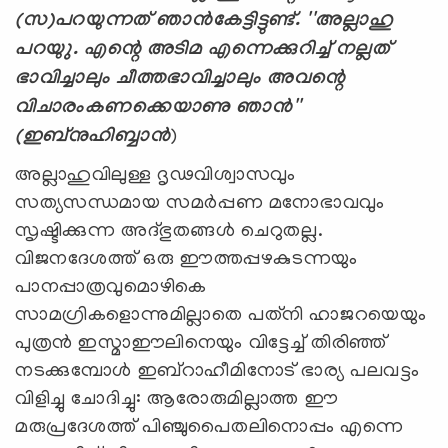
(സ)പറയുന്നത് ഞാന്‍കേട്ടിട്ടുണ്ട്. ''അല്ലാഹു
പറയുു. എന്റെ അടിമ എന്നെക്കുറിച്ച് നല്ലത്
ഭാവിച്ചാലും ചീത്തഭാവിച്ചാലും അവന്റെ
വിചാരംകണക്കെയാണു ഞാന്‍''
(ഇബ്‌നുഹിബ്ബാന്‍
)
അല്ലാഹുവിലുള്ള ദൃഢവിശ്വാസവും
സത്യസന്ധമായ സമര്‍പ്പണ മനോഭാവവും
സൃഷ്ടിക്കുന്ന അദ്‌ഭുതങ്ങള്‍ ചെറുതല്ല.
വിജനദേശത്ത് ഒരു ഈത്തപ്പഴകുടന്നയും
പാനപ്പാത്രവുമൊഴികെ
സാമഗ്രികളൊന്നുമില്ലാതെ പത്‌നി ഹാജറയെയും
പുത്രന്‍ ഇസ്മാഈലിനെയും വിട്ടേച്ച് തിരിഞ്ഞ്
നടക്കുമ്പോള്‍ ഇബ്‌റാഹീമിനോട് ഭാര്യ പലവട്ടം
വിളിച്ചു ചോദിച്ചു: ആരോരുമില്ലാത്ത ഈ
മരുപ്രദേശത്ത് പിഞ്ചുപൈതലിനൊപ്പം എന്നെ