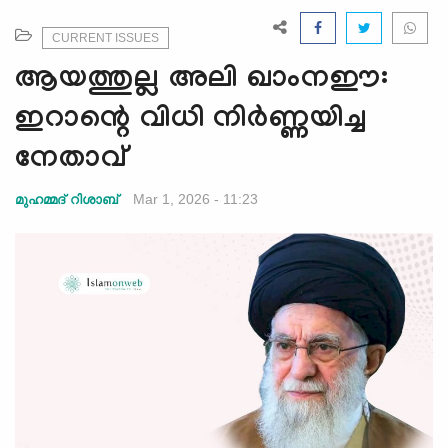
e
N
CURRENT ISSUES
a
ആയത്തുല്ല അലി ഖാംനഈ:
v
i
ഇറാന്റെ വിധി നിർണ്ണയിച്ച
g
നേതാവ്
a
t
Mar 1, 2026 - 11:23
മുഹമ്മദ് റിശാബ്
i
o
n