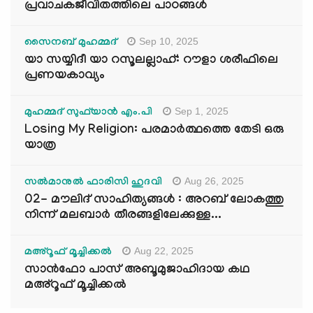
പ്രവാചകജീവിതത്തിലെ പാഠങ്ങൾ
Sep 10, 2025
സൈനബ് മുഹമ്മദ്
യാ സയ്യിദീ യാ റസൂലല്ലാഹ്: റൗളാ ശരീഫിലെ
പ്രണയകാവ്യം
Sep 1, 2025
മുഹമ്മദ് സുഫ്‌യാൻ എം.പി
Losing My Religion: പരമാർത്ഥത്തെ തേടി ഒരു
യാത്ര
Aug 26, 2025
സൽമാനുൽ ഫാരിസി ഹുദവി
02- മൗലിദ് സാഹിത്യങ്ങൾ : അറബ് ലോകത്തു
നിന്ന് മലബാർ തീരങ്ങളിലേക്കുള്ള...
Aug 22, 2025
മഅ്റൂഫ് മൂച്ചിക്കല്‍
സാൻഫോ പാസ് അബൂമുജാഹിദായ കഥ
മഅ്റൂഫ് മൂച്ചിക്കല്‍