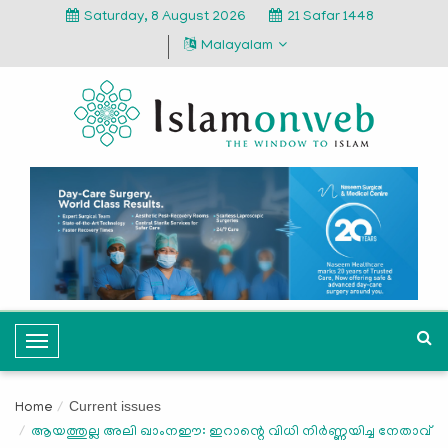
Saturday, 8 August 2026
21 Safar 1448
Malayalam
T
o
g
Current issues
Home
g
ആയത്തുല്ല അലി ഖാംനഈ: ഇറാന്റെ വിധി നിർണ്ണയിച്ച നേതാവ്
l