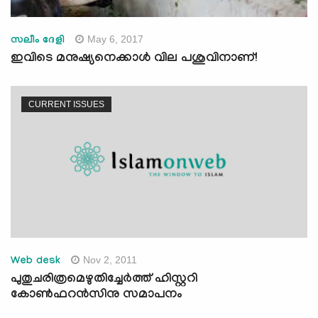
May 6, 2017
സലീം ദേളി
ഇവിടെ മനുഷ്യനെക്കാള്‍ വില പശുവിനാണ്!
CURRENT ISSUES
Nov 2, 2011
Web desk
പുതുചരിത്രമെഴുതിച്ചേര്‍ത്ത് ഹിസ്റ്ററി
കോണ്‍ഫറന്‍സിനു സമാപനം