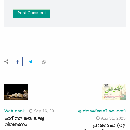
Post Comment
Sep 16, 2011
Web desk
മുശ്താഖ് അലി ഫൈസി
Aug 31, 2023
ഹദീസ്: ഒരു ലഘു
വിവരണം
ഹുദൈഫ (റ):