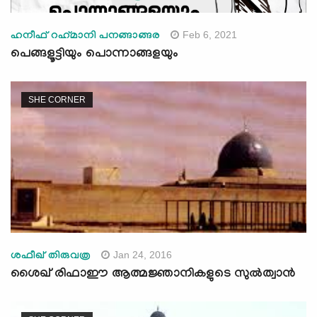
Feb 6, 2021
ഹനീഫ് റഹ്‌മാനി പനങ്ങാങ്ങര
പെങ്ങളൂട്ടിയും പൊന്നാങ്ങളയും
SHE CORNER
Jan 24, 2016
ശഫീഖ് തിരുവത്ര
ശൈഖ് രിഫാഈ ആത്മജ്ഞാനികളുടെ സുല്‍ത്വാന്‍