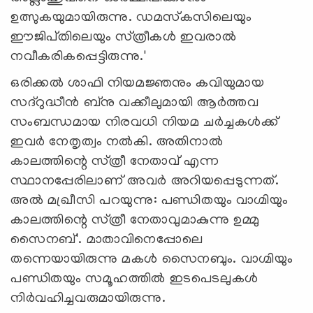
ഉത്സുകയുമായിരുന്നു. ഡമസ്‌കസിലെയും
ഈജിപ്‌തിലെയും സ്‌ത്രീകൾ ഇവരാൽ
നവീകരികപ്പെട്ടിരുന്നു.'
ഒരിക്കൽ ശാഫി നിയമജ്ഞനും കവിയുമായ
സദ്‌റുദ്ധീൻ ബ്‌നു വക്കീലുമായി ആർത്തവ
സംബന്ധമായ നിരവധി നിയമ ചര്‍ച്ചകള്‍ക്ക്
ഇവർ നേതൃത്വം നൽകി. അതിനാൽ
കാലത്തിന്റെ സ്‌ത്രീ നേതാവ്‌ എന്ന
സ്ഥാനപ്പേരിലാണ്‌ അവർ അറിയപ്പെടുന്നത്‌.
അൽ മഖ്രീസി പറയുന്നു: പണ്ഡിതയും വാഗ്മിയും
കാലത്തിന്റെ സ്‌ത്രീ നേതാവുമാകുന്നു ഉമ്മു
സൈനബ്‌'. മാതാവിനെപ്പോലെ
തന്നെയായിരുന്നു മകൾ സൈനബും. വാഗ്മിയും
പണ്ഡിതയും സമൂഹത്തിൽ ഇടപെടലുകൾ
നിർവഹിച്ചവരുമായിരുന്നു.