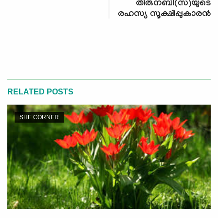
തിരുനബി(സ)യുടെ
രഹസ്യ സൂക്ഷിപ്പുകാരന്‍
RELATED POSTS
SHE CORNER