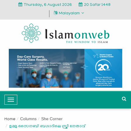
Thursday, 6 August 2026
20 Safar 1448
Malayalam
T
o
g
Columns
She Corner
Home
g
ഉമ്മു സൈനബ്: ബഗ്ദാദിലെ സ്ത്രീ നേതാവ്
l