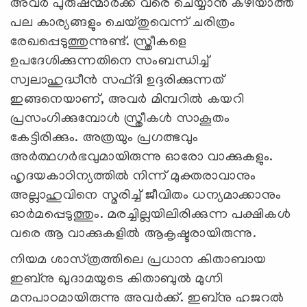
അവർ പുരുഷന്മാർക്ക് വരെ ചെയ്യാൻ കഴിയാത്ത
പല കാര്യങ്ങളും ചെയ്തുവെന്ന് ചരിത്രം
രേഖപ്പെടുത്തുന്നുണ്ട്. സ്ത്രീകളെ
ഉപദേശിക്കുന്നതിനെ സംബന്ധിച്ച്
സ്വലാഹുദ്ധീൻ സഫ്ദി ഉദ്ദരിക്കുന്നത്
ഇങ്ങനെയാണ്, അവര്‍ മിമ്പറിൽ കയറി
പ്രസംഗിക്കുമ്പോൾ സ്ത്രീകൾ സാകൂതം
കേട്ടിരിക്കും. അത്രയും പ്രഗത്ഭവും
അർത്ഥഗർഭവുമായിരുന്നു ഓരോ വാക്കുകളും.
ഹൃദയകാഠിന്യത്തിൽ നിന്ന് മുക്തരാവാനും
അല്ലാഹുവിനെ സ്മരിച്ച് ജീവിതം ധന്യമാക്കാനും
ഓർമപ്പെടുത്തും. മരച്ചില്ലയിലിരിക്കുന്ന പക്ഷികൾ
വരെ ആ വാക്കുകളിൽ ആകൃഷ്ടരായിരുന്നു.
നിയമ ശാസ്‌ത്രത്തിലെ പ്രധാന കിതാബായ
ഇബ്‌നു ഖുദാമയുടെ കിതാബുൽ മുഗ്നി
മനപാഠമായിരുന്നു അവര്‍ക്ക്. ഇബ്‌നു ഹജറൽ