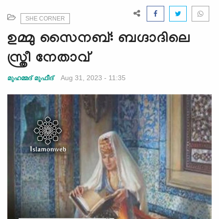
e
N
SHE CORNER
a
ഉമ്മു സൈനബ്: ബഗ്ദാദിലെ
v
i
സ്ത്രീ നേതാവ്
g
a
Aug 31, 2023 - 11:35
മുഹമ്മദ് മുഫീദ്
t
i
o
n