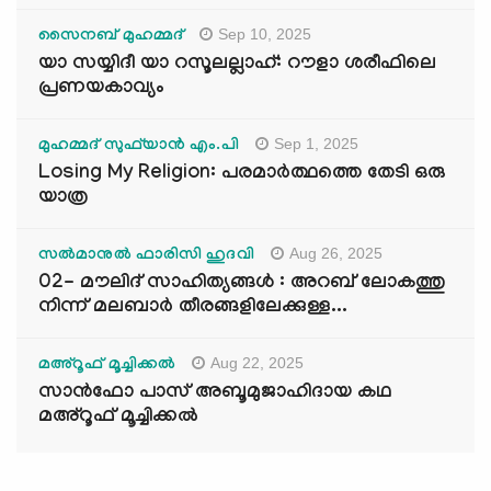
Sep 10, 2025
സൈനബ് മുഹമ്മദ്
യാ സയ്യിദീ യാ റസൂലല്ലാഹ്: റൗളാ ശരീഫിലെ
പ്രണയകാവ്യം
Sep 1, 2025
മുഹമ്മദ് സുഫ്‌യാൻ എം.പി
Losing My Religion: പരമാർത്ഥത്തെ തേടി ഒരു
യാത്ര
Aug 26, 2025
സൽമാനുൽ ഫാരിസി ഹുദവി
02- മൗലിദ് സാഹിത്യങ്ങൾ : അറബ് ലോകത്തു
നിന്ന് മലബാർ തീരങ്ങളിലേക്കുള്ള...
Aug 22, 2025
മഅ്റൂഫ് മൂച്ചിക്കല്‍
സാൻഫോ പാസ് അബൂമുജാഹിദായ കഥ
മഅ്റൂഫ് മൂച്ചിക്കല്‍