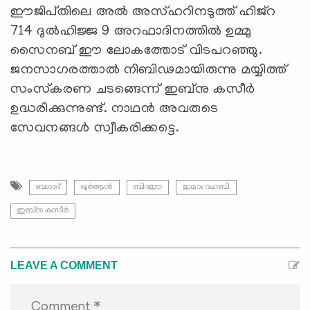
ഈജിപ്‌തിലെ അൽ അസ്‌ഹറിനടുത്ത്‌ ഹിജ്‌റ
714 ദുൽഹിജ്ജ 9 അറഫാദിനത്തിൽ ഉമ്മു
സൈനബ്‌ ഈ ലോകത്തോട്‌ വിടപറഞ്ഞു.
ജനസാഗരത്താൽ നിബിഢമായിരുന്നു മയ്യിത്ത്‌
സംസ്‌കരണ ചടങ്ങെന്ന്‌ ഇബ്‌നു കസീർ
ഉദ്ധരിക്കുന്നുണ്ട്. നാഥന്‍ അവരുടെ
സേവനങ്ങള്‍ സ്വീകരിക്കട്ടെ.
ബഗ്ദാദ്
ഖുർആൻ
ബിദഈ
ഇമാം ദഹബി
ഇബ്‌നു കസീർ
LEAVE A COMMENT
Comment *