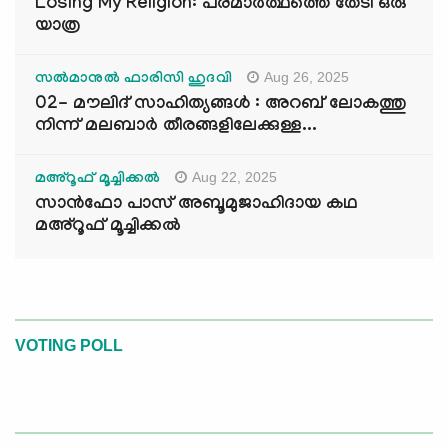
Losing My Religion: പരമാർത്ഥത്തെ തേടി ഒരു
യാത്ര
Aug 26, 2025
സൽമാനുൽ ഫാരിസി ഹുദവി
02- മൗലിദ് സാഹിത്യങ്ങൾ : അറബ് ലോകത്തു
നിന്ന് മലബാർ തീരങ്ങളിലേക്കുള്ള...
Aug 22, 2025
മഅ്റൂഫ് മൂച്ചിക്കല്‍
സാൻഫോ പാസ് അബൂമുജാഹിദായ കഥ
മഅ്റൂഫ് മൂച്ചിക്കല്‍
VOTING POLL