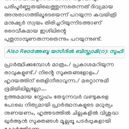
പരിപൂർണ്ണതയിലെത്തുന്നതെന്നത് ദിവ്യമായ
അനുരാഗത്തിലൂടെയെന്ന് പറയുന്ന കവയിത്രി
മനുഷ്യർ സ്വയം തിരിച്ചറിയുന്നിടത്താണ്
ദൈവീകമായ ഇശ്ഖിന്റെ
പുതുനാമ്പുണരുന്നതെന്നും പറയുന്നുണ്ട്.
Also Read:അബൂ യസീദിൽ ബിസ്ത്വാമി(റ): സൂഫീ 
പ്രാർത്ഥിക്കുമ്പോൾ മാത്രം./ പ്രകാശമറിയുന്ന
രാവുകളുണ്ട്./ നിൻ്റെ സൂക്തങ്ങളോളം./
ഹൃദയത്തിന് തെളിനീരാവുന്ന./ മറ്റൊന്നുമീ
ഭൂമിയിലില്ലല്ലോ….
ഉത്തമമായ സ്നേഹം തേടുന്നവർ വണ്ടുകളെ
പോലെ നിത്യമായി പ്രാർത്ഥനകളുടെ മധുര്യം
നുണയണം, ഹൃത്തടത്തിൽ ചില്ലകളിൽ വിശുദ്ധ
ഖുർആൻ സൂക്തങ്ങൾ മൂല്ലപ്പൂ പടർപ്പുകളായി