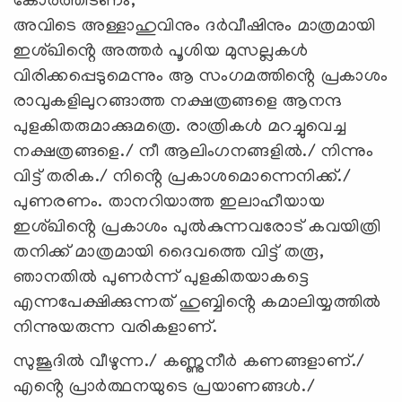
കോർത്തിടണം,
അവിടെ അള്ളാഹുവിനും ദർവീഷിനും മാത്രമായി
ഇശ്ഖിൻ്റെ അത്തർ പൂശിയ മുസല്ലകൾ
വിരിക്കപ്പെടുമെന്നും ആ സംഗമത്തിൻ്റെ പ്രകാശം
രാവുകളിലുറങ്ങാത്ത നക്ഷത്രങ്ങളെ ആനന്ദ
പുളകിതരുമാക്കുമത്രെ. രാത്രികൾ മറച്ചുവെച്ച
നക്ഷത്രങ്ങളെ./ നീ ആലിംഗനങ്ങളിൽ./ നിന്നും
വിട്ട് തരിക./ നിൻ്റെ പ്രകാശമൊന്നെനിക്ക്./
പുണരണം. താനറിയാത്ത ഇലാഹീയായ
ഇശ്ഖിൻ്റെ പ്രകാശം പുൽകുന്നവരോട് കവയിത്രി
തനിക്ക് മാത്രമായി ദൈവത്തെ വിട്ട് തരൂ,
ഞാനതിൽ പുണർന്ന് പുളകിതയാകട്ടെ
എന്നപേക്ഷിക്കുന്നത് ഹുബ്ബിൻ്റെ കമാലിയ്യത്തിൽ
നിന്നുയരുന്ന വരികളാണ്.
സുജൂദിൽ വീഴുന്ന./ കണ്ണുനീർ കണങ്ങളാണ്./
എൻ്റെ പ്രാർത്ഥനയുടെ പ്രയാണങ്ങൾ./