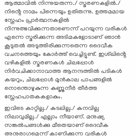
ആത്മാവിൽ നിന്നുയരുന്ന./ സ്മരണകളിൽ./
നിൻ്റെ നാമം പിന്നെയും ഉതിരുന്നു. ഉത്തമമായ
സ്നേഹം പ്രാർത്ഥനകളിൽ
നിന്നുത്ഭവിക്കുന്നതാണെന്ന് പറയുന്ന വരികൾ
എന്നെ സ്മരിക്കുന്ന അടിമകളോടാണ് ഞാൻ
കൂടുതൽ അടുത്തിരിക്കുന്നതെന്ന ദൈവീക
വചനത്തെയും കോർത്ത് വെച്ചിട്ടുണ്ട്. ഇശ്ഖിൻ്റെ
വഴികളിൽ സ്മരണകൾ ചിലപ്പോൾ
നിർവചിക്കാനാവാത്ത ആനന്ദത്തിൽ പടികൾ
കയറും, ചിലപ്പോൾ മുൻകാല പാപങ്ങളിൽ
നൊന്തൊഴുകുന്ന കണ്ണുനീർ തീർത്ത
സ്നേഹപാതകകളാകും.
ഇവിടെ കാറ്റില്ല./ കടലില്ല./ കനവില്ല
നിലാവുമില്ല./ എല്ലാം നീയാണ്. മനുഷ്യ
സങ്കൽപങ്ങൾക്കു മീതെയാണ് ദൈവീക
അനുരാഗമെന്ന് കാണിക്കുന്ന വരികൾ