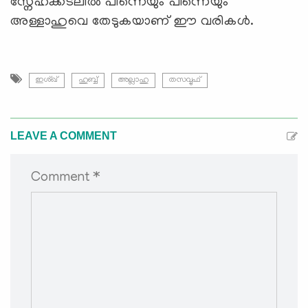
സ്നേഹക്കടലിൽ പിന്നെയും പിന്നെയും
അള്ളാഹുവെ തേടുകയാണ് ഈ വരികൾ.
ഇശ്ഖ്
ഹുബ്ബ്
അല്ലാഹു
തസവ്വുഫ്
LEAVE A COMMENT
Comment *