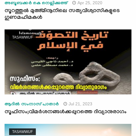
Apr 25, 2020
അബൂബക്കർ കെ നെല്ലിക്കുത്ത്
സൂറത്തുൽ മുഅ്മിനൂനിലെ സത്യവിശ്വാസികളുടെ
ഗുണമഹിമകൾ
TASAWWUF
Jul 21, 2023
ആദില്‍ സംനാസ് പാതാര്‍
സൂഫിസം;വിമർശനങ്ങൾക്കപ്പുറത്തെ ദിവ്യാനുരാഗം
TASAWWUF