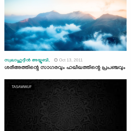
Oct 13, 2011
സ്വലാഹുദ്ദീന്‍ അയ്യൂബി,
ശരീഅത്തിന്റെ സാഗരവും ഹഖീഖത്തിന്റെ പ്രപഞ്ചവും
TASAWWUF