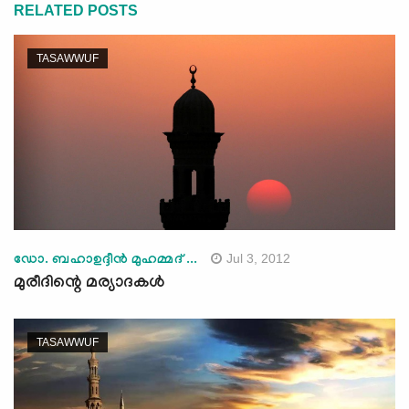
RELATED POSTS
TASAWWUF
Jul 3, 2012
ഡോ. ബഹാഉദ്ദീന്‍ മുഹമ്മദ് ...
മുരീദിന്റെ മര്യാദകള്‍
TASAWWUF