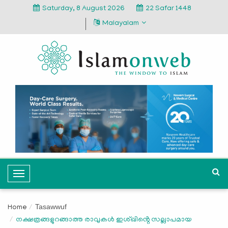
Saturday, 8 August 2026
22 Safar 1448
Malayalam
T
o
g
Tasawwuf
Home
g
നക്ഷത്രങ്ങളുറങ്ങാത്ത രാവുകൾ ഇശ്ഖിൻ്റെ സല്ലാപമായ
l