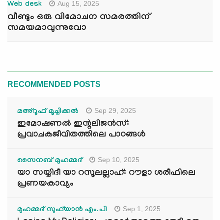
Aug 15, 2025
Web desk
വീണ്ടും ഒരു വിമോചന സമരത്തിന്
സമയമാവുന്നുവോ
RECOMMENDED POSTS
Sep 29, 2025
മഅ്റൂഫ് മൂച്ചിക്കല്‍
ഇമോഷണൽ ഇന്റലിജൻസ്:
പ്രവാചകജീവിതത്തിലെ പാഠങ്ങൾ
Sep 10, 2025
സൈനബ് മുഹമ്മദ്
യാ സയ്യിദീ യാ റസൂലല്ലാഹ്: റൗളാ ശരീഫിലെ
പ്രണയകാവ്യം
Sep 1, 2025
മുഹമ്മദ് സുഫ്‌യാൻ എം.പി