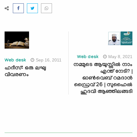
May 8, 2021
Web desk
Sep 16, 2011
Web desk
നമ്മുടെ ആയുസ്സില്‍ നാം
ഹദീസ്: ഒരു ലഘു
എന്ത് നേടി? |
വിവരണം
ഓണ്‍വെബ് റമദാന്‍
ഡ്രൈവ് 26 | സുഹൈല്‍
ഹുദവി ആഞ്ഞിലങ്ങടി