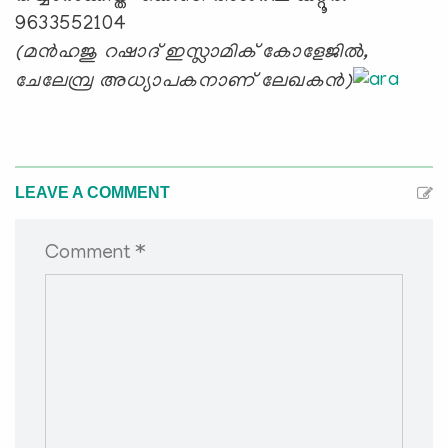
9633552104
(മന്‍ഹജു റഷാദ് ഇസ്ലാമിക് കോളേജില്‍,
ചേലേമ്പ്ര അധ്യാപകനാണ് ലേഖകന്‍)
LEAVE A COMMENT
Comment *