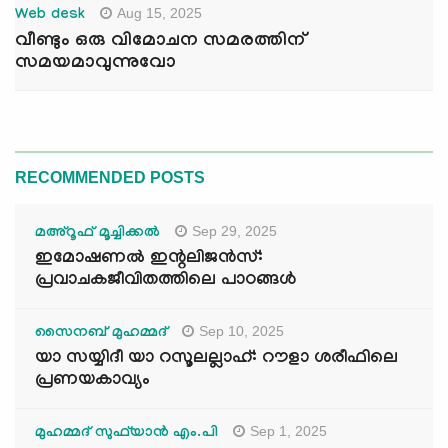
Aug 15, 2025
Web desk
വീണ്ടും ഒരു വിമോചന സമരത്തിന്
സമയമാവുന്നുവോ
RECOMMENDED POSTS
Sep 29, 2025
മഅ്റൂഫ് മൂച്ചിക്കല്‍
ഇമോഷണൽ ഇന്റലിജൻസ്:
പ്രവാചകജീവിതത്തിലെ പാഠങ്ങൾ
Sep 10, 2025
സൈനബ് മുഹമ്മദ്
യാ സയ്യിദീ യാ റസൂലല്ലാഹ്: റൗളാ ശരീഫിലെ
പ്രണയകാവ്യം
Sep 1, 2025
മുഹമ്മദ് സുഫ്‌യാൻ എം.പി