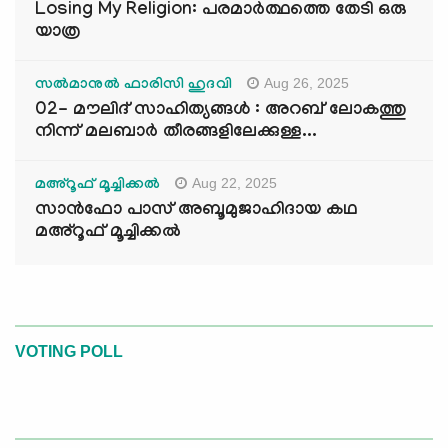
Losing My Religion: പരമാർത്ഥത്തെ തേടി ഒരു
യാത്ര
Aug 26, 2025
സൽമാനുൽ ഫാരിസി ഹുദവി
02- മൗലിദ് സാഹിത്യങ്ങൾ : അറബ് ലോകത്തു
നിന്ന് മലബാർ തീരങ്ങളിലേക്കുള്ള...
Aug 22, 2025
മഅ്റൂഫ് മൂച്ചിക്കല്‍
സാൻഫോ പാസ് അബൂമുജാഹിദായ കഥ
മഅ്റൂഫ് മൂച്ചിക്കല്‍
VOTING POLL