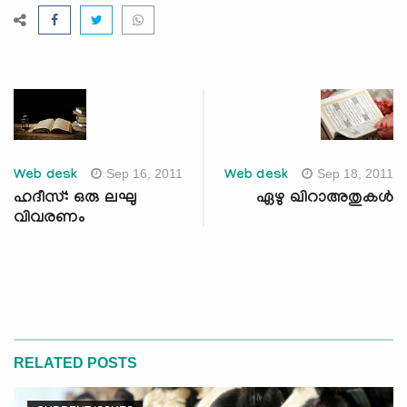
Sep 16, 2011
Sep 18, 2011
Web desk
Web desk
ഹദീസ്: ഒരു ലഘു
ഏഴു ഖിറാഅതുകള്‍
വിവരണം
RELATED POSTS