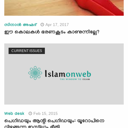
Apr 17, 2017
സിനാന്‍ അഹ്മദ്
ഈ കൊലകള്‍ ഭരണകൂടം കാണുന്നില്ലേ?
CURRENT ISSUES
Feb 15, 2015
Web desk
പെഗിഡയും ആന്റി പെഗിഡയും: യൂറോപിനെ
വിഴുങ്ങുന്ന ഇസ്‍ലാം ഭീതി