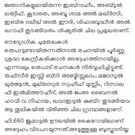
ജ്ഞാനികളുമായിരുന്ന ഇബ്റാഹീം, അബ്ദുൽ
ലത്വീഫ്. കൂടാതെ, അബൂ ശാമ അൽ മഖ്ദിസി,
ഇബ്നു ദഖീഖ് അൽ ഈദി, ശിഹാബുദ്ധീൻ അൽ
ഖറാഫി തുടങ്ങിവരും ശിഷ്യരിൽ ചില പ്രമുഖരാണ്.
ഔദ്യോഗിക ചുമതലകൾ
ഒരുപാടുണ്ടായിരുന്നതിനാൽ രചനയിൽ പൂർണ്ണ
ശ്രദ്ധ കേന്ദ്രീകരിക്കാൻ അദ്ദേഹത്തിനായില്ല.
എന്നാലും ഒരുപാട് രചനകൾ നിർവ്വഹിച്ചിട്ടുണ്ട്.
തഫ്സീർ ഇസ്സി ബ്നി അബ്ദിസ്സലാം, മജാസുൽ
ഖുർആൻ, മുഖ്തസ്വർ സ്വഹീഹ് മുസ്ലിം, റിസാല
ഫി ഇൽമിത്തൗഹീദ്, അൽ ജംഅ ബൈനൽ
ഹാവി വ നിഹായ, ഖവാഇദുൽ കുബ്റ തുടങ്ങിയവ
ആ തൂലികയിൽ വിരിഞ്ഞ ചില ഗ്രന്ഥങ്ങളാണ്.
ഹി.660 ജുമാദുൽ ഊലയിൽ കൈറോയിലാണ്
അദ്ദേഹം വിടപറയുന്നത്.അടുത്തുള്ള ബുസ്താനിയ്യ