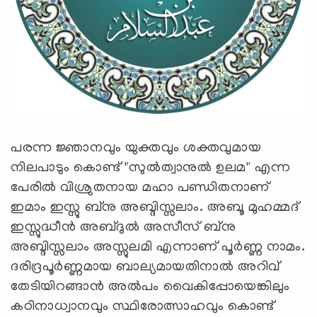
പരന്ന ജ്ഞാനവും യുക്തവും ശക്തവുമായ
നിലപാടും കൊണ്ട് "സുൽത്വാനുൽ ഉലമ" എന്ന
പേരിൽ വിശ്രുതനായ മഹാ പണ്ഡിതനാണ്
ഇമാം ഇസ്സു ബ്നു അബ്ദിസ്സലാം. അബൂ മുഹമ്മദ്
ഇസ്സുദ്ധീൻ അബ്ദുൽ അസീസ് ബ്നു
അബ്ദിസ്സലാം അസ്സുലമി എന്നാണ് പൂർണ്ണ നാമം.
ദരിദ്രപൂർണ്ണമായ ബാല്യമായതിനാൽ അറിവ്
തേടിയിറങ്ങാൻ അൽപം വൈകിപ്പോയെങ്കിലും
കഠിനാധ്വാനവും സ്ഥിരോത്സാഹവും കൊണ്ട്