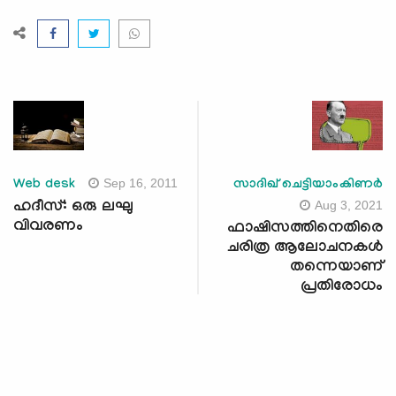
Sep 16, 2011
Web desk
സാദിഖ് ചെട്ടിയാംകിണർ
Aug 3, 2021
ഹദീസ്: ഒരു ലഘു
വിവരണം
ഫാഷിസത്തിനെതിരെ
ചരിത്ര ആലോചനകൾ
തന്നെയാണ്
പ്രതിരോധം