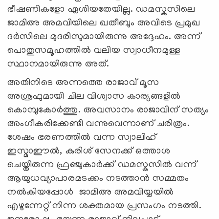
ഭീഷണികളോ ഏശിയതേയില്ല. ഡമസ്കസിലെ
ജാമിഅ അമവിയിലെ ഖതീബും അവിടെ പ്രമുഖ
ദർസിലെ മുദരിസുമായിരുന്നു അദ്ദേഹം. അന്ന്
പൊതുസമൂഹത്തിൽ വലിയ സ്വാധീനമുള്ള
സ്ഥാനമായിരുന്നു അത്.
അതിനിടെ അന്നത്തെ രാജാവ് മൂസ
അശ്രഫുമായി ചില വിശ്വാസ കാര്യങ്ങളിൽ
കൊമ്പുകോർത്തു. അവസാനം രാജാവിന് സത്യം
അംഗീകരിക്കേണ്ടി വന്നുവെന്നാണ് ചരിത്രം.
ശേഷം ഭരണത്തിൽ വന്ന സ്വാലിഹ്
ഇസ്മാഈൽ, കുരിശ് സേനക്ക് ഒത്താശ
ചെയ്തിരുന്ന ഫ്രഞ്ചുകാർക്ക് ഡമസ്കസിൽ വന്ന്
ആയുധവ്യാപാരമടക്കം നടത്താൻ സമ്മതം
നൽകിയപ്പോൾ ജാമിഅ അമവിയ്യയിൽ
എഴുന്നേറ്റ് നിന്ന ശക്തമായ പ്രസംഗം നടത്തി.