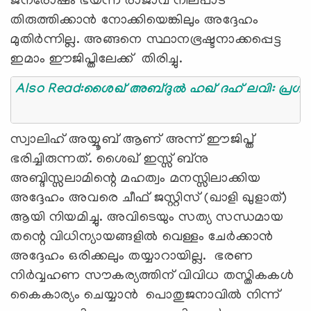
ജനരോഷം ഭയന്ന രാജാവ് നിലപാട്
തിരുത്തിക്കാൻ നോക്കിയെങ്കിലും അദ്ദേഹം
മുതിർന്നില്ല. അങ്ങനെ സ്ഥാനഭ്രഷ്ടനാക്കപ്പെട്ട
ഇമാം ഈജിപ്തിലേക്ക് തിരിച്ചു.
Also Read:ശൈഖ് അബ്ദുൽ ഹഖ് ദഹ് ലവി: പ്രഗത്
സ്വാലിഹ് അയ്യൂബ് ആണ് അന്ന് ഈജിപ്ത്
ഭരിച്ചിരുന്നത്. ശൈഖ് ഇസ്സ് ബ്നു
അബ്ദിസ്സലാമിന്റെ മഹത്വം മനസ്സിലാക്കിയ
അദ്ദേഹം അവരെ ചീഫ് ജസ്റ്റിസ് (ഖാളി ഖുളാത്)
ആയി നിയമിച്ചു. അവിടെയും സത്യ സന്ധമായ
തന്റെ വിധിന്യായങ്ങളിൽ വെള്ളം ചേർക്കാൻ
അദ്ദേഹം ഒരിക്കലും തയ്യാറായില്ല. ഭരണ
നിർവ്വഹണ സൗകര്യത്തിന് വിവിധ തസ്തികകൾ
കൈകാര്യം ചെയ്യാൻ പൊതുജനാവിൽ നിന്ന്