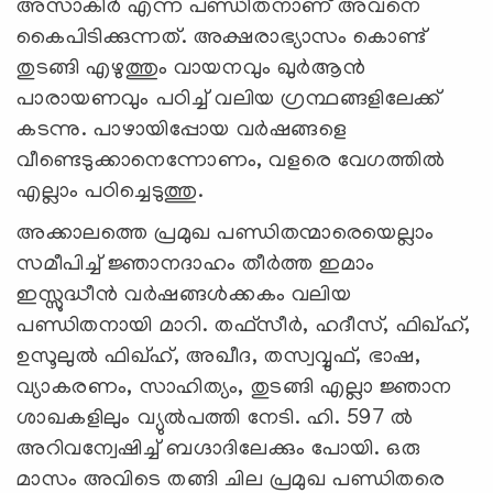
അസാകിർ എന്ന പണ്ഡിതനാണ് അവനെ
കൈപിടിക്കുന്നത്. അക്ഷരാഭ്യാസം കൊണ്ട്
തുടങ്ങി എഴുത്തും വായനവും ഖുർആൻ
പാരായണവും പഠിച്ച് വലിയ ഗ്രന്ഥങ്ങളിലേക്ക്
കടന്നു. പാഴായിപ്പോയ വർഷങ്ങളെ
വീണ്ടെടുക്കാനെന്നോണം, വളരെ വേഗത്തിൽ
എല്ലാം പഠിച്ചെടുത്തു.
അക്കാലത്തെ പ്രമുഖ പണ്ഡിതന്മാരെയെല്ലാം
സമീപിച്ച് ജ്ഞാനദാഹം തീർത്ത ഇമാം
ഇസ്സുദ്ധീൻ വർഷങ്ങൾക്കകം വലിയ
പണ്ഡിതനായി മാറി. തഫ്സീർ, ഹദീസ്, ഫിഖ്ഹ്,
ഉസൂലുൽ ഫിഖ്ഹ്, അഖീദ, തസ്വവ്വുഫ്, ഭാഷ,
വ്യാകരണം, സാഹിത്യം, തുടങ്ങി എല്ലാ ജ്ഞാന
ശാഖകളിലും വ്യുൽപത്തി നേടി. ഹി. 597 ൽ
അറിവന്വേഷിച്ച് ബഗ്ദാദിലേക്കും പോയി. ഒരു
മാസം അവിടെ തങ്ങി ചില പ്രമുഖ പണ്ഡിതരെ