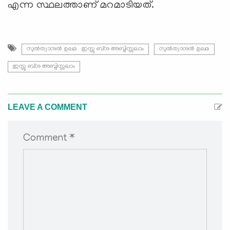
എന്ന സ്ഥലത്താണ് മറമാടിയത്.
സുൽത്വാനുൽ ഉലമ ഇസ്സു ബ്നു അബ്ദിസ്സലാം
സുൽത്വാനുൽ ഉലമ
ഇസ്സു ബ്നു അബ്ദിസ്സലാം
LEAVE A COMMENT
Comment *