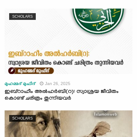
SCHOLARS
Jan 26, 2025
മുഹമ്മദ് മുഫീദ്
ഇബ്റാഹീം അല്‍ഹർബി(റ): സ്വാശ്രയ ജീവിതം
കൊണ്ട് ചരിത്രം തുന്നിയവർ
SCHOLARS