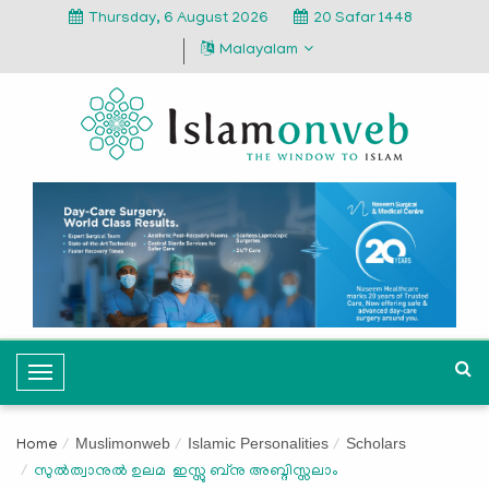
Thursday, 6 August 2026
20 Safar 1448
Malayalam
T
o
g
Muslimonweb
Islamic Personalities
Scholars
Home
g
സുൽത്വാനുൽ ഉലമ ഇസ്സു ബ്നു അബ്ദിസ്സലാം
l