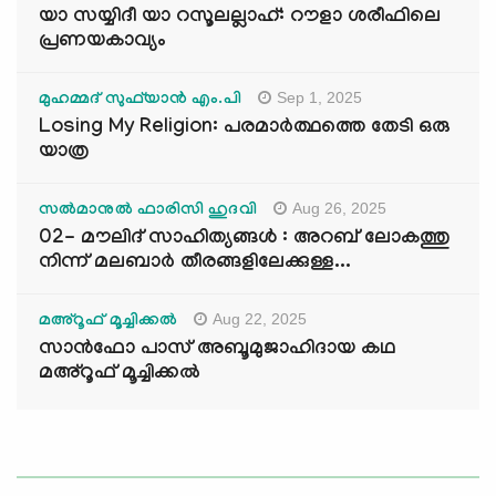
യാ സയ്യിദീ യാ റസൂലല്ലാഹ്: റൗളാ ശരീഫിലെ
പ്രണയകാവ്യം
Sep 1, 2025
മുഹമ്മദ് സുഫ്‌യാൻ എം.പി
Losing My Religion: പരമാർത്ഥത്തെ തേടി ഒരു
യാത്ര
Aug 26, 2025
സൽമാനുൽ ഫാരിസി ഹുദവി
02- മൗലിദ് സാഹിത്യങ്ങൾ : അറബ് ലോകത്തു
നിന്ന് മലബാർ തീരങ്ങളിലേക്കുള്ള...
Aug 22, 2025
മഅ്റൂഫ് മൂച്ചിക്കല്‍
സാൻഫോ പാസ് അബൂമുജാഹിദായ കഥ
മഅ്റൂഫ് മൂച്ചിക്കല്‍