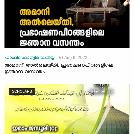
Aug 8, 2022
ഹാഫിദ ഫാത്വിമ വഫിയ്യ
അമാനി അൽലെയ്തി, പ്രഭാഷണപീഠങ്ങളിലെ
ജ്ഞാന വസന്തം
SCHOLARS