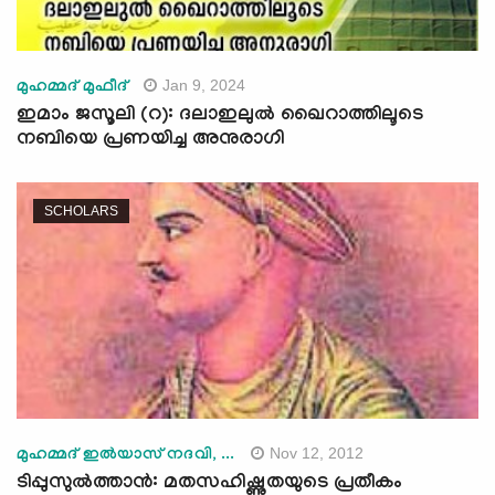
Jan 9, 2024
മുഹമ്മദ് മുഫീദ്
ഇമാം ജസൂലി (റ): ദലാഇലുൽ ഖൈറാത്തിലൂടെ
നബിയെ പ്രണയിച്ച അനുരാഗി
SCHOLARS
Nov 12, 2012
മുഹമ്മദ് ഇല്‍യാസ് നദവി, ...
ടിപ്പുസുല്‍ത്താന്‍: മതസഹിഷ്ണുതയുടെ പ്രതീകം