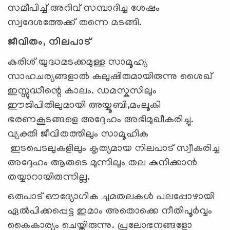
സമീപിച്ച് അറിവ് സമ്പാദിച്ച ശേഷം
സ്വദേശത്തേക്ക് തന്നെ മടങ്ങി.
ജീവിതം, നിലപാട്
കുരിശ് യുദ്ധമടക്കമുള്ള സാമൂഹ്യ
സാഹചര്യങ്ങളാൽ കലുഷിതമായിരുന്നു ശൈഖ്
ഇസ്സുദ്ധീന്റെ കാലം. ഡമസ്കസിലും
ഈജിപിതിലുമായി അയ്യൂബി,മംലൂകി
ഭരണകൂടങ്ങളെ അദ്ദേഹം അഭിമുഖീകരിച്ചു.
വ്യക്തി ജീവിതത്തിലും സാമൂഹിക
ഇടപെടലുകളിലും കൃത്യമായ നിലപാട് സ്വീകരിച്ച
അദ്ദേഹം ആരുടെ മുന്നിലും തല കുനിക്കാൻ
തയ്യാറായിരുന്നില്ല.
ഒരുപാട് ഔദ്യോഗിക ചുമതലകൾ പലപ്പോഴായി
ഏൽപിക്കപ്പെട്ട ഇമാം അതൊക്കെ നീതിപൂർവ്വം
കൈകാര്യം ചെയ്തിരുന്നു. പ്രലോഭനങ്ങളോ