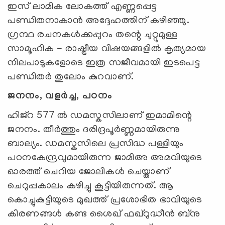
ഇസ് ലാമിക ലോകത്ത് എണ്ണപ്പെട്ട
പണ്ഡിതനാകാൻ അദ്ദേഹത്തിന് കഴിഞ്ഞു.
ഗ്രന്ഥ രചനകൾക്കപ്പുറം തന്റെ ചുറ്റുമുള്ള
സാമൂഹിക - രാഷ്ട്രീയ വിഷയങ്ങളിൽ കൃത്യമായ
നിലപാടുകളോടെ ഇത്ര സജീവമായി ഇടപെട്ട
പണ്ഡിതർ തുലോം കുറവാണ്.
ജനനം, വളർച്ച, പഠനം
ഹിജ്റ 577 ൽ ഡമസ്കസിലാണ് ഇമാമിന്റെ
ജനനം. തീർത്തും ദരിദ്രപൂർണ്ണമായിരുന്നു
ബാല്യം. ഡമസ്കസിലെ പ്രസിദ്ധ പള്ളിയും
പഠനകേന്ദ്രവുമായിരുന്ന ജാമിഅ അമവിയുടെ
ഓരത്ത് ചെറിയ ജോലികൾ ചെയ്താണ്
ചെറുപ്പകാലം കഴിച്ചു കൂട്ടിയിരുന്നത്. ആ
കൊച്ചുകുട്ടിയുടെ മുഖത്ത് പ്രശോഭിത ഭാവിയുടെ
കിരണങ്ങൾ കണ്ട ശൈഖ് ഫഖ്റുദ്ധീൻ ബ്നു