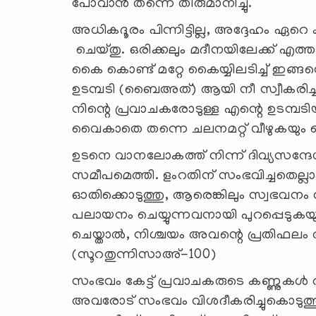
പോവാന്‍ തന്നെ തീരുമാനിച്ചു.
അധികദൂരം പിന്നിട്ടില്ല, അദ്ദേഹം 
ചെയ്തു. ഒരിക്കലും മദീനയിലേക്ക് എത്ത
കൈ കൊണ്ട് മറ്റേ കൈയ്യിലടിച്ച് ഇങ്ങ
ഉടമ്പടി (ബൈഅത്) ആയി നീ സ്വീകരിച്ചാല
നിന്റെ പ്രവാചകരോടുള്ള എന്റെ ഉടമ്പട
വൈകാതെ തന്നെ ചലനമറ്റ് വീഴുകയും 
ഉടനെ വാനലോകത്ത് നിന്ന് ദിവ്യസന്ദേശവു
സമീപമെത്തി. ളംറതിന് സംഭവിച്ചതെല്ല
ഓതിക്കൊടുത്തു, ആരെങ്കിലും സ്വഭവനം വി
പലായനം ചെയ്യുന്നവനായി പുറപ്പെടുകയും 
ചെയ്താല്‍, നിശ്ചയം അവന്റെ പ്രതിഫലം അല്ല
(സൂറതുന്നിസാഅ്-100)
സംഭവം കേട്ട് പ്രവാചകരുടെ കണ്ണുകള്‍ ആ
അവരോട് സംഭവം വിശദീകരിച്ചുകൊടുത്