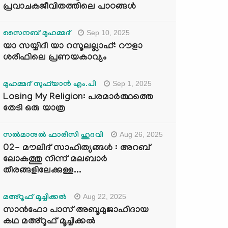
പ്രവാചകജീവിതത്തിലെ പാഠങ്ങൾ
Sep 10, 2025
സൈനബ് മുഹമ്മദ്
യാ സയ്യിദീ യാ റസൂലല്ലാഹ്: റൗളാ
ശരീഫിലെ പ്രണയകാവ്യം
Sep 1, 2025
മുഹമ്മദ് സുഫ്‌യാൻ എം.പി
Losing My Religion: പരമാർത്ഥത്തെ
തേടി ഒരു യാത്ര
Aug 26, 2025
സൽമാനുൽ ഫാരിസി ഹുദവി
02- മൗലിദ് സാഹിത്യങ്ങൾ : അറബ്
ലോകത്തു നിന്ന് മലബാർ
തീരങ്ങളിലേക്കുള്ള...
Aug 22, 2025
മഅ്റൂഫ് മൂച്ചിക്കല്‍
സാൻഫോ പാസ് അബൂമുജാഹിദായ
കഥ മഅ്റൂഫ് മൂച്ചിക്കല്‍