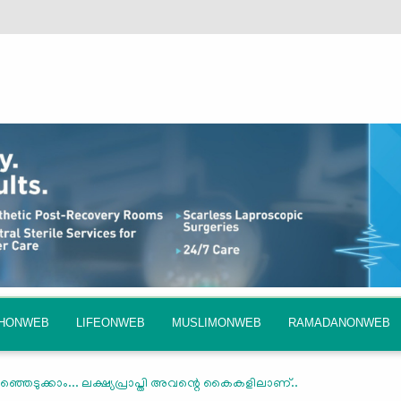
QHONWEB
LIFEONWEB
MUSLIMONWEB
RAMADANONWEB
ഞ്ഞെടുക്കാം... ലക്ഷ്യപ്രാപ്തി അവന്റെ കൈകളിലാണ്..