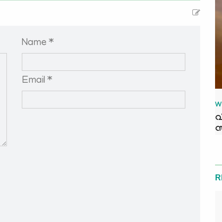
Name *
Email *
W
വ
സ
R