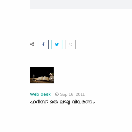
Sep 16, 2011
Web desk
ഹദീസ്: ഒരു ലഘു വിവരണം