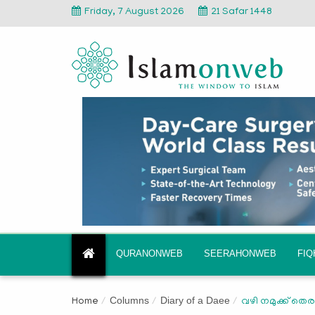
Friday, 7 August 2026
21 Safar 1448
QURANONWEB
SEERAHONWEB
FI
Columns
Diary of a Daee
Home
വഴി നമുക്ക് തെര