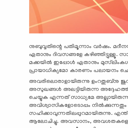
നുബുവ്വതിന്റെ പതിമൂന്നാം വര്‍ഷം. മദീ
ഏതാനും ദിവസങ്ങളേ കഴിഞ്ഞിട്ടുള്ളൂ. സാധ
മക്കയില്‍ ഇപ്പോള്‍ ഏതാനും മുസ്‍ലിംക
പ്രായാധിക്യമോ കാരണം പലായനം ചെയ്യാ
അവരിലൊരാളായിരുന്നു ളംറതുബ്നു ജുന്ദു
അസുഖങ്ങള്‍ അലട്ടിയിരുന്ന അദ്ദേഹത്തി
ചെയ്യുക എന്നത് സാധ്യമേ അല്ലായിരുന
അവിശ്വാസികളോടൊപ്പം നില്‍ക്കുന്നതും
സഹിക്കാവുന്നതിലപ്പുറമായിരുന്നു. എ
ആലോചിച്ചു. അവസാനം, അവശതകളെയെല്