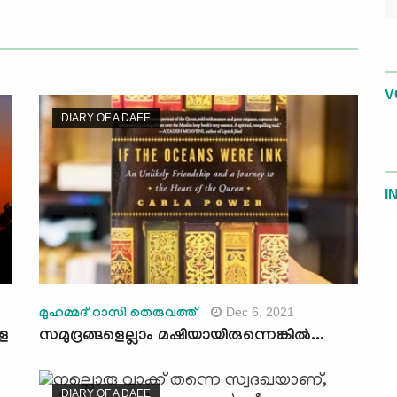
V
DIARY OF A DAEE
I
Dec 6, 2021
മുഹമ്മദ് റാസി തെരുവത്ത്
ളെ
സമുദ്രങ്ങളെല്ലാം മഷിയായിരുന്നെങ്കില്‍...
DIARY OF A DAEE