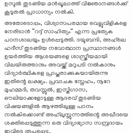
ഉസൂൽ തുടങ്ങിയ മൻഖൂലാത്ത് വിജ്ഞാനങ്ങൾക്ക്
കൂടുതൽ പ്രാധാന്യം നൽകി.
അതോടൊപ്പം, വിശ്വാസപരമായ വെല്ലുവിളികളെ
നേരിടാൻ “റദ്ദ് സാഹിത്യം” എന്ന പ്രത്യേക
പഠനശാഖയും ഉൾപ്പെടുത്തി. ദയൂബന്ദി, അഹ്‌ലെ
ഹദീസ് തുടങ്ങിയ നവോത്ഥാന പ്രസ്ഥാനങ്ങൾ
ഉയർത്തിയ ആശയങ്ങളെ ശാസ്ത്രീയമായി
വിലയിരുത്താനും അവയ്ക്ക് മറുപടി നൽകാനും
വിദ്യാർത്ഥികളെ പ്രാപ്തരാക്കുകയായിരുന്നു
ഇതിന്റെ ലക്ഷ്യം. പ്രവാചക സ്നേഹം, നൂറേ
മുഹമ്മദി, തവസ്സുൽ, ഇസ്തിഗാസ,
ഔലിയാക്കളോടുള്ള ആദരവ് തുടങ്ങിയ
വിഷയങ്ങളിൽ ആഴത്തിലുള്ള പഠനം
നൽകിക്കൊണ്ട് അഹ്‌ലുസ്സുന്നത്തിന്റെ അഖീദയെ
ശക്തിപ്പെടുത്തുന്ന ഒരു വിദ്യാഭ്യാസ സമ്പ്രദായം
ഇവിടെ രൂപപ്പെട്ടു.