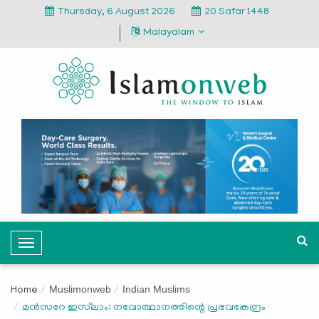
Thursday, 6 August 2026
20 Safar 1448
Malayalam
T
o
g
Muslimonweb
Indian Muslims
Home
g
മൻസറേ ഇസ്‌ലാം: നവോത്ഥാനത്തിന്റെ പ്രഭവകേന്ദ്രം
l