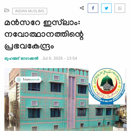
e
N
INDIAN MUSLIMS
a
മൻസറേ ഇസ്‌ലാം:
v
i
നവോത്ഥാനത്തിന്റെ
g
പ്രഭവകേന്ദ്രം
a
t
Jul 6, 2026 - 13:54
മുഹമ്മദ് മാടാക്കല്‍
i
o
n