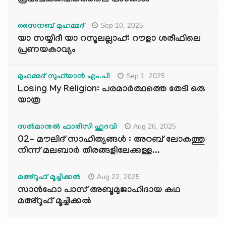
പ്രവാചകജീവിതത്തിലെ പാഠങ്ങൾ
Sep 10, 2025
സൈനബ് മുഹമ്മദ്
യാ സയ്യിദീ യാ റസൂലല്ലാഹ്: റൗളാ ശരീഫിലെ
പ്രണയകാവ്യം
Sep 1, 2025
മുഹമ്മദ് സുഫ്‌യാൻ എം.പി
Losing My Religion: പരമാർത്ഥത്തെ തേടി ഒരു
യാത്ര
Aug 26, 2025
സൽമാനുൽ ഫാരിസി ഹുദവി
02- മൗലിദ് സാഹിത്യങ്ങൾ : അറബ് ലോകത്തു
നിന്ന് മലബാർ തീരങ്ങളിലേക്കുള്ള...
Aug 22, 2025
മഅ്റൂഫ് മൂച്ചിക്കല്‍
സാൻഫോ പാസ് അബൂമുജാഹിദായ കഥ
മഅ്റൂഫ് മൂച്ചിക്കല്‍