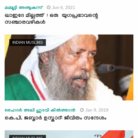
Jun 6, 2021
മമ്മൂട്ടി അഞ്ചുകുന്ന്
ഖാഇദേ മില്ലത്ത് : ഒരു യുഗപ്രഭാവന്റെ
സഞ്ചാരവഴികൾ
INDIAN MUSLIMS
Jan 9, 2019
ഹൈദര്‍ അലി ഹുദവി കില്‍ത്താന്‍
കെ.പി. ജബ്ബാര്‍ ഉസ്താദ്: ജീവിതം സന്ദേശം