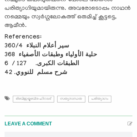
പരിത്യാഗിയുമായിരുന്നു. അവരോടൊപ്പം നാഥന്‍
നമ്മെയും സ്വര്‍ഗ്ഗലോകത്ത് ഒരുമിച്ച് കൂട്ടട്ടെ,
ആമീന്‍.
References:
360/4
سير أعلام النبلاء
368
حلية الأولياء وطبقات الأصفياء
6
/
127
الطبقات الكبرى.
42
.
شرح مسلم للنووي
രിബിഇയ്യുബ്നു ഹിറാശ്
സത്യസന്ധത
പരിത്യാഗം
LEAVE A COMMENT