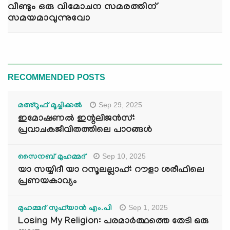
വീണ്ടും ഒരു വിമോചന സമരത്തിന്
സമയമാവുന്നുവോ
RECOMMENDED POSTS
Sep 29, 2025
മഅ്റൂഫ് മൂച്ചിക്കല്‍
ഇമോഷണൽ ഇന്റലിജൻസ്:
പ്രവാചകജീവിതത്തിലെ പാഠങ്ങൾ
Sep 10, 2025
സൈനബ് മുഹമ്മദ്
യാ സയ്യിദീ യാ റസൂലല്ലാഹ്: റൗളാ ശരീഫിലെ
പ്രണയകാവ്യം
Sep 1, 2025
മുഹമ്മദ് സുഫ്‌യാൻ എം.പി
Losing My Religion: പരമാർത്ഥത്തെ തേടി ഒരു