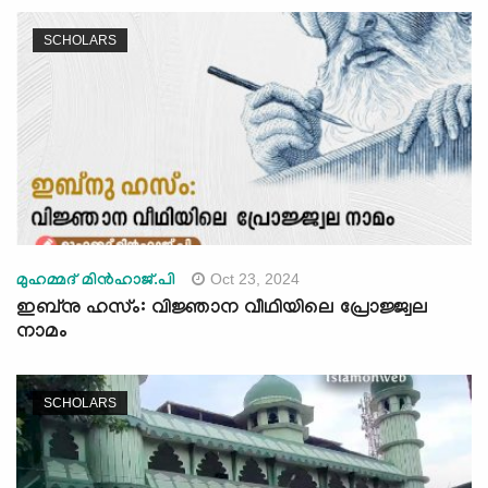
SCHOLARS
Oct 23, 2024
മുഹമ്മദ് മിൻഹാജ്.പി
ഇബ്നു ഹസ്ം: വിജ്ഞാന വീഥിയിലെ പ്രോജ്ജ്വല
നാമം
SCHOLARS