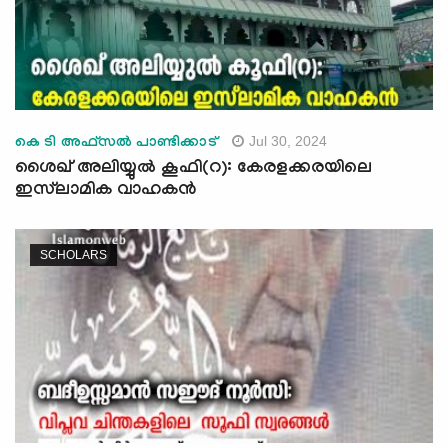
Jul 30, 2024
കെ ടി അഫ്സൽ പാണ്ടിക്കാട്
ശൈഖ് അലിയ്യുൽ കൂഫി(റ): കേരളക്കരയിലെ
ഇസ്‍ലാമിക വാഹകൻ
SCHOLARS