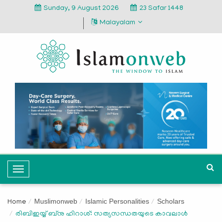
Sunday, 9 August 2026
23 Safar 1448
Malayalam
T
o
g
Muslimonweb
Islamic Personalities
Scholars
Home
g
രിബിഇയ്യ് ബ്നു ഹിറാശ്: സത്യസന്ധതയുടെ കാവലാൾ
l