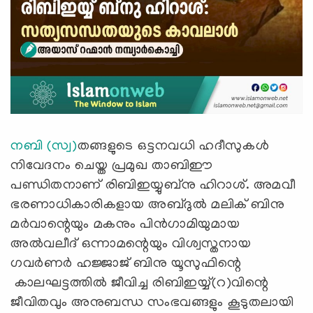
നബി (സ്വ)
തങ്ങളുടെ ഒട്ടനവധി ഹദീസുകൾ
നിവേദനം ചെയ്ത പ്രമുഖ താബിഈ
പണ്ഡിതനാണ് രിബിഇയ്യുബ്നു ഹിറാശ്. അമവീ
ഭരണാധികാരികളായ അബ്ദുൽ മലിക് ബിനു
മർവാന്റെയും മകനും പിൻഗാമിയുമായ
അൽവലീദ് ഒന്നാമന്റെയും വിശ്വസ്തനായ
ഗവർണർ ഹജ്ജാജ് ബിനു യൂസുഫിന്റെ
കാലഘട്ടത്തിൽ ജീവിച്ച രിബിഇയ്യ്(റ)വിന്റെ
ജീവിതവും അനുബന്ധ സംഭവങ്ങളും കൂടുതലായി