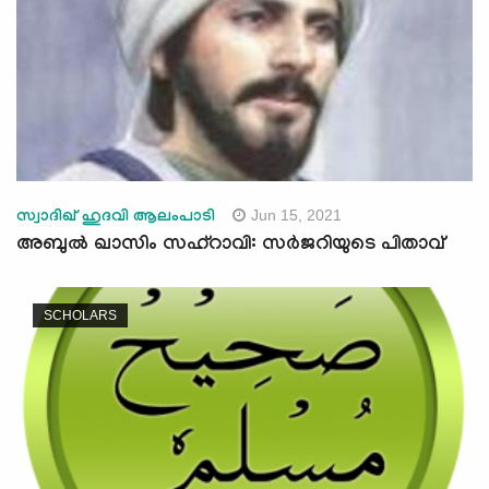
Jun 15, 2021
സ്വാദിഖ് ഹുദവി ആലംപാടി
അബുൽ ഖാസിം സഹ്റാവി: സർജറിയുടെ പിതാവ്
SCHOLARS