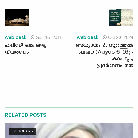
Sep 16, 2011
Oct 20, 2024
Web desk
Web desk
ഹദീസ്: ഒരു ലഘു
അധ്യായം 2. സൂറത്തുല്‍
വിവരണം
ബഖറ (Aayas 6-16) :
കാപട്യം,
പ്രദർശനപരത
RELATED POSTS
SCHOLARS