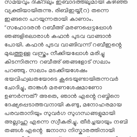
സമയവും ദിക്റിലും ഇബാദത്തിലുമായി കഴിഞ്ഞ
വ്യക്തിയായിരുന്നു. രിബിഇയ്യ്(റ) തന്നെ
ഇങ്ങനെ പറയുന്നതായി കാണാം.
"സഹോദരൻ റബീഅ് മരണപ്പെട്ടപ്പോൾ
ഞങ്ങളിലൊരാൾ കഫൻ പുടവ വാങ്ങാൻ
പോയി. കഫൻ പുടവ വാങ്ങിവന്ന് റബീഇന്റെ
മുഖത്തുള്ള വസ്ത്രം നീക്കിയപ്പോൾ മരിച്ചു
കിടന്നിരുന്ന റബീഅ് ഞങ്ങളോട് സലാം
പറഞ്ഞു. സലാം മടക്കിയശേഷം
ഭയവിഹ്വലതയോടെ കൂടെയുണ്ടായിരുന്നവർ
ചോദിച്ചു, താങ്കൾ മരണശേഷമാണോ
ഉണർന്നത്? അതെ, ഞാൻ എന്റെ റബ്ബിനെ
ദേഷ്യപ്പെടാത്തവനായി കണ്ടു, മനോഹരമായ
പരവതാനിയും സുവർഗ സുഗന്ധങ്ങളുമായി
അല്ലാഹു എന്നെ സ്വീകരിച്ചു. തീർച്ചയായും നബി
തങ്ങൾ എന്റെ ജനാസ നിസ്കാരത്തിനായി