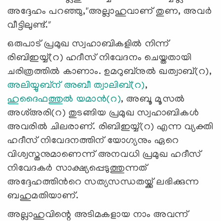
അദ്ദേഹം പറഞ്ഞു,"അല്ലാഹുവാണ് തുണ, അവർ
വീട്ടിലുണ്ട്."
ഒരുപാട് പ്രമുഖ സ്വഹാബികളിൽ നിന്ന്
രിബിഇയ്യ്(റ) ഹദീസ് നിവേദനം ചെയ്തതായി
ചരിത്രത്തിൽ കാണാം. ഉമറുബ്നുൽ ഖത്വാബ്(റ),
അലിയ്യുബ്ന് അബീ ത്വാലിബ്(റ)
,
ഹുദൈഫത്തുൽ യമാൻ(റ)
, അബൂ മൂസൽ
അശ്അരി(റ) തുടങ്ങിയ പ്രമുഖ സ്വഹാബികൾ
അവരിൽ ചിലരാണ്. രിബിഇയ്യ്(റ) എന്ന വ്യക്തി
ഹദീസ് നിവേദനത്തിന് യോഗ്യനും ഏറെ
വിശ്വസ്തനുമാണെന്ന് അനവധി പ്രമുഖ ഹദീസ്
നിവേദകർ സാക്ഷ്യപ്പെടുത്തുന്നത്
അദ്ദേഹത്തിൻറെ സത്യസന്ധതയ്ക്ക് ലഭിക്കുന്ന
ബഹുമതിയാണ്.
അല്ലാഹുവിന്റെ അടിമകളായ നാം അവന്ന്