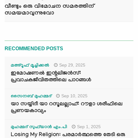
വീണ്ടും ഒരു വിമോചന സമരത്തിന്
സമയമാവുന്നുവോ
RECOMMENDED POSTS
Sep 29, 2025
മഅ്റൂഫ് മൂച്ചിക്കല്‍
ഇമോഷണൽ ഇന്റലിജൻസ്:
പ്രവാചകജീവിതത്തിലെ പാഠങ്ങൾ
Sep 10, 2025
സൈനബ് മുഹമ്മദ്
യാ സയ്യിദീ യാ റസൂലല്ലാഹ്: റൗളാ ശരീഫിലെ
പ്രണയകാവ്യം
Sep 1, 2025
മുഹമ്മദ് സുഫ്‌യാൻ എം.പി
Losing My Religion: പരമാർത്ഥത്തെ തേടി ഒരു