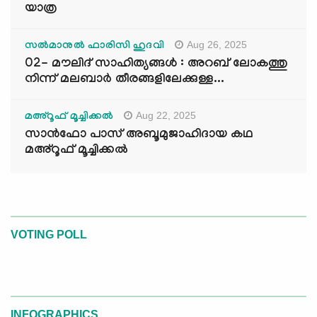
യാത്ര
Aug 26, 2025
സൽമാനുൽ ഫാരിസി ഹുദവി
02- മൗലിദ് സാഹിത്യങ്ങൾ : അറബ് ലോകത്തു
നിന്ന് മലബാർ തീരങ്ങളിലേക്കുള്ള...
Aug 22, 2025
മഅ്റൂഫ് മൂച്ചിക്കല്‍
സാൻഫോ പാസ് അബൂമുജാഹിദായ കഥ
മഅ്റൂഫ് മൂച്ചിക്കല്‍
VOTING POLL
INFOGRAPHICS