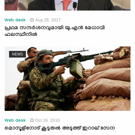
Aug 28, 2017
Web desk
പ്രഥമ സന്ദര്‍ശനവുമായി യു.എന്‍ മേധാവി
ഫലസ്ഥീനില്‍
NEWS
Oct 26, 2016
Web desk
മൊസൂളിനോട് കൂടുതല്‍ അടുത്ത് ഇറാഖ് സേന