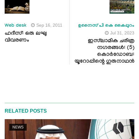
Sep 16, 2011
Web desk
ഉനൈസ് പി കെ കൈപ്പുറം
Jul 31, 2023
ഹദീസ്: ഒരു ലഘു
വിവരണം
ഇസ്‍ലാമിക ചരിത്ര
നഗരങ്ങള്‍: (5)
കൊര്‍ഡോബ:
യൂറോപ്പിന്റെ ഗുരുനാഥന്‍
RELATED POSTS
NEWS