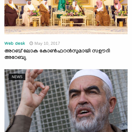
May 10, 2017
Web desk
അറബ് ലോക കോണ്‍ഫറന്‍സുമായി സഊദി
അറേബ്യ
NEWS