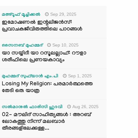
Sep 29, 2025
മഅ്റൂഫ് മൂച്ചിക്കല്‍
ഇമോഷണൽ ഇന്റലിജൻസ്:
പ്രവാചകജീവിതത്തിലെ പാഠങ്ങൾ
Sep 10, 2025
സൈനബ് മുഹമ്മദ്
യാ സയ്യിദീ യാ റസൂലല്ലാഹ്: റൗളാ
ശരീഫിലെ പ്രണയകാവ്യം
Sep 1, 2025
മുഹമ്മദ് സുഫ്‌യാൻ എം.പി
Losing My Religion: പരമാർത്ഥത്തെ
തേടി ഒരു യാത്ര
Aug 26, 2025
സൽമാനുൽ ഫാരിസി ഹുദവി
02- മൗലിദ് സാഹിത്യങ്ങൾ : അറബ്
ലോകത്തു നിന്ന് മലബാർ
തീരങ്ങളിലേക്കുള്ള...