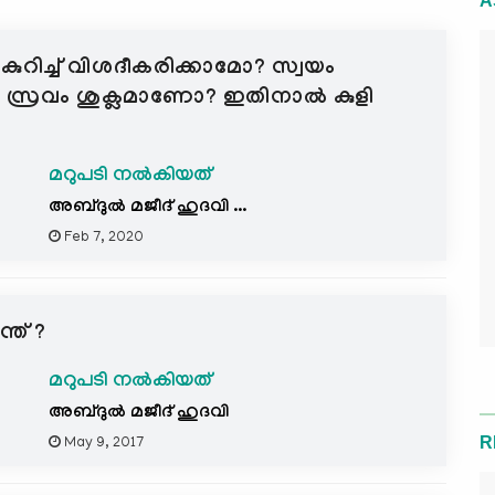
A
െ കുറിച്ച് വിശദീകരിക്കാമോ? സ്വയം
 സ്രവം ശുക്ലമാണോ? ഇതിനാല്‍ കുളി
മറുപടി നൽകിയത്
അബ്ദുല്‍ മജീദ് ഹുദവി ...
Feb 7, 2020
്ത് ?
മറുപടി നൽകിയത്
അബ്ദുല്‍ മജീദ് ഹുദവി
R
May 9, 2017