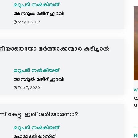
മറുപടി നൽകിയത്
അബ്ദുല്‍ മജീദ് ഹുദവി
May 9, 2017
യാതെയോ ഭര്‍ത്താക്കന്മാര്‍ കുടിച്ചാല്‍
മറുപടി നൽകിയത്
അബ്ദുല്‍ മജീദ് ഹുദവി
Feb 7, 2020
W
വ
സ
ുമെന്ന് കേട്ടു. ഇത് ശരിയാണോ?
മറുപടി നൽകിയത്
R
മുഹമ്മദലി ഖാസിമി