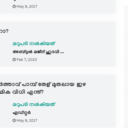
May 9, 2017
ണോ?
മറുപടി നൽകിയത്
അബ്ദുല്‍ മജീദ്‌ ഹുദവി ...
Feb 7, 2020
ര്‍ത്താവ് പാമ്പ് തേള് മുതലായ ഇഴ
ാമിക വിധി എന്ത്?
മറുപടി നൽകിയത്
എഡിറ്റര്‍
May 9, 2017