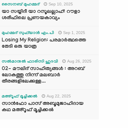
Sep 10, 2025
സൈനബ് മുഹമ്മദ്
യാ സയ്യിദീ യാ റസൂലല്ലാഹ്: റൗളാ
ശരീഫിലെ പ്രണയകാവ്യം
Sep 1, 2025
മുഹമ്മദ് സുഫ്‌യാൻ എം.പി
Losing My Religion: പരമാർത്ഥത്തെ
തേടി ഒരു യാത്ര
Aug 26, 2025
സൽമാനുൽ ഫാരിസി ഹുദവി
02- മൗലിദ് സാഹിത്യങ്ങൾ : അറബ്
ലോകത്തു നിന്ന് മലബാർ
തീരങ്ങളിലേക്കുള്ള...
Aug 22, 2025
മഅ്റൂഫ് മൂച്ചിക്കല്‍
സാൻഫോ പാസ് അബൂമുജാഹിദായ
കഥ മഅ്റൂഫ് മൂച്ചിക്കല്‍