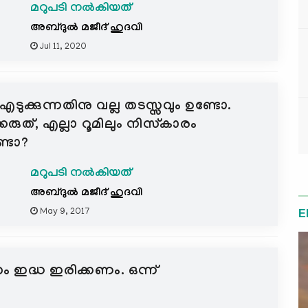
മറുപടി നൽകിയത്
അബ്ദുല്‍ മജീദ് ഹുദവി
Jul 11, 2020
ി എടുക്കുന്നതിനു വല്ല തടസ്സവും ഉണ്ടോ.
ിക്കരുത്, എല്ലാ റൂമിലും നിസ്കാരം
്ടോ?
മറുപടി നൽകിയത്
അബ്ദുല്‍ മജീദ് ഹുദവി
May 9, 2017
E
ാസം ഇദ്ധ ഇരിക്കണം. ഒന്ന്