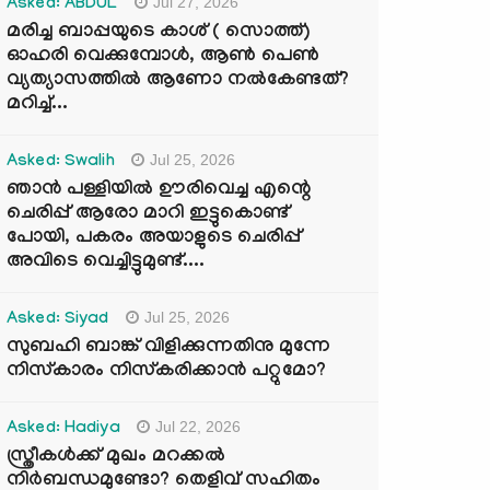
Jul 27, 2026
Asked: ABDUL
മരിച്ച ബാപ്പയുടെ കാശ് ( സൊത്ത്)
ഓഹരി വെക്കുമ്പോൾ, ആണ്‍ പെണ്‍
വ്യത്യാസത്തില്‍ ആണോ നല്‍കേണ്ടത്?
മറിച്ച്...
Jul 25, 2026
Asked: Swalih
ഞാൻ പള്ളിയിൽ ഊരിവെച്ച എന്റെ
ചെരിപ്പ് ആരോ മാറി ഇട്ടുകൊണ്ട്
പോയി, പകരം അയാളുടെ ചെരിപ്പ്
അവിടെ വെച്ചിട്ടുമുണ്ട്....
Jul 25, 2026
Asked: Siyad
സുബഹി ബാങ്ക് വിളിക്കുന്നതിനു മുന്നേ
നിസ്കാരം നിസ്കരിക്കാൻ പറ്റുമോ?
Jul 22, 2026
Asked: Hadiya
സ്ത്രീകൾക്ക് മുഖം മറക്കൽ
നിർബന്ധമുണ്ടോ? തെളിവ് സഹിതം