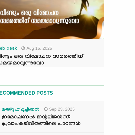
Aug 15, 2025
eb desk
ീണ്ടും ഒരു വിമോചന സമരത്തിന്
മയമാവുന്നുവോ
ECOMMENDED POSTS
Sep 29, 2025
മഅ്റൂഫ് മൂച്ചിക്കല്‍
ഇമോഷണൽ ഇന്റലിജൻസ്:
പ്രവാചകജീവിതത്തിലെ പാഠങ്ങൾ