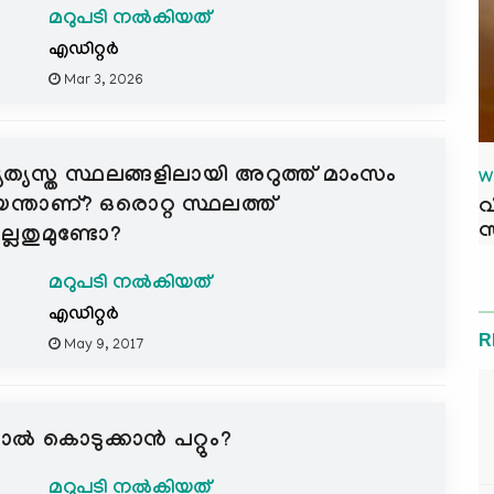
മറുപടി നൽകിയത്
എഡിറ്റര്‍
Mar 3, 2026
യത്യസ്ത സ്ഥലങ്ങളിലായി അറുത്ത് മാംസം
W
െന്താണ്? ഒരൊറ്റ സ്ഥലത്ത്
വ
സ
ലതുമുണ്ടോ?
മറുപടി നൽകിയത്
എഡിറ്റര്‍
R
May 9, 2017
ാല്‍ കൊടുക്കാന്‍ പറ്റും?
മറുപടി നൽകിയത്