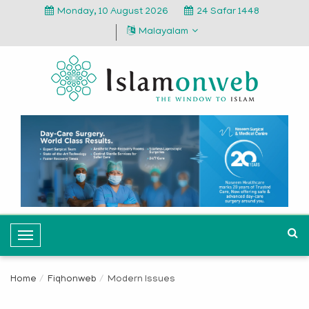
Monday, 10 August 2026
24 Safar 1448
Malayalam
T
o
g
Home
Fiqhonweb
Modern Issues
g
l