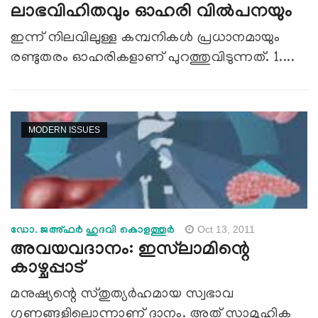
ലാഭവിഹിതവും ഓഹരി വില്‍പനയും
ഇന്ന് നിലവിലുള്ള കമ്പനികള്‍ പ്രധാനമായും
രണ്ടുതരം ഓഹരികളാണ് പുറത്തുവിടുന്നത്. 1....
MODERN ISSUES
Oct 13, 2011
ഡോ. ജഅ്ഫര്‍ ഹുദവി കൊളത്തൂര്‍
അവയവദാനം: ഇസ്‌ലാമിന്റെ
കാഴ്ചപ്പാട്
മനുഷ്യന്റെ സ്തുത്യര്‍ഹമായ സ്വഭാവ
ഗുണങ്ങളിലൊന്നാണ് ദാനം. അത് സാമൂഹിക