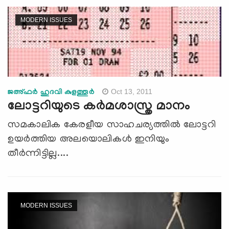
MODERN ISSUES
Oct 13, 2011
ജഅ്ഫര്‍ ഹുദവി കുളത്തൂര്‍
ലോട്ടറിയുടെ കര്‍മശാസ്ത്ര മാനം
സമകാലിക കേരളീയ സാഹചര്യത്തില്‍ ലോട്ടറി
ഉയര്‍ത്തിയ അലയൊലികള്‍ ഇനിയും
തീര്‍ന്നിട്ടില്ല....
MODERN ISSUES