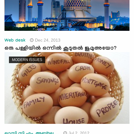
Dec 24, 2013
Web desk
ഒരു പള്ളിയില്‍ ഒന്നില്‍ കൂടുതല്‍ ജുമുഅയോ?
MODERN ISSUES
Jul 2, 2012
ഖാസി സി.എം. അബ്ദുല്ല ...