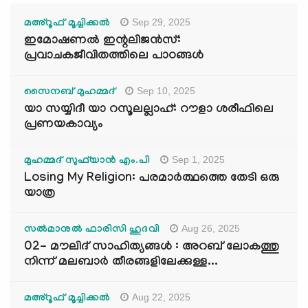
Sep 29, 2025
മഅ്റൂഫ് മൂച്ചിക്കല്‍
ഇമോഷണൽ ഇന്റലിജൻസ്:
പ്രവാചകജീവിതത്തിലെ പാഠങ്ങൾ
Sep 10, 2025
സൈനബ് മുഹമ്മദ്
യാ സയ്യിദീ യാ റസൂലല്ലാഹ്: റൗളാ ശരീഫിലെ
പ്രണയകാവ്യം
Sep 1, 2025
മുഹമ്മദ് സുഫ്‌യാൻ എം.പി
Losing My Religion: പരമാർത്ഥത്തെ തേടി ഒരു
യാത്ര
Aug 26, 2025
സൽമാനുൽ ഫാരിസി ഹുദവി
02- മൗലിദ് സാഹിത്യങ്ങൾ : അറബ് ലോകത്തു
നിന്ന് മലബാർ തീരങ്ങളിലേക്കുള്ള...
Aug 22, 2025
മഅ്റൂഫ് മൂച്ചിക്കല്‍