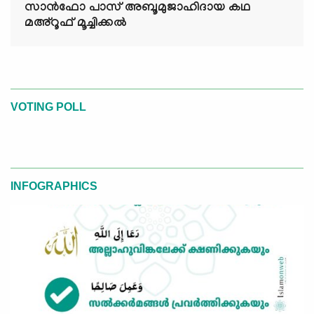
സാൻഫോ പാസ് അബൂമുജാഹിദായ കഥ
മഅ്റൂഫ് മൂച്ചിക്കല്‍
VOTING POLL
INFOGRAPHICS