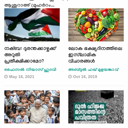
ആശൂറാഅ് (മുഹര്‍റം...
നക്ബ: ദുരന്തക്കാഴ്ചക്ക്
ലോക ഭക്ഷ്യദിനത്തിലെ
അറുതി
ഇസ്‌ലാമിക
പ്രതീക്ഷിക്കാമോ?
വിചാരങ്ങള്‍
ഫൈസല്‍ നിയാസ് ഹുദവി
അബ്ദുല്‍ ഹഖ് മുളയങ്കാവ്
May 16, 2021
Oct 16, 2019