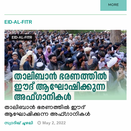
MORE
EID-AL-FITR
EID-AL-FITR
താലിബാന്‍ ഭരണത്തില്‍ ഈദ്
ആഘോഷിക്കുന്ന അഫ്ഗാനികള്‍
May 2, 2022
സ്വാദിഖ് ചുഴലി