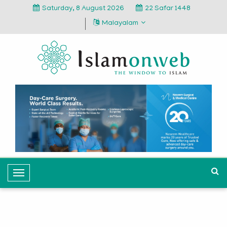
Saturday, 8 August 2026
22 Safar 1448
Malayalam
T
o
g
g
l