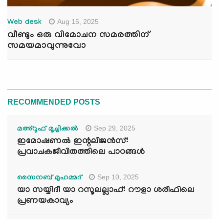
Aug 15, 2025
Web desk
വീണ്ടും ഒരു വിമോചന സമരത്തിന്
സമയമാവുന്നുവോ
RECOMMENDED POSTS
Sep 29, 2025
മഅ്റൂഫ് മൂച്ചിക്കല്‍
ഇമോഷണൽ ഇന്റലിജൻസ്:
പ്രവാചകജീവിതത്തിലെ പാഠങ്ങൾ
Sep 10, 2025
സൈനബ് മുഹമ്മദ്
യാ സയ്യിദീ യാ റസൂലല്ലാഹ്: റൗളാ ശരീഫിലെ
പ്രണയകാവ്യം