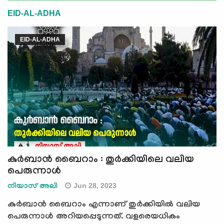
e
EID-AL-ADHA
N
a
EID-AL-ADHA
v
i
g
a
t
i
o
n
കുർബാൻ ബൈറാം : തുർക്കിയിലെ വലിയ
പെരുന്നാൾ
Jun 28, 2023
നിയാസ് അലി
കുർബാൻ ബൈറാം എന്നാണ് തുർക്കിയിൽ വലിയ
പെരുന്നാൾ അറിയപ്പെടുന്നത്. വളരെയധികം