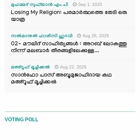
Sep 1, 2025
മുഹമ്മദ് സുഫ്‌യാൻ എം.പി
Losing My Religion: പരമാർത്ഥത്തെ തേടി ഒരു
യാത്ര
Aug 26, 2025
സൽമാനുൽ ഫാരിസി ഹുദവി
02- മൗലിദ് സാഹിത്യങ്ങൾ : അറബ് ലോകത്തു
നിന്ന് മലബാർ തീരങ്ങളിലേക്കുള്ള...
Aug 22, 2025
മഅ്റൂഫ് മൂച്ചിക്കല്‍
സാൻഫോ പാസ് അബൂമുജാഹിദായ കഥ
മഅ്റൂഫ് മൂച്ചിക്കല്‍
VOTING POLL