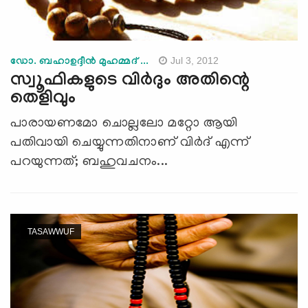
Jul 3, 2012
ഡോ. ബഹാഉദ്ദീന്‍ മുഹമ്മദ് ...
സ്വൂഫികളുടെ വിര്‍ദും അതിന്റെ
തെളിവും
പാരായണമോ ചൊല്ലലോ മറ്റോ ആയി
പതിവായി ചെയ്യുന്നതിനാണ് വിര്‍ദ് എന്ന്
പറയുന്നത്; ബഹുവചനം...
TASAWWUF