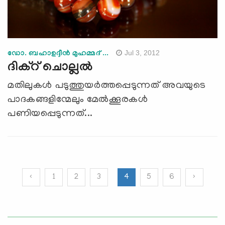
Jul 3, 2012
ഡോ. ബഹാഉദ്ദീന്‍ മുഹമ്മദ് ...
ദിക്‌റ് ചൊല്ലല്‍
മതിലുകള്‍ പടുത്തുയര്‍ത്തപ്പെടുന്നത് അവയുടെ
പാദകങ്ങളിന്മേലും മേല്‍ക്കൂരകള്‍
പണിയപ്പെടുന്നത്...
‹
1
2
3
4
5
6
›