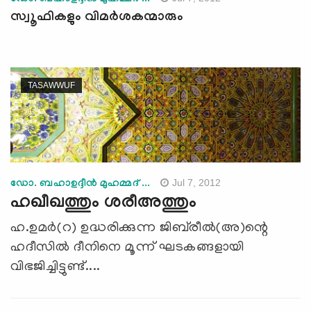
സ്വൂഫികളും വിമര്‍ശകന്മാരും
TASAWWUF
Jul 7, 2012
ഡോ. ബഹാഉദ്ദീന്‍ മുഹമ്മദ് ...
ഹഖീഖത്തും ശരീഅത്തും
ഹ.ഉമര്‍(റ) ഉദ്ധരിക്കുന്ന ജിബ്‌രീല്‍(അ)ന്റെ
ഹദീസില്‍ ദീനിനെ മൂന്ന് ഘടകങ്ങളായി
വിഭജിച്ചിട്ടുണ്ട്....