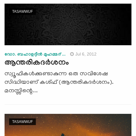
TASAWWUF
Jul 6, 2012
ഡോ. ബഹാഉദ്ദീന്‍ മുഹമ്മദ് ...
ആന്തരികദര്‍ശനം
സ്വൂഫികള്‍ക്കുണ്ടാകുന്ന ഒരു സവിശേഷ
സിദ്ധിയാണ് കശ്ഫ് (ആന്തരികദര്‍ശനം).
മനസ്സിന്റെ...
TASAWWUF