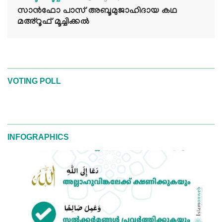
സാൻഫോ പാസ് അബൂമുജാഹിദായ കഥ
മഅ്റൂഫ് മൂച്ചിക്കല്‍
VOTING POLL
INFOGRAPHICS