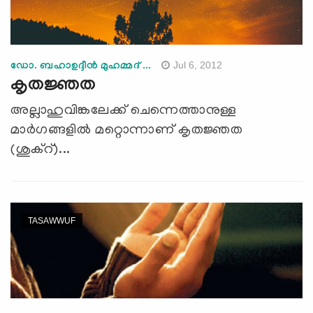
Jul 6, 2012
ഡോ. ബഹാഉദ്ദീന്‍ മുഹമ്മദ് ...
കൃതജ്ഞത
അല്ലാഹുവിങ്കലേക്ക് ചെന്നെത്താനുള്ള
മാര്‍ഗങ്ങളില്‍ മറ്റൊന്നാണ് കൃതജ്ഞത
(ശുക്‌റ്)...
TASAWWUF