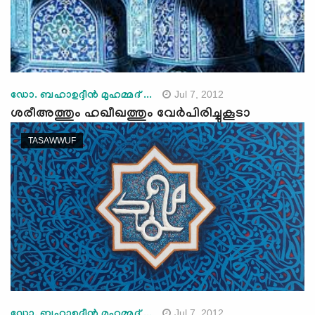
Jul 7, 2012
ഡോ. ബഹാഉദ്ദീന്‍ മുഹമ്മദ് ...
ശരീഅത്തും ഹഖീഖത്തും വേര്‍പിരിച്ചുകൂടാ
TASAWWUF
Jul 7, 2012
ഡോ. ബഹാഉദ്ദീന്‍ മുഹമ്മദ് ...