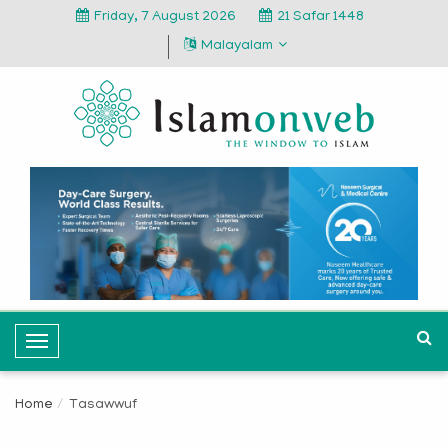
Friday, 7 August 2026
21 Safar 1448
Malayalam
T
o
g
Home
Tasawwuf
g
l