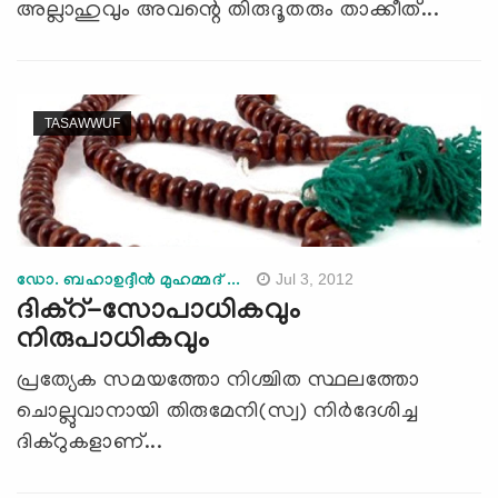
അല്ലാഹുവും അവന്റെ തിരുദൂതരും താക്കീത്...
TASAWWUF
Jul 3, 2012
ഡോ. ബഹാഉദ്ദീന്‍ മുഹമ്മദ് ...
ദിക്‌റ്-സോപാധികവും
നിരുപാധികവും
പ്രത്യേക സമയത്തോ നിശ്ചിത സ്ഥലത്തോ
ചൊല്ലുവാനായി തിരുമേനി(സ്വ) നിര്‍ദേശിച്ച
ദിക്‌റുകളാണ്...