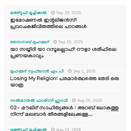
Sep 29, 2025
മഅ്റൂഫ് മൂച്ചിക്കല്‍
ഇമോഷണൽ ഇന്റലിജൻസ്:
പ്രവാചകജീവിതത്തിലെ പാഠങ്ങൾ
Sep 10, 2025
സൈനബ് മുഹമ്മദ്
യാ സയ്യിദീ യാ റസൂലല്ലാഹ്: റൗളാ ശരീഫിലെ
പ്രണയകാവ്യം
Sep 1, 2025
മുഹമ്മദ് സുഫ്‌യാൻ എം.പി
Losing My Religion: പരമാർത്ഥത്തെ തേടി ഒരു
യാത്ര
Aug 26, 2025
സൽമാനുൽ ഫാരിസി ഹുദവി
02- മൗലിദ് സാഹിത്യങ്ങൾ : അറബ് ലോകത്തു
നിന്ന് മലബാർ തീരങ്ങളിലേക്കുള്ള...
Aug 22, 2025
മഅ്റൂഫ് മൂച്ചിക്കല്‍