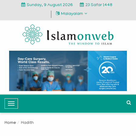
Sunday, 9 August 2026
23 Safar 1448
Malayalam
T
o
g
Home
Hadith
g
l