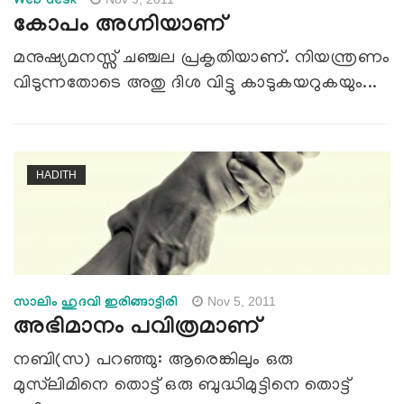
Web desk
കോപം അഗ്നിയാണ്
മനുഷ്യമനസ്സ് ചഞ്ചല പ്രകൃതിയാണ്. നിയന്ത്രണം
വിടുന്നതോടെ അതു ദിശ വിട്ടു കാടുകയറുകയും...
HADITH
Nov 5, 2011
സാലിം ഹുദവി ഇരിങ്ങാട്ടിരി
അഭിമാനം പവിത്രമാണ്
നബി(സ) പറഞ്ഞു: ആരെങ്കിലും ഒരു
മുസ്‌ലിമിനെ തൊട്ട് ഒരു ബുദ്ധിമുട്ടിനെ തൊട്ട്