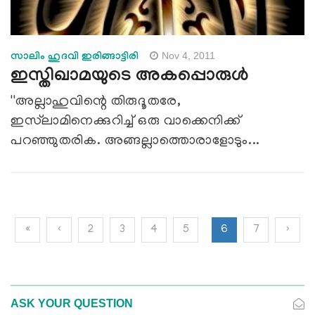
Nov 4, 2011
സാലിം ഹുദവി ഇരിങ്ങാട്ടിരി
ഇസ്തിഖാമയുടെ അകപ്പൊരുള്‍
''അല്ലാഹുവിന്റെ തിരുദൂതരേ,
ഇസ്‌ലാമിനെക്കുറിച്ച് ഒരു വാക്കെനിക്ക്
പറഞ്ഞുതരിക. അങ്ങല്ലാത്തൊരാളോടും...
«
‹
2
3
4
5
6
7
›
ASK YOUR QUESTION