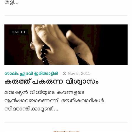
തട്ടി...
HADITH
Nov 5, 2011
സാലിം ഹൂദവി ഇരിങ്ങാട്ടിരി
കരുത്ത് പകരുന്ന വിശ്വാസം
മനുഷ്യന്‍ വിധിയുടെ കരങ്ങളുടെ
നൂല്‍പ്പാവയാണെന്ന് ഭൗതികവാദികള്‍
സിദ്ധാന്തിക്കാറുണ്ട്....