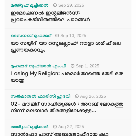
Sep 29, 2025
മഅ്റൂഫ് മൂച്ചിക്കല്‍
ഇമോഷണൽ ഇന്റലിജൻസ്:
പ്രവാചകജീവിതത്തിലെ പാഠങ്ങൾ
Sep 10, 2025
സൈനബ് മുഹമ്മദ്
യാ സയ്യിദീ യാ റസൂലല്ലാഹ്: റൗളാ ശരീഫിലെ
പ്രണയകാവ്യം
Sep 1, 2025
മുഹമ്മദ് സുഫ്‌യാൻ എം.പി
Losing My Religion: പരമാർത്ഥത്തെ തേടി ഒരു
യാത്ര
Aug 26, 2025
സൽമാനുൽ ഫാരിസി ഹുദവി
02- മൗലിദ് സാഹിത്യങ്ങൾ : അറബ് ലോകത്തു
നിന്ന് മലബാർ തീരങ്ങളിലേക്കുള്ള...
Aug 22, 2025
മഅ്റൂഫ് മൂച്ചിക്കല്‍
സാൻഫോ പാസ് അബൂമുജാഹിദായ കഥ