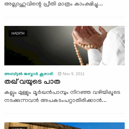
അല്ലാഹുവിന്റെ പ്രീതി മാത്രം കാംക്ഷിച്ചു...
HADITH
Nov 9, 2011
അബ്ദുല്‍ ജബ്ബാര്‍ കൂരാരി
തഖ് വയുടെ പാത
കല്ലും മുള്ളും മൂര്‍ഖന്‍പാമ്പും നിറഞ്ഞ വഴിയിലൂടെ
നടക്കുന്നവന്‍ അപകടംപറ്റാതിരിക്കാന്‍...