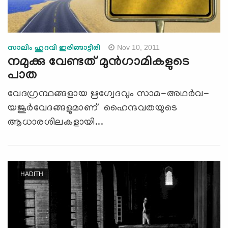
Nov 10, 2011
സാലിം ഹുദവി ഇരിങ്ങാട്ടിരി
നമുക്കു വേണ്ടത് മുന്‍ഗാമികളുടെ
പാത
വേദഗ്രന്ഥങ്ങളായ ഋഗ്വേദവും സാമ-അഥര്‍വ-
യജുര്‍വേദങ്ങളുമാണ് ഹൈന്ദവതയുടെ
ആധാരശിലകളായി...
HADITH