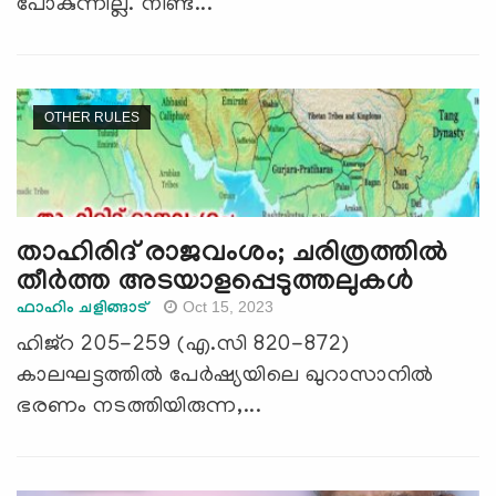
പോകുന്നില്ല. നീണ്ട...
OTHER RULES
താഹിരിദ് രാജവംശം; ചരിത്രത്തില്‍
തീര്‍ത്ത അടയാളപ്പെടുത്തലുകള്‍
Oct 15, 2023
ഫാഹിം ചളിങ്ങാട്
ഹിജ്‌റ 205-259 (എ.സി 820-872)
കാലഘട്ടത്തില്‍ പേര്‍ഷ്യയിലെ ഖുറാസാനില്‍
ഭരണം നടത്തിയിരുന്ന,...