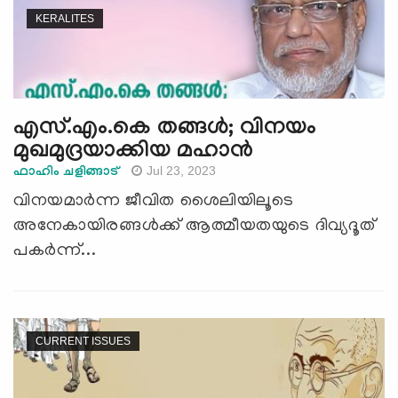
KERALITES
എസ്.എം.കെ തങ്ങള്‍; വിനയം
മുഖമുദ്രയാക്കിയ മഹാന്‍
Jul 23, 2023
ഫാഹിം ചളിങ്ങാട്
വിനയമാര്‍ന്ന ജീവിത ശൈലിയിലൂടെ
അനേകായിരങ്ങള്‍ക്ക് ആത്മീയതയുടെ ദിവ്യദൂത്
പകര്‍ന്ന്...
CURRENT ISSUES