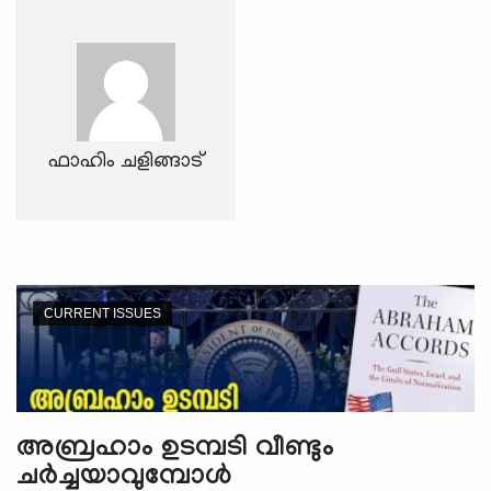
e
N
a
v
i
g
ഫാഹിം ചളിങ്ങാട്
a
t
i
o
n
CURRENT ISSUES
അബ്രഹാം ഉടമ്പടി വീണ്ടും
ചര്‍ച്ചയാവുമ്പോള്‍