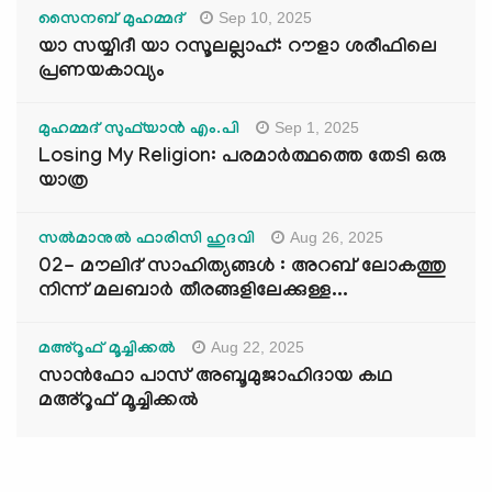
Sep 10, 2025
സൈനബ് മുഹമ്മദ്
യാ സയ്യിദീ യാ റസൂലല്ലാഹ്: റൗളാ ശരീഫിലെ
പ്രണയകാവ്യം
Sep 1, 2025
മുഹമ്മദ് സുഫ്‌യാൻ എം.പി
Losing My Religion: പരമാർത്ഥത്തെ തേടി ഒരു
യാത്ര
Aug 26, 2025
സൽമാനുൽ ഫാരിസി ഹുദവി
02- മൗലിദ് സാഹിത്യങ്ങൾ : അറബ് ലോകത്തു
നിന്ന് മലബാർ തീരങ്ങളിലേക്കുള്ള...
Aug 22, 2025
മഅ്റൂഫ് മൂച്ചിക്കല്‍
സാൻഫോ പാസ് അബൂമുജാഹിദായ കഥ
മഅ്റൂഫ് മൂച്ചിക്കല്‍