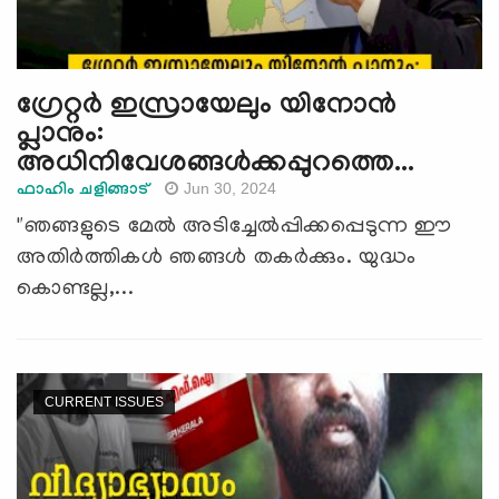
ഗ്രേറ്റർ ഇസ്രായേലും യിനോൻ
പ്ലാനും:
അധിനിവേശങ്ങൾക്കപ്പുറത്തെ...
Jun 30, 2024
ഫാഹിം ചളിങ്ങാട്
"ഞങ്ങളുടെ മേൽ അടിച്ചേൽപ്പിക്കപ്പെടുന്ന ഈ
അതിർത്തികൾ ഞങ്ങൾ തകർക്കും. യുദ്ധം
കൊണ്ടല്ല,...
CURRENT ISSUES