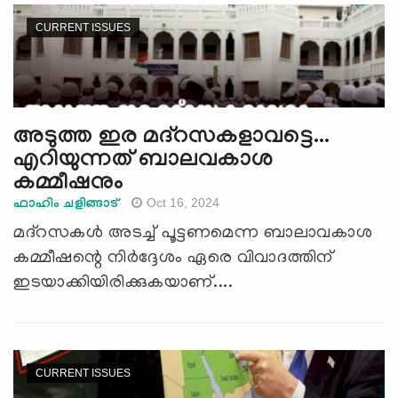
CURRENT ISSUES
അടുത്ത ഇര മദ്റസകളാവട്ടെ...
എറിയുന്നത് ബാലവകാശ
കമ്മീഷനും
Oct 16, 2024
ഫാഹിം ചളിങ്ങാട്
മദ്റസകള്‍ അടച്ച് പൂട്ടണമെന്ന ബാലാവകാശ
കമ്മീഷന്റെ നിര്‍ദ്ദേശം ഏരെ വിവാദത്തിന്
ഇടയാക്കിയിരിക്കുകയാണ്....
CURRENT ISSUES