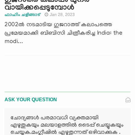
ഗുജറാത്ത് കലാപം പുനർ
വായിക്കപ്പെടുമ്പോൾ
Jan 28, 2023
ഫാഹിം ചളിങ്ങാട്
2002ൽ നടമാടിയ ഗുജറാത്ത് കലാപത്തെ
പ്രമേയമാക്കി ബിബിസി ചിത്രീകരിച്ച India: the
modi...
ASK YOUR QUESTION
ചോദ്യങ്ങള്‍ പരമാവധി വ്യക്തമായി
എഴുതുകയും മലയാളത്തില്‍ ടൈപ്പ് ചെയ്യുകയും
ചെയ്യുക.മംഗ്ലീഷില്‍ എഴുതുന്നത് ഒഴിവാക്കുക .