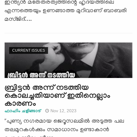
ഇന്ത്യന്‍ മതേതരത്വത്തിന്റെ ഹൃദയത്തിലെ
എന്നത്തെയും ഉണങ്ങാത്ത മുറിവാണ് ബാബരി
മസ്ജിദ്....
CURRENT ISSUES
ബ്രിട്ടന്‍ അന്ന് നടത്തിയ
കൊലച്ചതിയാണ് ഇതിനെല്ലാം
കാരണം
Nov 12, 2023
ഫാഹിം ചളിങ്ങാട്
"പുണ്യ നഗരമായ ജെറൂസലമിൽ അടുത്ത പല
തലമുറകൾക്കും സമാധാനം ഉണ്ടാകാൻ