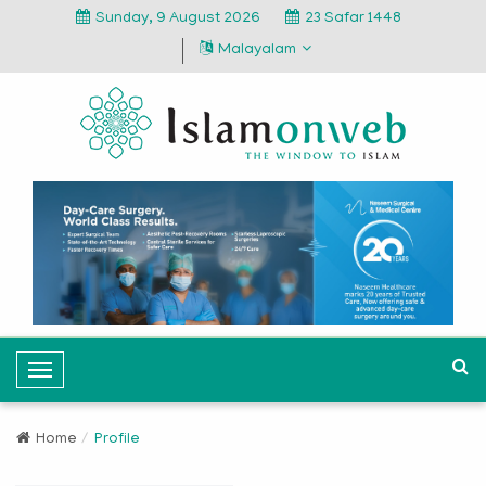
Sunday, 9 August 2026
23 Safar 1448
Malayalam
T
o
g
Home
Profile
g
l