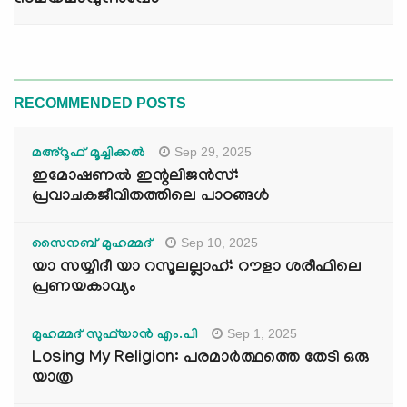
സമയമാവുന്നുവോ
RECOMMENDED POSTS
Sep 29, 2025
മഅ്റൂഫ് മൂച്ചിക്കല്‍
ഇമോഷണൽ ഇന്റലിജൻസ്:
പ്രവാചകജീവിതത്തിലെ പാഠങ്ങൾ
Sep 10, 2025
സൈനബ് മുഹമ്മദ്
യാ സയ്യിദീ യാ റസൂലല്ലാഹ്: റൗളാ ശരീഫിലെ
പ്രണയകാവ്യം
Sep 1, 2025
മുഹമ്മദ് സുഫ്‌യാൻ എം.പി
Losing My Religion: പരമാർത്ഥത്തെ തേടി ഒരു
യാത്ര