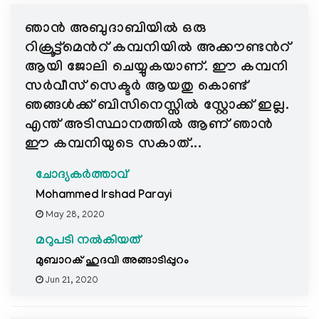
e
ഞാൻ അബുദാബിയിൽ ഒരു
N
a
റിക്രൂട്ട്മെന്‍റ് കമ്പനിയിൽ അക്കൗണ്ടന്‍റ്
v
ആയി ജോലി ചെയ്യുകയാണ്. ഈ കമ്പനി
i
സർവീസ് സെക്ടർ ആയതു കൊണ്ട്
g
ഞങ്ങൾക്ക് ബിസിനെസ്സിൽ സ്റ്റോക്ക് ഇല്ല.
a
എന്ത് അടിസ്ഥാനത്തിൽ ആണ് ഞാൻ
t
ഈ കമ്പനിയുടെ സകാത്...
i
o
ചോദ്യകർത്താവ്
n
Mohammed Irshad Parayi
May 28, 2020
മറുപടി നൽകിയത്
മുബാറക് ഹുദവി അങ്ങാടിപ്പുറം
Jun 21, 2020