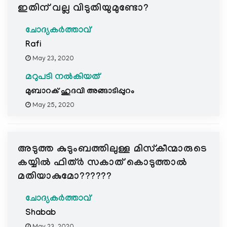
ഇതിന് വല്ല വിടുതിയുമുണ്ടോ?
ചോദ്യകർത്താവ്
Rafi
May 23, 2020
മറുപടി നൽകിയത്
മുബാറക് ഹുദവി അങ്ങാടിപ്പുറം
May 25, 2020
അടുത്ത കുടുംബത്തിലുള്ള മിസ്കീന്മാരുടെ
കയ്യിൽ ഫിത്ർ സകാത് കൊടുത്താൽ
മതിയാകുമോ??????
ചോദ്യകർത്താവ്
Shabab