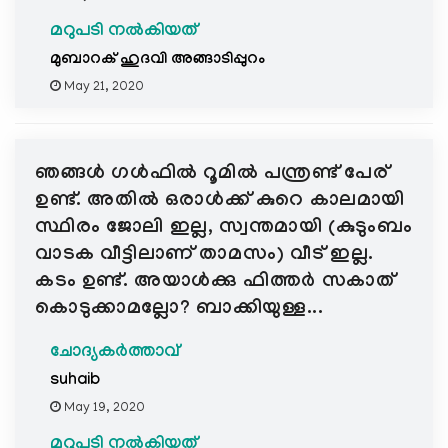
മറുപടി നൽകിയത്
മുബാറക് ഹുദവി അങ്ങാടിപ്പുറം
May 21, 2020
ഞങ്ങൾ ഗൾഫിൽ റൂമിൽ പന്ത്രണ്ട് പേര്
ഉണ്ട്. അതിൽ ഒരാൾക്ക് കുറെ കാലമായി
സ്ഥിരം ജോലി ഇല്ല, സ്വന്തമായി (കുടുംബം
വാടക വീട്ടിലാണ് താമസം) വീട് ഇല്ല.
കടം ഉണ്ട്. അയാൾക്കു ഫിത്തർ സകാത്
കൊടുക്കാമല്ലോ? ബാക്കിയുള്ള...
ചോദ്യകർത്താവ്
suhaib
May 19, 2020
മറുപടി നൽകിയത്