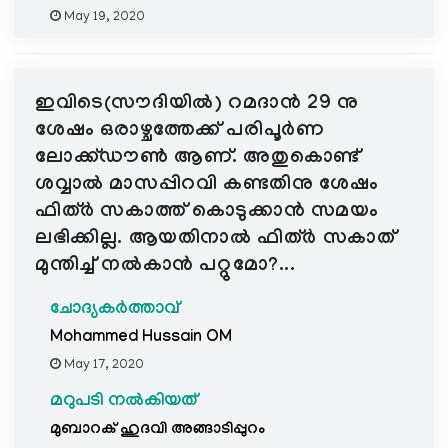
May 19, 2020
ഇവിടെ(സൗദിയിൽ) റമദാൻ 29 നു
ശേഷം ഒരാഴ്ചത്തേക്ക് പരിപൂർണ
ലോക്ക്ഡൗണ്‍ ആണ്. അതുകൊണ്ട്
ശവ്വാൽ മാസപ്പിറവി കണ്ടതിനു ശേഷം
ഫിത്ർ സകാത്ത് കൊടുക്കാൻ സമയം
ലഭിക്കില്ല. ആയതിനാല്‍ ഫിത്ർ സകാത്
മുന്തിച്ച് നൽകാൻ പറ്റുമോ?...
ചോദ്യകർത്താവ്
Mohammed Hussain OM
May 17, 2020
മറുപടി നൽകിയത്
മുബാറക് ഹുദവി അങ്ങാടിപ്പുറം