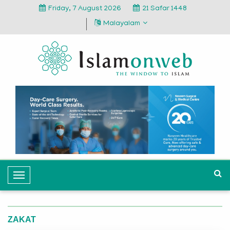
Friday, 7 August 2026
21 Safar 1448
Malayalam
T
o
g
g
ZAKAT
l