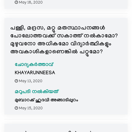
May 18, 2020
പള്ളി, മദ്രസ, മറ്റു മതസ്ഥാപനങ്ങള്‍
പോലോത്തവക്ക് സകാത്ത് നൽകാമോ?
മുഴുവനോ അധികമോ വിദ്യാർത്ഥികളും
അവകാശികളാണെങ്കിൽ പറ്റുമോ?
ചോദ്യകർത്താവ്
KHAYARUNNEESA
May 13, 2020
മറുപടി നൽകിയത്
മുബാറക് ഹുദവി അങ്ങാടിപ്പുറം
May 15, 2020