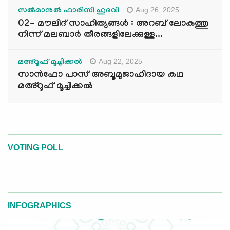
Aug 26, 2025
സൽമാനുൽ ഫാരിസി ഹുദവി
02- മൗലിദ് സാഹിത്യങ്ങൾ : അറബ് ലോകത്തു
നിന്ന് മലബാർ തീരങ്ങളിലേക്കുള്ള...
Aug 22, 2025
മഅ്റൂഫ് മൂച്ചിക്കല്‍
സാൻഫോ പാസ് അബൂമുജാഹിദായ കഥ
മഅ്റൂഫ് മൂച്ചിക്കല്‍
VOTING POLL
INFOGRAPHICS