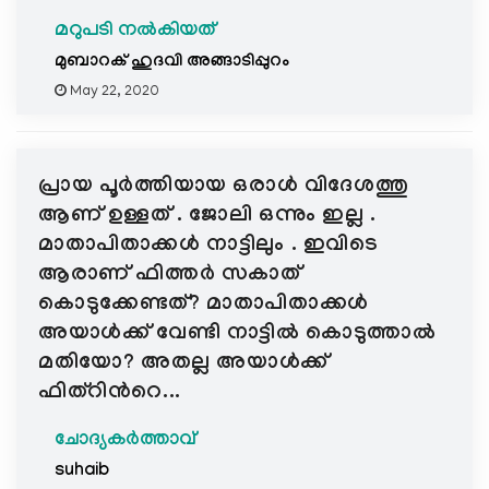
മറുപടി നൽകിയത്
മുബാറക് ഹുദവി അങ്ങാടിപ്പുറം
May 22, 2020
പ്രായ പൂർത്തിയായ ഒരാൾ വിദേശത്തു
ആണ് ഉള്ളത് . ജോലി ഒന്നും ഇല്ല .
മാതാപിതാക്കൾ നാട്ടിലും . ഇവിടെ
ആരാണ് ഫിത്തർ സകാത്
കൊടുക്കേണ്ടത്? മാതാപിതാക്കൾ
അയാൾക്ക് വേണ്ടി നാട്ടിൽ കൊടുത്താൽ
മതിയോ? അതല്ല അയാൾക്ക്‌
ഫിത്റിന്‍റെ...
ചോദ്യകർത്താവ്
suhaib