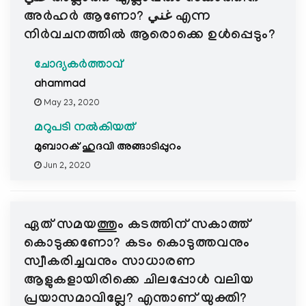
അർഹർ ആണോ? غني എന്ന
നിർവചനത്തിൽ ആരൊക്കെ ഉൾപ്പെടും?
ചോദ്യകർത്താവ്
ahammad
May 23, 2020
മറുപടി നൽകിയത്
മുബാറക് ഹുദവി അങ്ങാടിപ്പുറം
Jun 2, 2020
ഏത് സമയത്തും കടത്തിന് സകാത്ത്
കൊടുക്കണോ? കടം കൊടുത്തവനും
സ്വീകരിച്ചവനും സാധാരണ
ആളുകളായിരിക്കെ ചിലപ്പോൾ വലിയ
പ്രയാസമാവില്ലേ? എന്താണ് യുക്തി?