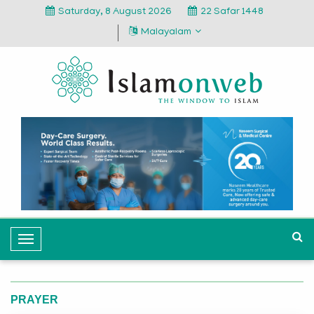
Saturday, 8 August 2026
22 Safar 1448
Malayalam
T
o
g
g
PRAYER
l