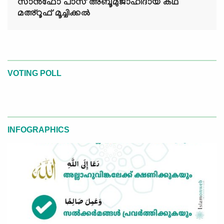
സാൻഫോ പാസ് അബൂമുജാഹിദായ കഥ
മഅ്റൂഫ് മൂച്ചിക്കല്‍
VOTING POLL
INFOGRAPHICS