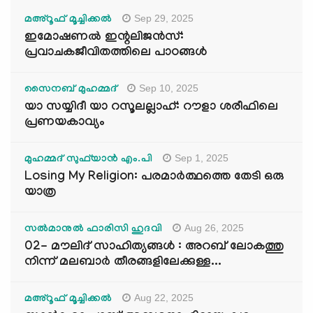
Sep 29, 2025
മഅ്റൂഫ് മൂച്ചിക്കല്‍
ഇമോഷണൽ ഇന്റലിജൻസ്:
പ്രവാചകജീവിതത്തിലെ പാഠങ്ങൾ
Sep 10, 2025
സൈനബ് മുഹമ്മദ്
യാ സയ്യിദീ യാ റസൂലല്ലാഹ്: റൗളാ ശരീഫിലെ
പ്രണയകാവ്യം
Sep 1, 2025
മുഹമ്മദ് സുഫ്‌യാൻ എം.പി
Losing My Religion: പരമാർത്ഥത്തെ തേടി ഒരു
യാത്ര
Aug 26, 2025
സൽമാനുൽ ഫാരിസി ഹുദവി
02- മൗലിദ് സാഹിത്യങ്ങൾ : അറബ് ലോകത്തു
നിന്ന് മലബാർ തീരങ്ങളിലേക്കുള്ള...
Aug 22, 2025
മഅ്റൂഫ് മൂച്ചിക്കല്‍