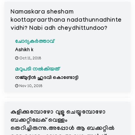
e
Namaskara shesham
N
a
koottapraarthana nadathunnadhinte
v
vidhi? Nabi adh cheydhittundoo?
i
g
ചോദ്യകർത്താവ്
a
Ashikh k
t
Oct 11, 2018
i
മറുപടി നൽകിയത്
o
n
നജ്മുദ്ദീൻ ഹുദവി കൊണ്ടോട്ടി
Nov 10, 2018
കുളിക്കുമ്പോഴോ വുളൂ ചെയ്യുമ്പോഴോ
ബക്കറ്റിലേക് വെള്ളം
തെറിച്ചിരുന്നു.അപ്പോൾ ആ ബക്കറ്റിൽ