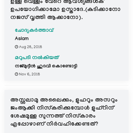
ഉള്ള വെള്ളം വേറെ ആവശ്യങ്ങൾക്
ഉപയോഗിക്കാമോ ഉസ്താദേ.(കുടിക്കാനോ
നജസ് വൃത്തി ആക്കാനോ).
ചോദ്യകർത്താവ്
Aslam
Aug 28, 2018
മറുപടി നൽകിയത്
നജ്മുദ്ദീൻ ഹുദവി കൊണ്ടോട്ടി
Nov 6, 2018
അസ്സലാമു അലൈക്കും, ളുഹറും അസറും
ജംആക്കി നിസ്കരിക്കുമ്പോൾ ളുഹ്റിന്
ശേഷമുള്ള സുന്നത്ത് നിസ്കാരം
എപ്പോഴാണ് നിർവഹിക്കേണ്ടത്?