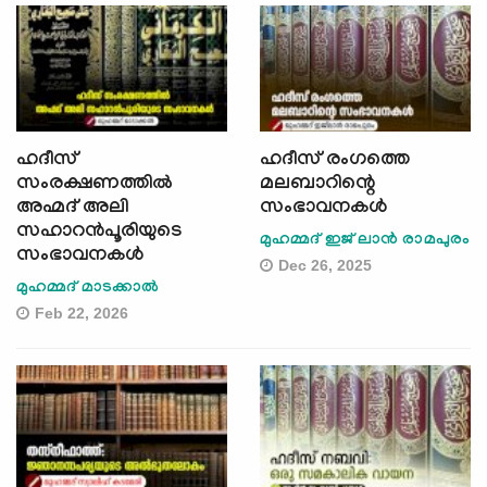
ഹദീസ്
ഹദീസ് രംഗത്തെ
സംരക്ഷണത്തിൽ
മലബാറിന്റെ
അഹ്മദ് അലി
സംഭാവനകള്‍
സഹാറൻപൂരിയുടെ
മുഹമ്മദ് ഇജ് ലാൻ രാമപുരം
സംഭാവനകള്‍
Dec 26, 2025
മുഹമ്മദ് മാടക്കാൽ
Feb 22, 2026