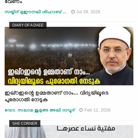
വേണം
Jul 28, 2026
സയ്യിദ് മുഈനലി ശിഹാബ് ...
DIARY OF A DAEE
ഇഖ്റഇന്റെ ഉമ്മതാണ് നാം... വിദ്യയിലൂടെ
പുരോഗതി നേടുക
Feb 12, 2026
ഡോ. സലാമ ജുമുഅ അലി ദാവൂദ്
SHE CORNER