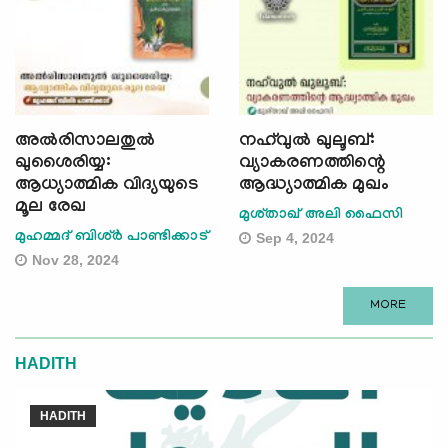
അല്‍രിസാലതുൽ
നഹ്‌വുൽ ഖുലൂബ്:
ഖുശൈരിയ്യ:
വ്യാകരണത്തിന്റെ
ആധ്യാത്മിക വിദ്യയുടെ
ആദ്ധ്യാത്മിക മുഖം
മൂല രേഖ
മുശ്താഖ് അലി ഫൈസി
മുഹമ്മദ് ബിശ്ർ പാണ്ടിക്കാട്
Sep 4, 2024
Nov 28, 2024
MORE
HADITH
HADITH