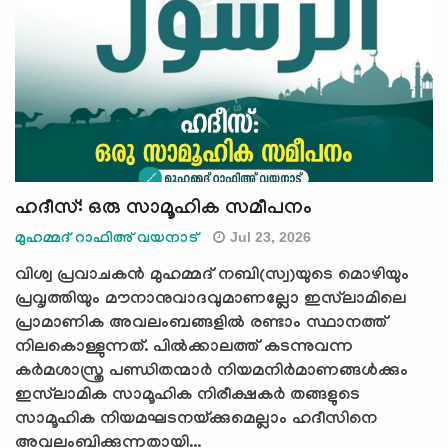
ഹദീസ്: ഒരു സാമൂഹിക സമീപനം
Jul 23, 2026
മുഹമ്മദ് റാഫിഅ് വയനാട്
വിശ്വ പ്രവാചകൻ മുഹമ്മദ് നബി(സ്വ)യുടെ മൊഴിയും
പ്രവൃത്തിയും മൗനാനുവാദവുമാണല്ലോ ഇസ്‍ലാമിലെ
പ്രാമാണിക അവലംബങ്ങളിൽ രണ്ടാം സ്ഥാനത്ത്
നിലകൊള്ളുന്നത്. പിൽക്കാലത്ത് കടന്നുവന്ന
കർമശാസ്ത്ര പണ്ഡിതന്മാർ നിയമനിർമാണങ്ങൾക്കും
ഇസ്‍ലാമിക സാമൂഹിക നിരീക്ഷകർ തങ്ങളുടെ
സാമൂഹിക നിയമഘടനയ്ക്കുമെല്ലാം ഹദീസിനെ
അവലംബിക്കുന്നതായി...