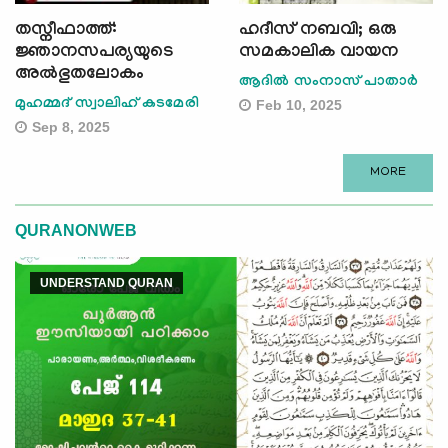
തസ്നീഫാത്ത്:
ഹദീസ് നബവി; ഒരു
ജ്ഞാനസപര്യയുടെ
സമകാലിക വായന
അൽഭുതലോകം
ആദില്‍ സംനാസ് പാതാര്‍
മുഹമ്മദ് സ്വാലിഹ് കടമേരി
Feb 10, 2025
Sep 8, 2025
MORE
QURANONWEB
UNDERSTAND QURAN