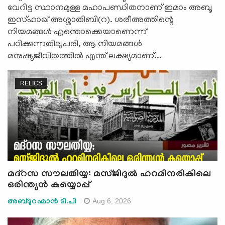
വേറിട്ട സ്ഥാനമുള്ള മഹാപണ്ഡിതനാണ് ഇമാം അബൂ
ഇസ്ഹാഖ് അശ്ശാതിബി(റ). ശരീഅത്തിന്റെ
നിയമങ്ങൾ എന്തൊക്കെയാണെന്ന്
പഠിക്കുന്നതിലുപരി, ആ നിയമങ്ങൾ
മനുഷ്യജീവിതത്തിൽ എന്ത് ലക്ഷ്യമാണ്...
RELICS
മദ്‍റസ സൗലതിയ്യ: മസ്ജിദുൽ ഹറമിനരികിലെ
ഒരിന്ത്യൻ കയ്യൊപ്പ്
Aug 6, 2026
അബ്ദുറഹ്മാന്‍ ടി.പി