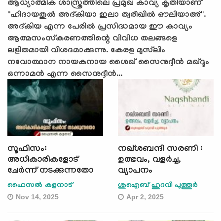
ആധ്യാത്മിക ശാസ്ത്രത്തിലെ പ്രമുഖ കാവ്യ കൃതിയാണ്
"ഹിദായതുൽ അദ്കിയാ ഇലാ ത്വരീഖിൽ ഔലിയാഅ്".
അദ്കിയ എന്ന പേരിൽ പ്രസിദ്ധമായ ഈ കാവ്യം
ആത്മസംസ്‌കരണത്തിന്റെ വിവിധ തലങ്ങളെ
ലളിതമായി വിശദമാക്കുന്നു. കേരള മുസ്‌ലിം
നവോത്ഥാന നായകനായ ശൈഖ് സൈനുദ്ദീൻ മഖ്ദൂം
ഒന്നാമൻ എന്ന സൈനുദ്ദീൻ...
സൂഫിസം:
നഖ്ശബന്ദി സരണി :
അധികാരികളോട്
ഉത്ഭവം, വളർച്ച,
ചേര്‍ന്ന് നടക്കുന്നതോ
വ്യാപനം
ഫൈസല്‍ കളനാട്
ശുഐബ് ഹുദവി പുത്തൂർ
Nov 14, 2025
Apr 2, 2025