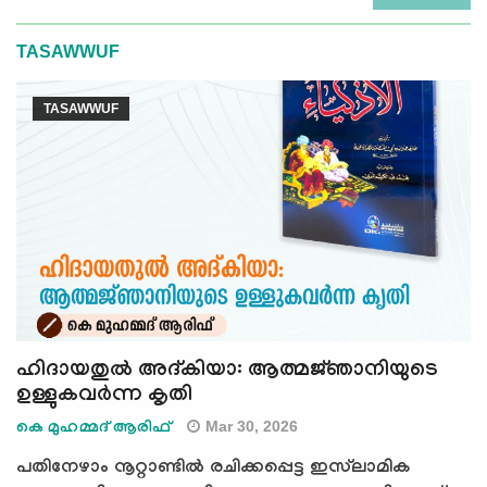
TASAWWUF
TASAWWUF
ഹിദായതുൽ അദ്കിയാ: ആത്മജ്‌ഞാനിയുടെ
ഉള്ളുകവർന്ന കൃതി
Mar 30, 2026
കെ മുഹമ്മദ് ആരിഫ്
പതിനേഴാം നൂറ്റാണ്ടിൽ രചിക്കപ്പെട്ട ഇസ്‌ലാമിക