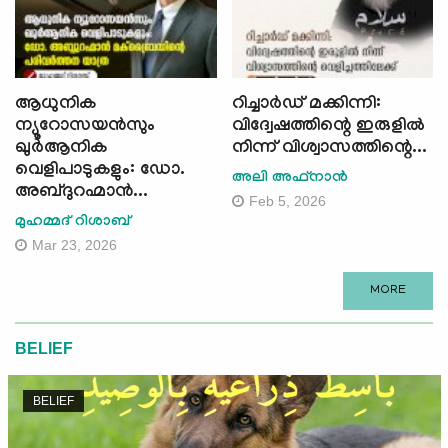
ആധുനിക
റിച്ചാർഡ് മക്കിന്നി:
ന്യൂറോസയൻസും
വിദ്വേഷത്തിന്റെ ഇരുളില്‍
ഖുർആനിക
നിന്ന് വിശ്വാസത്തിന്റെ...
വെളിപാടുകളും: ഡോ.
അലി അഫ്നാന്‍
അബ്ദുറഹ്മാൻ...
Feb 5, 2026
മുഹമ്മദ് റിശാബ്
Mar 23, 2026
MORE
BELIEF
BELIEF