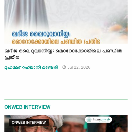
ഖദീജ ഖൈറുവാനിയ്യ: മൊറോക്കോയിലെ പണ്ഡിത
പ്രതിഭ
Jul 22, 2026
മുഹമ്മദ് റഹ്‍മാനി മഞ്ചേരി
ONWEB INTERVIEW
ONWEB INTERVIEW