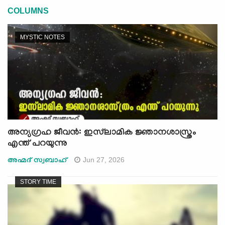
COLUMNS
MYSTIC NOTES
അന്യഗ്രഹ ജീവൻ: ഇസ്‌ലാമിക ജ്ഞാനശാസ്ത്രം
എന്ത് പറയുന്നു
Jun 27, 2026
അഹ്മദ് സ്വബാഹ്
STORY TIME