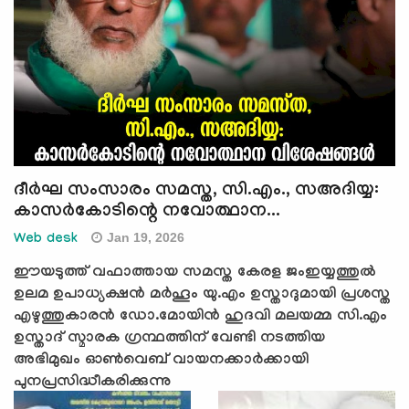
ദീര്‍ഘ സംസാരം സമസ്ത, സി.എം., സഅദിയ്യ:
കാസര്‍കോടിന്റെ നവോത്ഥാന...
Jan 19, 2026
Web desk
ഈയടുത്ത് വഫാത്തായ സമസ്ത കേരള ജംഇയ്യത്തുല്‍
ഉലമ ഉപാധ്യക്ഷന്‍ മര്‍ഹൂം യു.എം ഉസ്താദുമായി പ്രശസ്ത
എഴുത്തുകാരന്‍ ഡോ.മോയിന്‍ ഹുദവി മലയമ്മ സി.എം
ഉസ്താദ് സ്മാരക ഗ്രന്ഥത്തിന് വേണ്ടി നടത്തിയ
അഭിമുഖം ഓണ്‍വെബ് വായനക്കാര്‍ക്കായി
പുനപ്രസിദ്ധീകരിക്കുന്നു