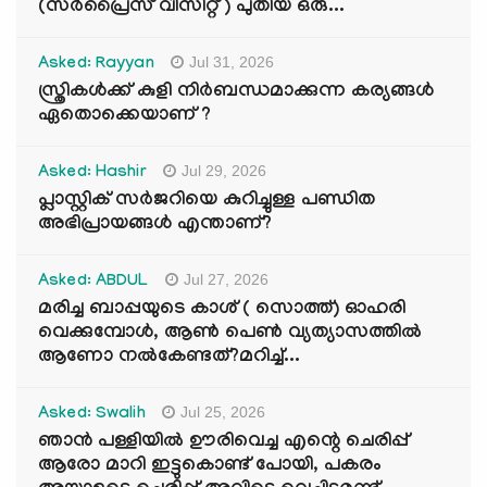
(സർപ്രൈസ് വിസിറ്റ് ) പുതിയ ഒരു...
Jul 31, 2026
Asked: Rayyan
സ്ത്രികൾക്ക് കുളി നിർബന്ധമാക്കുന്ന കര്യങ്ങൾ
ഏതൊക്കെയാണ് ?
Jul 29, 2026
Asked: Hashir
പ്ലാസ്റ്റിക് സർജറിയെ കുറിച്ചുള്ള പണ്ഡിത
അഭിപ്രായങ്ങൾ എന്താണ്?
Jul 27, 2026
Asked: ABDUL
മരിച്ച ബാപ്പയുടെ കാശ് ( സൊത്ത്) ഓഹരി
വെക്കുമ്പോൾ, ആണ്‍ പെണ്‍ വ്യത്യാസത്തില്‍
ആണോ നല്‍കേണ്ടത്?മറിച്ച്...
Jul 25, 2026
Asked: Swalih
ഞാൻ പള്ളിയിൽ ഊരിവെച്ച എന്റെ ചെരിപ്പ്
ആരോ മാറി ഇട്ടുകൊണ്ട് പോയി, പകരം