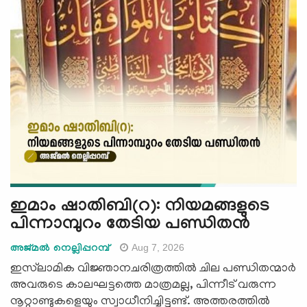
e
N
a
v
i
g
a
t
i
o
n
ഇമാം ഷാതിബി(റ): നിയമങ്ങളുടെ
പിന്നാമ്പുറം തേടിയ പണ്ഡിതൻ
Aug 7, 2026
അജ്മല്‍ നെല്ലിപ്പറമ്പ്
ഇസ്‌ലാമിക വിജ്ഞാനചരിത്രത്തിൽ ചില പണ്ഡിതന്മാർ
അവരുടെ കാലഘട്ടത്തെ മാത്രമല്ല, പിന്നീട് വരുന്ന
നൂറ്റാണ്ടുകളെയും സ്വാധീനിച്ചിട്ടുണ്ട്. അത്തരത്തിൽ