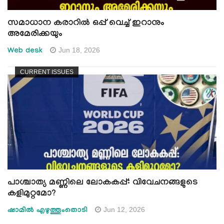
സമാധാന കരാറില്‍ ഒപ്പ് വെച്ച് ഇറാനും
അമേരിക്കയും
Jun 18, 2026
Web desk
CURRENT ISSUES
പാശ്ചാത്യ മണ്ണിലെ ലോകകപ്പ്: വിവേചനങ്ങളുടെ
കളിമുറ്റമോ?
Jun 12, 2026
ഷാമിൽ എഴുത്തുംതൊടി