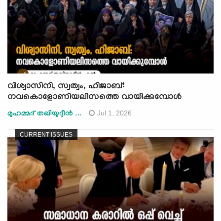
വിശ്വാസിനി, സ്വത്വം, ഹിജാബ്:
നവകൊളോണിയലിസത്തെ വായിക്കുമ്പോൾ
Jul 1, 2026
മുഹമ്മദ് തഖിയുദ്ദീൻ ...
CURRENT ISSUES